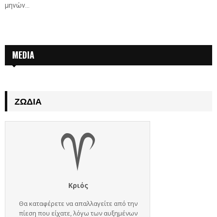
μηνών...
MEDIA
ΖΏΔΙΑ