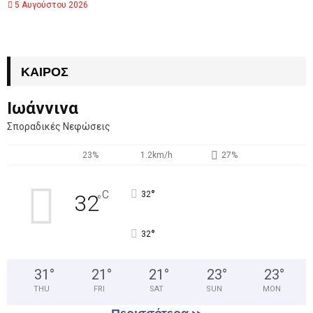
5 Αυγούστου 2026
ΚΑΙΡΌΣ
Ιωάννινα
Σποραδικές Νεφώσεις
23%
1.2km/h
27%
°
C
32
32
°
°
32
31
°
21
°
21
°
23
°
23
°
THU
FRI
SAT
SUN
MON