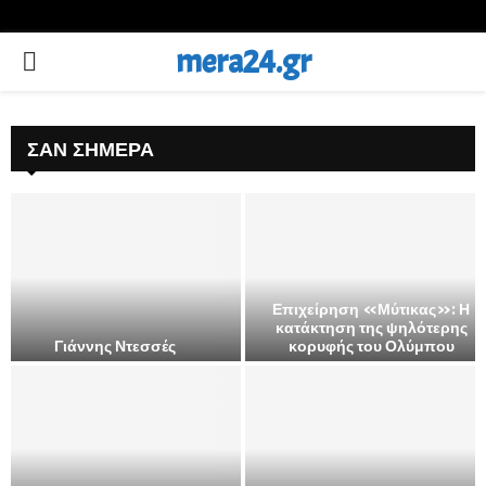
mera24.gr
PRIMARY
MENU
ΣΑΝ ΣΉΜΕΡΑ
Επιχείρηση «Μύτικας»: Η
κατάκτηση της ψηλότερης
Γιάννης Ντεσσές
κορυφής του Ολύμπου
Ε
π
ι
χ
ε
ί