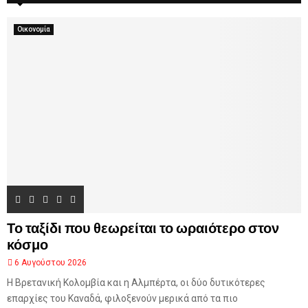
α
η
ί
ν
σ
σ
Οικονομία
Μ
η
τ
έ
τ
λ
η
β
ς
ι
ψ
M
λ
η
λ
ό
τ
ε
ρ
η
ς
Το ταξίδι που θεωρείται το ωραιότερο στον
κ
ο
κόσμο
ρ
6 Αυγούστου 2026
υ
Η Βρετανική Κολομβία και η Αλμπέρτα, οι δύο δυτικότερες
φ
ή
επαρχίες του Καναδά, φιλοξενούν μερικά από τα πιο