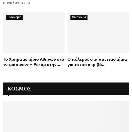
ς
συγκλονιστικά...
τ
ο
Οικονομία
Οικονομία
υ
Ο
λ
ύ
μ
π
ο
Το Χρηματιστήριο Αθηνών στο
Ο πόλεμος στα πανεπιστήμια
υ
«πράσινο» – Ρεκόρ στην...
για τα πιο ακριβά...
ΚΌΣΜΟΣ