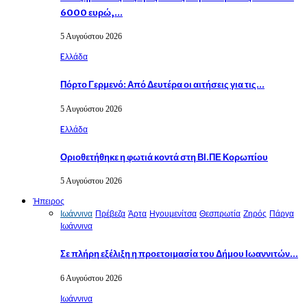
6000 ευρώ,…
5 Αυγούστου 2026
Eλλάδα
Πόρτο Γερμενό: Από Δευτέρα οι αιτήσεις για τις…
5 Αυγούστου 2026
Eλλάδα
Οριοθετήθηκε η φωτιά κοντά στη ΒΙ.ΠΕ Κορωπίου
5 Αυγούστου 2026
Ήπειρος
Ιωάννινα
Πρέβεζα
Άρτα
Ηγουμενίτσα
Θεσπρωτία
Ζηρός
Πάργα
Ιωάννινα
Σε πλήρη εξέλιξη η προετοιμασία του Δήμου Ιωαννιτών…
6 Αυγούστου 2026
Ιωάννινα