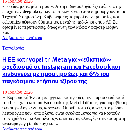
15 Ιουλίου 2026
«Το είδα με τα μάτια μου!»: Αυτή η δικαιολογία έχει πάψει στην
εποχή των deepfakeς, των ψεύτικων βίντεο που δημιουργούνται με
Τεχνητή Νοημοσύνη. Κυβερνήσεις, ισχυροί επιχειρηματίες και
celebrities πέφτουν θύματα της μεγάλης πρόκλησης του ΑΙ. Σε
ορισμένες περιπτώσεις, όπως αυτή των Ρώσων φαρσέρ Βόβαν
και...
Διαβάστε περισσότερα
Τεχνολογία
Η ΕΕ κατηγορεί τη Meta για «εθιστικό»
σχεδιασμό σε Instagram και Facebook και
κινδυνεύει με πρόστιμο έως και 6% του
παγκόσμιου ετήσιου τζίρου της
10 Ιουλίου 2026
Η Ευρωπαϊκή Ένωση απήγγειλε κατηγορίες την Παρασκευή κατά
του Instagram και του Facebook της Meta Platforms, για παραβίαση
των τεχνολογικών της κανόνων. Οι ρυθμιστικές αρχές στοχεύουν
λειτουργίες που, όπως λένε, είναι σχεδιασμένες για να κρατούν
τους χρήστες «κολλημένους», απαιτώντας αλλαγές στην αυτόματη
αναπαραγωγή (autoplay) και...
Διαβάστε περισσότερα