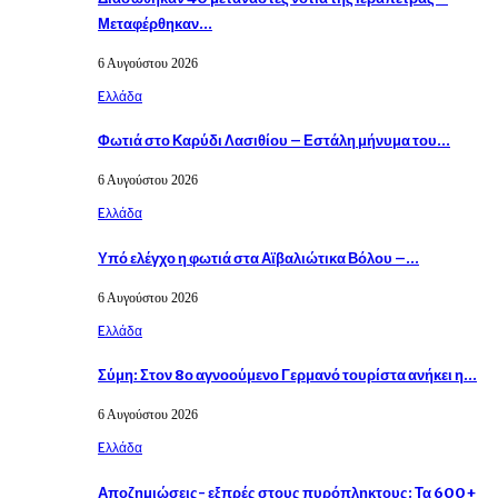
Μεταφέρθηκαν…
6 Αυγούστου 2026
Eλλάδα
Φωτιά στο Καρύδι Λασιθίου – Εστάλη μήνυμα του…
6 Αυγούστου 2026
Eλλάδα
Υπό ελέγχο η φωτιά στα Αϊβαλιώτικα Βόλου –…
6 Αυγούστου 2026
Eλλάδα
Σύμη: Στον 8ο αγνοούμενο Γερμανό τουρίστα ανήκει η…
6 Αυγούστου 2026
Eλλάδα
Αποζημιώσεις- εξπρές στους πυρόπληκτους: Τα 600+