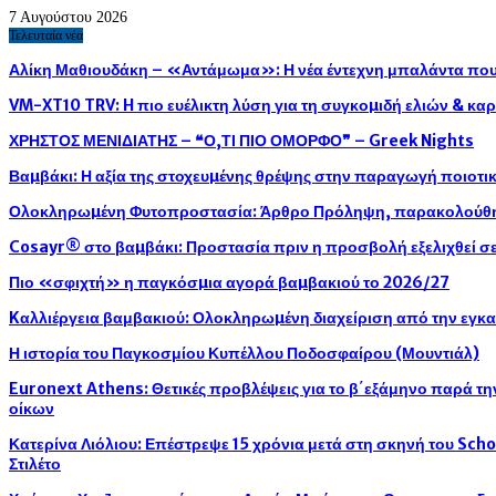
7 Αυγούστου 2026
Τελευταία νέα
Αλίκη Μαθιουδάκη – «Αντάμωμα»: Η νέα έντεχνη μπαλάντα που 
VM-XT10 TRV: H πιο ευέλικτη λύση για τη συγκοµιδή ελιών & κ
ΧΡΗΣΤΟΣ ΜΕΝΙΔΙΑΤΗΣ – ❝Ο,ΤΙ ΠΙΟ ΟΜΟΡΦΟ❞ – Greek Nights
Βαµβάκι: Η αξία της στοχευµένης θρέψης στην παραγωγή ποιοτ
Ολοκληρωµένη Φυτοπροστασία: Άρθρο Πρόληψη, παρακολούθησ
Cosayr® στο βαµβάκι: Προστασία πριν η προσβολή εξελιχθεί σε
Πιο «σφιχτή» η παγκόσµια αγορά βαµβακιού το 2026/27
Kαλλιέργεια βαμβακιού: Ολοκληρωµένη διαχείριση από την εγκ
Η ιστορία του Παγκοσμίου Κυπέλλου Ποδοσφαίρου (Μουντιάλ)
Euronext Athens: Θετικές προβλέψεις για το β΄εξάμηνο παρά τ
οίκων
Κατερίνα Λιόλιου: Επέστρεψε 15 χρόνια μετά στη σκηνή του Sch
Στιλέτο