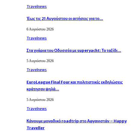
Travelnews
Έως τις 21 Αυγούστου οι αιτήσεις για το…
6 Αυγούστου 2026
Travelnews
Στα χνάρια του Οδυσσέα με superyacht: Το ταξίδι…
5 Αυγούστου 2026
Travelnews
EuroLeague Final Four και πολιτιστικές εκδηλώσεις
κράτησαν ψηλά…
5 Αυγούστου 2026
Travelnews
Κάνουμε μοναδικό roadtrip στο Αφγανιστάν – Happy
Traveller