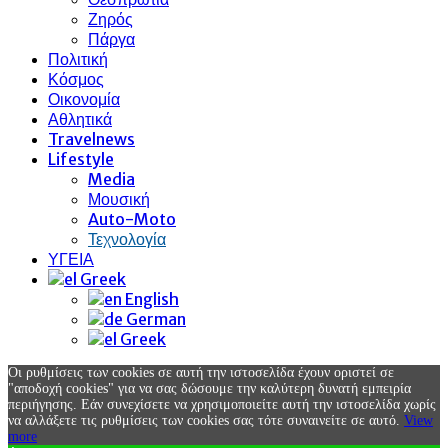
Ζηρός
Πάργα
Πολιτική
Κόσμος
Οικονομία
Αθλητικά
Travelnews
Lifestyle
Media
Μουσική
Auto-Moto
Τεχνολογία
ΥΓΕΙΑ
Greek
English
German
Greek
Οι ρυθμίσεις των cookies σε αυτή την ιστοσελίδα έχουν οριστεί σε
"αποδοχή cookies" για να σας δώσουμε την καλύτερη δυνατή εμπειρία
περιήγησης. Εάν συνεχίσετε να χρησιμοποιείτε αυτή την ιστοσελίδα χωρίς
να αλλάξετε τις ρυθμίσεις των cookies σας τότε συναινείτε σε αυτό.
View
more