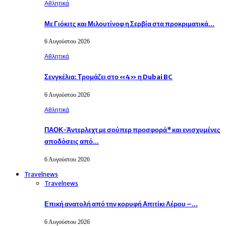
Αθλητικά
Με Γιόκιτς και Μιλουτίνοφ η Σερβία στα προκριματικά…
6 Αυγούστου 2026
Αθλητικά
Σενγκέλια: Τρομάζει στο «4» η Dubai BC
6 Αυγούστου 2026
Αθλητικά
ΠΑΟΚ-Άντερλεχτ με σούπερ προσφορά* και ενισχυμένες
αποδόσεις από…
6 Αυγούστου 2026
Travelnews
Travelnews
Επική ανατολή από την κορυφή Απιτίκι Λέρου –…
6 Αυγούστου 2026