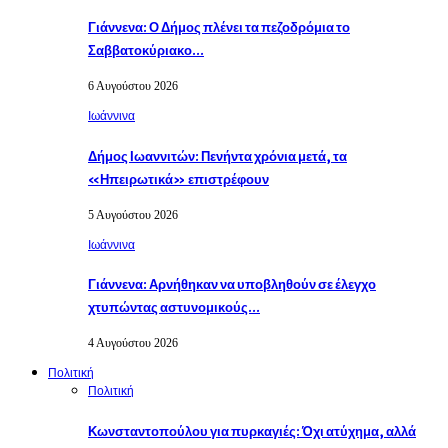
Γιάννενα: Ο Δήμος πλένει τα πεζοδρόμια το
Σαββατοκύριακο…
6 Αυγούστου 2026
Ιωάννινα
Δήμος Ιωαννιτών: Πενήντα χρόνια μετά, τα
«Ηπειρωτικά» επιστρέφουν
5 Αυγούστου 2026
Ιωάννινα
Γιάννενα: Αρνήθηκαν να υποβληθούν σε έλεγχο
χτυπώντας αστυνομικούς…
4 Αυγούστου 2026
Πολιτική
Πολιτική
Κωνσταντοπούλου για πυρκαγιές: Όχι ατύχημα, αλλά