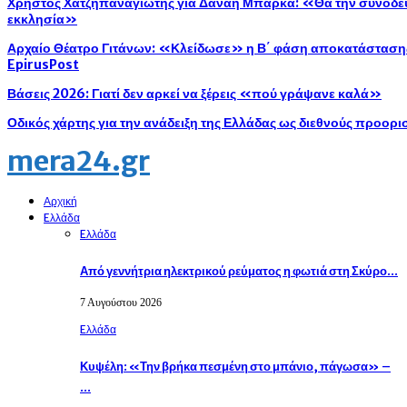
Χρήστος Χατζηπαναγιώτης για Δανάη Μπάρκα: «Θα την συνοδεύ
εκκλησία»
Αρχαίο Θέατρο Γιτάνων: «Κλείδωσε» η Β΄ φάση αποκατάστασης 
EpirusPost
Βάσεις 2026: Γιατί δεν αρκεί να ξέρεις «πού γράψανε καλά»
Οδικός χάρτης για την ανάδειξη της Ελλάδας ως διεθνούς προορ
mera24.gr
Αρχική
Eλλάδα
Eλλάδα
Από γεννήτρια ηλεκτρικού ρεύματος η φωτιά στη Σκύρο…
7 Αυγούστου 2026
Eλλάδα
Κυψέλη: «Την βρήκα πεσμένη στο μπάνιο, πάγωσα» –
…