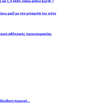
με 1,5 εκατ. ευρώ μέσω ΕΣΠΑ –
σω μαζί με τον μπαμπά της στην
ισμού αθλητικής προετοιμασίας
ό δύσβατη περιοχή…