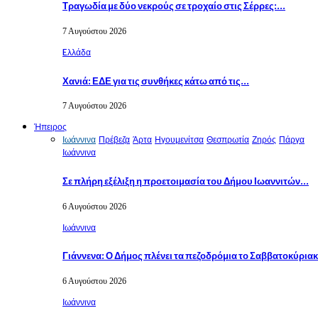
Τραγωδία με δύο νεκρούς σε τροχαίο στις Σέρρες:…
7 Αυγούστου 2026
Eλλάδα
Χανιά: ΕΔΕ για τις συνθήκες κάτω από τις…
7 Αυγούστου 2026
Ήπειρος
Ιωάννινα
Πρέβεζα
Άρτα
Ηγουμενίτσα
Θεσπρωτία
Ζηρός
Πάργα
Ιωάννινα
Σε πλήρη εξέλιξη η προετοιμασία του Δήμου Ιωαννιτών…
6 Αυγούστου 2026
Ιωάννινα
Γιάννενα: Ο Δήμος πλένει τα πεζοδρόμια το Σαββατοκύρια
6 Αυγούστου 2026
Ιωάννινα