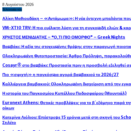
8 Αυγούστου 2026
Τελευταία νέα
Αλίκη Μαθιουδάκη – «Αντάμωμα»: Η νέα έντεχνη μπαλάντα που 
VM-XT10 TRV: H πιο ευέλικτη λύση για τη συγκοµιδή ελιών & κ
ΧΡΗΣΤΟΣ ΜΕΝΙΔΙΑΤΗΣ – ❝Ο,ΤΙ ΠΙΟ ΟΜΟΡΦΟ❞ – Greek Nights
Βαµβάκι: Η αξία της στοχευµένης θρέψης στην παραγωγή ποιοτ
Ολοκληρωµένη Φυτοπροστασία: Άρθρο Πρόληψη, παρακολούθησ
Cosayr® στο βαµβάκι: Προστασία πριν η προσβολή εξελιχθεί σε
Πιο «σφιχτή» η παγκόσµια αγορά βαµβακιού το 2026/27
Kαλλιέργεια βαμβακιού: Ολοκληρωµένη διαχείριση από την εγκ
Η ιστορία του Παγκοσμίου Κυπέλλου Ποδοσφαίρου (Μουντιάλ)
Euronext Athens: Θετικές προβλέψεις για το β΄εξάμηνο παρά τ
οίκων
Κατερίνα Λιόλιου: Επέστρεψε 15 χρόνια μετά στη σκηνή του Sch
Στιλέτο