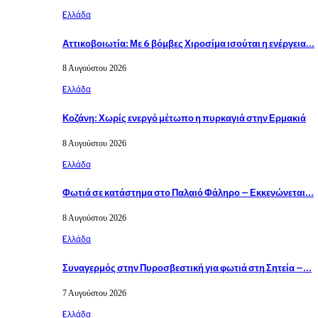
Eλλάδα
Αττικοβοιωτία: Με 6 βόμβες Χιροσίμα ισούται η ενέργεια…
8 Αυγούστου 2026
Eλλάδα
Κοζάνη: Χωρίς ενεργό μέτωπο η πυρκαγιά στην Ερμακιά
8 Αυγούστου 2026
Eλλάδα
Φωτιά σε κατάστημα στο Παλαιό Φάληρο – Εκκενώνεται…
8 Αυγούστου 2026
Eλλάδα
Συναγερμός στην Πυροσβεστική για φωτιά στη Σητεία –…
7 Αυγούστου 2026
Eλλάδα