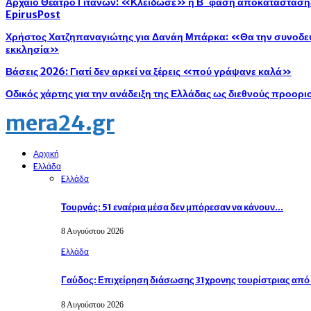
Αρχαίο Θέατρο Γιτάνων: «Κλείδωσε» η Β΄ φάση αποκατάστασης 
EpirusPost
Χρήστος Χατζηπαναγιώτης για Δανάη Μπάρκα: «Θα την συνοδεύ
εκκλησία»
Βάσεις 2026: Γιατί δεν αρκεί να ξέρεις «πού γράψανε καλά»
Οδικός χάρτης για την ανάδειξη της Ελλάδας ως διεθνούς προορ
mera24.gr
Αρχική
Eλλάδα
Eλλάδα
Τουρνάς: 51 εναέρια μέσα δεν μπόρεσαν να κάνουν…
8 Αυγούστου 2026
Eλλάδα
Γαύδος: Επιχείρηση διάσωσης 31χρονης τουρίστριας απ
8 Αυγούστου 2026