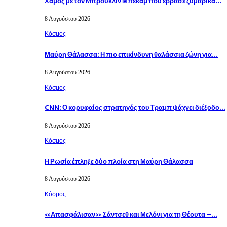
Χαμός με τον Μπρούκλιν Μπέκαμ που έβρασε ζυμαρικά…
8 Αυγούστου 2026
Κόσμος
Μαύρη Θάλασσα: Η πιο επικίνδυνη θαλάσσια ζώνη για…
8 Αυγούστου 2026
Κόσμος
CNN: Ο κορυφαίος στρατηγός του Τραμπ ψάχνει διέξοδο…
8 Αυγούστου 2026
Κόσμος
Η Ρωσία έπληξε δύο πλοία στη Μαύρη Θάλασσα
8 Αυγούστου 2026
Κόσμος
«Απασφάλισαν» Σάντσεθ και Μελόνι για τη Θέουτα –…