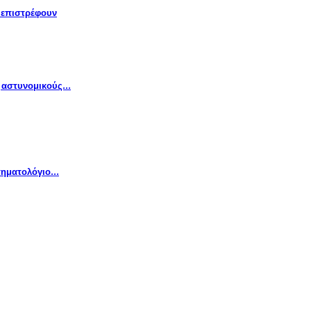
» επιστρέφουν
ς αστυνομικούς…
Κτηματολόγιο…