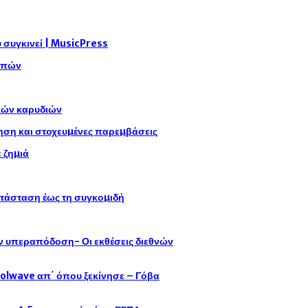
συγκινεί | MusicPress
αρπών
ικών καρυδιών
η και στοχευµένες παρεµβάσεις
 ζηµιά
ατάσταση έως τη συγκοµιδή
ην υπεραπόδοση- Οι εκθέσεις διεθνών
oolwave απ΄ όπου ξεκίνησε – Γόβα