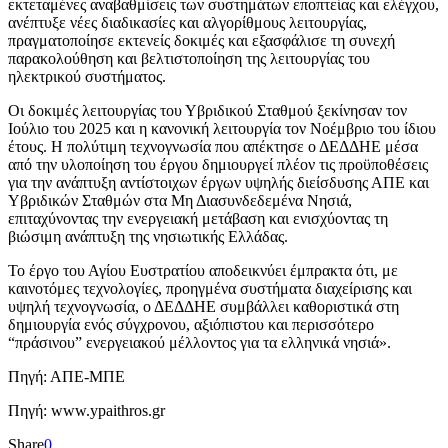
εκτεταμένες αναβαθμίσεις των συστημάτων εποπτείας και ελέγχου,
ανέπτυξε νέες διαδικασίες και αλγορίθμους λειτουργίας,
πραγματοποίησε εκτενείς δοκιμές και εξασφάλισε τη συνεχή
παρακολούθηση και βελτιστοποίηση της λειτουργίας του
ηλεκτρικού συστήματος.
Οι δοκιμές λειτουργίας του Υβριδικού Σταθμού ξεκίνησαν τον
Ιούλιο του 2025 και η κανονική λειτουργία τον Νοέμβριο του ίδιου
έτους. Η πολύτιμη τεχνογνωσία που απέκτησε ο ΔΕΔΔΗΕ μέσα
από την υλοποίηση του έργου δημιουργεί πλέον τις προϋποθέσεις
για την ανάπτυξη αντίστοιχων έργων υψηλής διείσδυσης ΑΠΕ και
Υβριδικών Σταθμών στα Μη Διασυνδεδεμένα Νησιά,
επιταχύνοντας την ενεργειακή μετάβαση και ενισχύοντας τη
βιώσιμη ανάπτυξη της νησιωτικής Ελλάδας.
Το έργο του Αγίου Ευστρατίου αποδεικνύει έμπρακτα ότι, με
καινοτόμες τεχνολογίες, προηγμένα συστήματα διαχείρισης και
υψηλή τεχνογνωσία, ο ΔΕΔΔΗΕ συμβάλλει καθοριστικά στη
δημιουργία ενός σύγχρονου, αξιόπιστου και περισσότερο
“πράσινου” ενεργειακού μέλλοντος για τα ελληνικά νησιά».
Πηγή: ΑΠΕ-ΜΠΕ
Πηγή: www.ypaithros.gr
Share
0