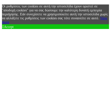
Οι ρυθμίσεις των cookies σε αυτή την ιστοσελίδα έχουν οριστεί σε
"αποδοχή cookies" για να σας δώσουμε την καλύτερη δυνατή εμπειρία
περιήγησης. Εάν συνεχίσετε να χρησιμοποιείτε αυτή την ιστοσελίδα χωρίς
να αλλάξετε τις ρυθμίσεις των cookies σας τότε συναινείτε σε αυτό.
View
more
Accept