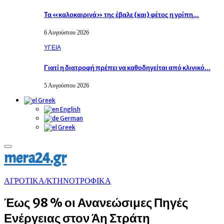
Τα «καλοκαιρινά» της έβαλε (και) φέτος η γρίπη…
6 Αυγούστου 2026
ΥΓΕΙΑ
Γιατί η διατροφή πρέπει να καθοδηγείται από κλινικό…
5 Αυγούστου 2026
Greek
English
German
Greek
Primary
mera24.gr
Menu
ΑΓΡΟΤΙΚΑ/ΚΤΗΝΟΤΡΟΦΙΚΑ
Έως 98 % οι Ανανεώσιμες Πηγές
Ενέργειας στον Άη Στράτη