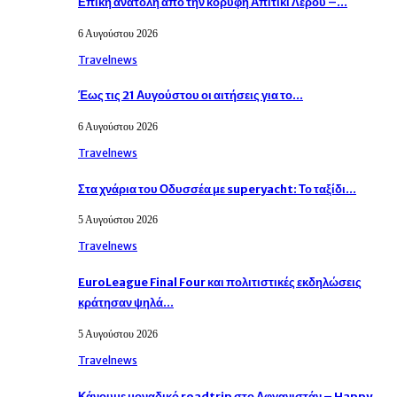
Επική ανατολή από την κορυφή Απιτίκι Λέρου –…
6 Αυγούστου 2026
Travelnews
Έως τις 21 Αυγούστου οι αιτήσεις για το…
6 Αυγούστου 2026
Travelnews
Στα χνάρια του Οδυσσέα με superyacht: Το ταξίδι…
5 Αυγούστου 2026
Travelnews
EuroLeague Final Four και πολιτιστικές εκδηλώσεις
κράτησαν ψηλά…
5 Αυγούστου 2026
Travelnews
Κάνουμε μοναδικό roadtrip στο Αφγανιστάν – Happy