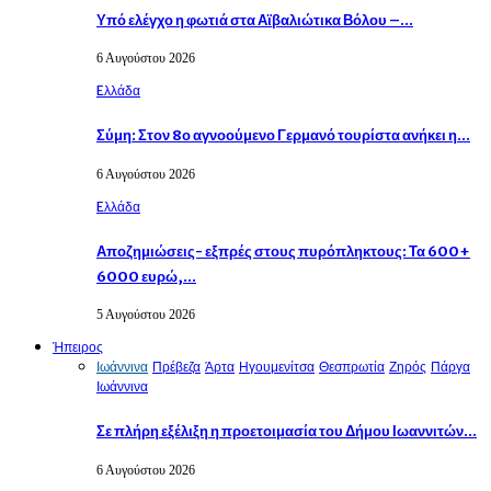
Υπό ελέγχο η φωτιά στα Αϊβαλιώτικα Βόλου –…
6 Αυγούστου 2026
Eλλάδα
Σύμη: Στον 8ο αγνοούμενο Γερμανό τουρίστα ανήκει η…
6 Αυγούστου 2026
Eλλάδα
Αποζημιώσεις- εξπρές στους πυρόπληκτους: Τα 600+
6000 ευρώ,…
5 Αυγούστου 2026
Ήπειρος
Ιωάννινα
Πρέβεζα
Άρτα
Ηγουμενίτσα
Θεσπρωτία
Ζηρός
Πάργα
Ιωάννινα
Σε πλήρη εξέλιξη η προετοιμασία του Δήμου Ιωαννιτών…
6 Αυγούστου 2026