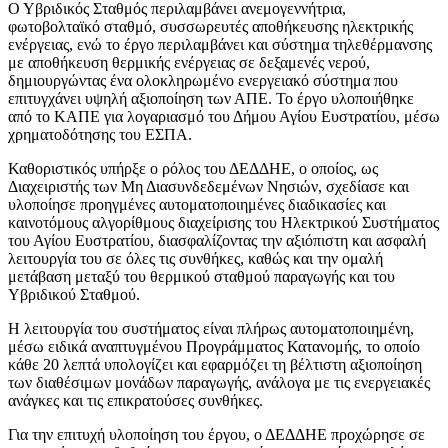
Ο Υβριδικός Σταθμός περιλαμβάνει ανεμογεννήτρια,
φωτοβολταϊκό σταθμό, συσσωρευτές αποθήκευσης ηλεκτρικής
ενέργειας, ενώ το έργο περιλαμβάνει και σύστημα τηλεθέρμανσης
με αποθήκευση θερμικής ενέργειας σε δεξαμενές νερού,
δημιουργώντας ένα ολοκληρωμένο ενεργειακό σύστημα που
επιτυγχάνει υψηλή αξιοποίηση των ΑΠΕ. Το έργο υλοποιήθηκε
από το ΚΑΠΕ για λογαριασμό του Δήμου Αγίου Ευστρατίου, μέσω
χρηματοδότησης του ΕΣΠΑ.
Καθοριστικός υπήρξε ο ρόλος του ΔΕΔΔΗΕ, ο οποίος, ως
Διαχειριστής των Μη Διασυνδεδεμένων Νησιών, σχεδίασε και
υλοποίησε προηγμένες αυτοματοποιημένες διαδικασίες και
καινοτόμους αλγορίθμους διαχείρισης του Ηλεκτρικού Συστήματος
του Αγίου Ευστρατίου, διασφαλίζοντας την αξιόπιστη και ασφαλή
λειτουργία του σε όλες τις συνθήκες, καθώς και την ομαλή
μετάβαση μεταξύ του θερμικού σταθμού παραγωγής και του
Υβριδικού Σταθμού.
Η λειτουργία του συστήματος είναι πλήρως αυτοματοποιημένη,
μέσω ειδικά αναπτυγμένου Προγράμματος Κατανομής, το οποίο
κάθε 20 λεπτά υπολογίζει και εφαρμόζει τη βέλτιστη αξιοποίηση
των διαθέσιμων μονάδων παραγωγής, ανάλογα με τις ενεργειακές
ανάγκες και τις επικρατούσες συνθήκες.
Για την επιτυχή υλοποίηση του έργου, ο ΔΕΔΔΗΕ προχώρησε σε