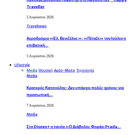
Traveller
5 Αυγούστου 2026
Travelnews
Αεροδρόμιο «Ελ. Βενιζέλος»: «Πέταξε» τον Ιούλιο η
επιβατική…
5 Αυγούστου 2026
Lifestyle
Media
Μουσική
Auto-Moto
Τεχνολογία
Media
Κρατερός Κατσούλης: Δεν υπάρχει πολύς χρόνος για
προσωπική…
7 Αυγούστου 2026
Media
Στο Disney+ η ταινία «Ο Διάβολος Φοράει Prada…