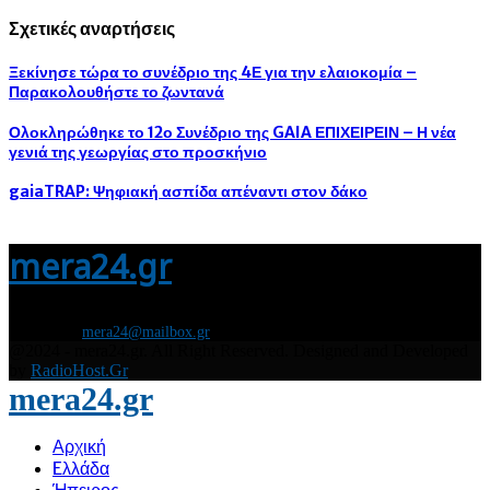
Σχετικές αναρτήσεις
Ξεκίνησε τώρα το συνέδριο της 4Ε για την ελαιοκομία –
Παρακολουθήστε το ζωντανά
Ολοκληρώθηκε το 12ο Συνέδριο της GAIA ΕΠΙΧΕΙΡΕΙΝ – Η νέα
γενιά της γεωργίας στο προσκήνιο
gaiaTRAP: Ψηφιακή ασπίδα απέναντι στον δάκο
mera24.gr
Διάβασε τώρα όλα τα τελευταία νέα από την Ελλάδα και τον Κόσμο και
ενημερώσου άμεσα για τις πρόσφατες ειδήσεις και εξελίξεις!
Contact us:
mera24@mailbox.gr
@2024 - mera24.gr. All Right Reserved. Designed and Developed
by
RadioHost.Gr
mera24.gr
Αρχική
Eλλάδα
Ήπειρος