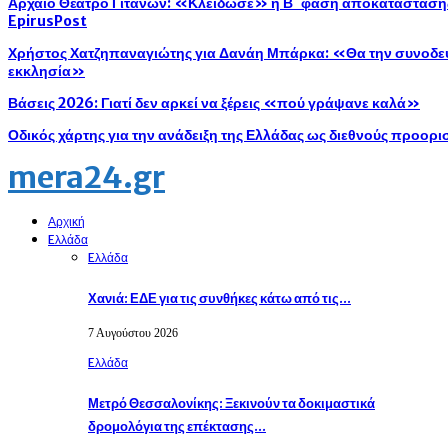
Αρχαίο Θέατρο Γιτάνων: «Κλείδωσε» η Β΄ φάση αποκατάστασης 
EpirusPost
Χρήστος Χατζηπαναγιώτης για Δανάη Μπάρκα: «Θα την συνοδεύ
εκκλησία»
Βάσεις 2026: Γιατί δεν αρκεί να ξέρεις «πού γράψανε καλά»
Οδικός χάρτης για την ανάδειξη της Ελλάδας ως διεθνούς προορ
mera24.gr
Αρχική
Eλλάδα
Eλλάδα
Χανιά: ΕΔΕ για τις συνθήκες κάτω από τις…
7 Αυγούστου 2026
Eλλάδα
Μετρό Θεσσαλονίκης: Ξεκινούν τα δοκιμαστικά
δρομολόγια της επέκτασης…