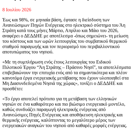
8 Ιουλίου 2026
Έως και 98%, σε μηνιαία βάση, έφτασε η διείσδυση των
Ανανεώσιμων Πηγών Ενέργειας στο ηλεκτρικό σύστημα του Άη
Στράτη κατά τους μήνες Μάρτιο, Απρίλιο και Μάιο του 2026,
αναφέρει ο ΔΕΔΔΗΕ με αποτέλεσμα -όπως σημειώνει- τη μείωση
του κόστους και των ωρών λειτουργίας του συμβατικού θερμικού
σταθμού παραγωγής και τον περιορισμό του περιβαλλοντικού
αποτυπώματος του νησιού.
«Με τη συμπλήρωση ενός έτους λειτουργίας του Ειδικού
Πιλοτικού Έργου “Άη Στράτης – Πράσινο Νησί”, τα αποτελέσματα
επιβεβαιώνουν την επιτυχία ενός από τα σημαντικότερα και πλέον
καινοτόμα έργα ενεργειακής μετάβασης που έχουν υλοποιηθεί στα
Μη Διασυνδεδεμένα Νησιά της χώρας», τονίζει ο ΔΕΔΔΗΕ και
προσθέτει:
«Το έργο αποτελεί πρότυπο για τη μετάβαση των ελληνικών
νησιών σε ένα καθαρότερο και πιο βιώσιμο ενεργειακό μοντέλο,
καθώς συνδυάζει παραγωγή ηλεκτρικής ενέργειας από
Ανανεώσιμες Πηγές Ενέργειας και αποθήκευση ηλεκτρικής και
θερμικής ενέργειας, καλύπτοντας το μεγαλύτερο μέρος των
ενεργειακών αναγκών του νησιού από καθαρές μορφές ενέργειας.