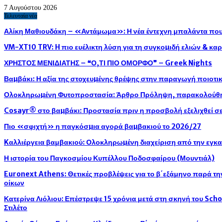
7 Αυγούστου 2026
Τελευταία νέα
Αλίκη Μαθιουδάκη – «Αντάμωμα»: Η νέα έντεχνη μπαλάντα που 
VM-XT10 TRV: H πιο ευέλικτη λύση για τη συγκοµιδή ελιών & κ
ΧΡΗΣΤΟΣ ΜΕΝΙΔΙΑΤΗΣ – ❝Ο,ΤΙ ΠΙΟ ΟΜΟΡΦΟ❞ – Greek Nights
Βαµβάκι: Η αξία της στοχευµένης θρέψης στην παραγωγή ποιοτ
Ολοκληρωµένη Φυτοπροστασία: Άρθρο Πρόληψη, παρακολούθησ
Cosayr® στο βαµβάκι: Προστασία πριν η προσβολή εξελιχθεί σε
Πιο «σφιχτή» η παγκόσµια αγορά βαµβακιού το 2026/27
Kαλλιέργεια βαμβακιού: Ολοκληρωµένη διαχείριση από την εγκ
Η ιστορία του Παγκοσμίου Κυπέλλου Ποδοσφαίρου (Μουντιάλ)
Euronext Athens: Θετικές προβλέψεις για το β΄εξάμηνο παρά τ
οίκων
Κατερίνα Λιόλιου: Επέστρεψε 15 χρόνια μετά στη σκηνή του Sch
Στιλέτο