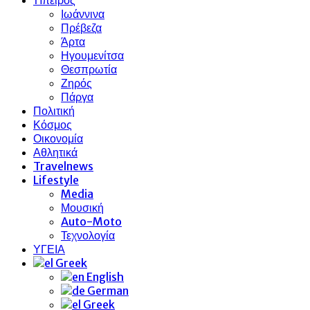
Ιωάννινα
Πρέβεζα
Άρτα
Ηγουμενίτσα
Θεσπρωτία
Ζηρός
Πάργα
Πολιτική
Κόσμος
Οικονομία
Αθλητικά
Travelnews
Lifestyle
Media
Μουσική
Auto-Moto
Τεχνολογία
ΥΓΕΙΑ
Greek
English
German
Greek