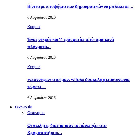
Βίντεο με υποψήφιο των Δημοκρατικών να μπλέκει σε…
6 Αυγούστου 2026
Κόσμος
Ένας νεκρός και 11 τραυματίες από ισραηλινά
πλήγματα…
6 Αυγούστου 2026
Κόσμος
«Σύννεφα» στο Ιράν: «Πολύ δύσκολη η επικοινωνία
τώρα»…
6 Αυγούστου 2026
Οικονομία
Οικονομία
Οι πωλητές διατήρησαν το πάνω χέρι στο
Χρηματιστήριο:…