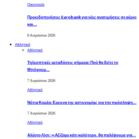
Οικονομία
Προειδοποιήσεις Eurobank για νέες ανατιμήσεις σε αέριο
και…
6 Αυγούστου 2026
Αθλητικά
Αθλητικά
Τηλεοπτικές μεταδόσεις σήμερα: Πού θα δείτε το
Μπόχουμ…
7 Αυγούστου 2026
Αθλητικά
Νότια Κορέα: Ερευνα της αστυνομίας για την πρόσληψη…
7 Αυγούστου 2026
Αθλητικά
Αλέσιο Λίσι: «Αξίζαμε κάτι καλύτερο, θα παλέψουμε για…