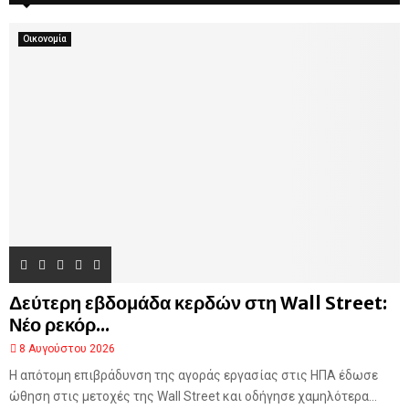
α
η
ί
ν
σ
σ
Οικονομία
Μ
η
τ
έ
τ
λ
η
β
ς
ι
ψ
M
λ
η
λ
ό
τ
ε
ρ
η
ς
Δεύτερη εβδομάδα κερδών στη Wall Street:
κ
ο
Νέο ρεκόρ...
ρ
8 Αυγούστου 2026
υ
Η απότομη επιβράδυνση της αγοράς εργασίας στις ΗΠΑ έδωσε
φ
ή
ώθηση στις μετοχές της Wall Street και οδήγησε χαμηλότερα...