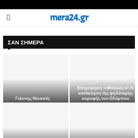
mera24.gr
PRIMARY
MENU
ΣΑΝ ΣΉΜΕΡΑ
Επιχείρηση «Μύτικας»: Η
κατάκτηση της ψηλότερης
Γιάννης Ντεσσές
κορυφής του Ολύμπου
Ε
π
ι
χ
ε
ί