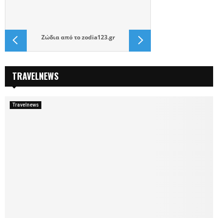
Ζώδια
από το
zodia123.gr
TRAVELNEWS
Travelnews