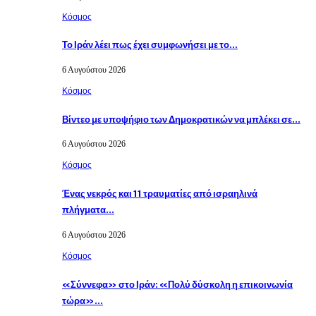
Κόσμος
Το Ιράν λέει πως έχει συμφωνήσει με το…
6 Αυγούστου 2026
Κόσμος
Βίντεο με υποψήφιο των Δημοκρατικών να μπλέκει σε…
6 Αυγούστου 2026
Κόσμος
Ένας νεκρός και 11 τραυματίες από ισραηλινά
πλήγματα…
6 Αυγούστου 2026
Κόσμος
«Σύννεφα» στο Ιράν: «Πολύ δύσκολη η επικοινωνία
τώρα»…