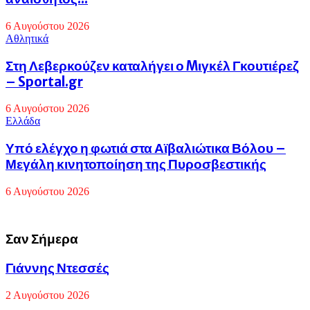
6 Αυγούστου 2026
Αθλητικά
Στη Λεβερκούζεν καταλήγει ο Mιγκέλ Γκουτιέρεζ
– Sportal.gr
6 Αυγούστου 2026
Eλλάδα
Υπό ελέγχο η φωτιά στα Αϊβαλιώτικα Βόλου –
Μεγάλη κινητοποίηση της Πυροσβεστικής
6 Αυγούστου 2026
Σαν Σήμερα
Γιάννης
Γιάννης Ντεσσές
Ντεσσές
2 Αυγούστου 2026