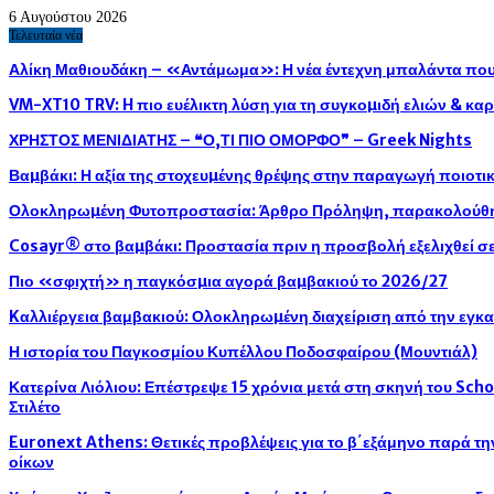
6 Αυγούστου 2026
Τελευταία νέα
Αλίκη Μαθιουδάκη – «Αντάμωμα»: Η νέα έντεχνη μπαλάντα που 
VM-XT10 TRV: H πιο ευέλικτη λύση για τη συγκοµιδή ελιών & κ
ΧΡΗΣΤΟΣ ΜΕΝΙΔΙΑΤΗΣ – ❝Ο,ΤΙ ΠΙΟ ΟΜΟΡΦΟ❞ – Greek Nights
Βαµβάκι: Η αξία της στοχευµένης θρέψης στην παραγωγή ποιοτ
Ολοκληρωµένη Φυτοπροστασία: Άρθρο Πρόληψη, παρακολούθησ
Cosayr® στο βαµβάκι: Προστασία πριν η προσβολή εξελιχθεί σε
Πιο «σφιχτή» η παγκόσµια αγορά βαµβακιού το 2026/27
Kαλλιέργεια βαμβακιού: Ολοκληρωµένη διαχείριση από την εγκ
Η ιστορία του Παγκοσμίου Κυπέλλου Ποδοσφαίρου (Μουντιάλ)
Κατερίνα Λιόλιου: Επέστρεψε 15 χρόνια μετά στη σκηνή του Sch
Στιλέτο
Euronext Athens: Θετικές προβλέψεις για το β΄εξάμηνο παρά τ
οίκων