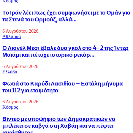
Κόσμος
Το Ιράν λέει πως έχει συμφωνήσει με το Ομάν για
τα Στενά του Ορμούζ, αλλά...
6 Αυγούστου 2026
Αθλητικά
Ο Λιονέλ Μέσι έβαλε δύο γκολ στο 4-2 της Ίντερ
Μαϊάμι και πέτυχε ιστορικό ρεκόρ...
6 Αυγούστου 2026
Eλλάδα
Φωτιά στο Καρύδι Λασιθίου – Εστάλη μήνυμα
του 112 για ετοιμότητα
6 Αυγούστου 2026
Κόσμος
Βίντεο με υποψήφιο των Δημοκρατικών να
μπλέκει σε καβγά στη Χαβάη και να πέφτει
αναίσθητος...