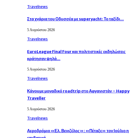
Travelnews
Στα χνάρια του Οδυσσέα με superyacht: Το ταξίδι…
5 Αυγούστου 2026
Travelnews
EuroLeague Final Four και πολιτιστικές εκδηλώσεις
κράτησαν ψηλά…
5 Αυγούστου 2026
Travelnews
Κάνουμε μοναδικό roadtrip στο Αφγανιστάν – Happy
Traveller
5 Αυγούστου 2026
Travelnews
Αεροδρόμιο «Ελ. Βενιζέλος»: «Πέταξε» τον Ιούλιο η
επιβατική…