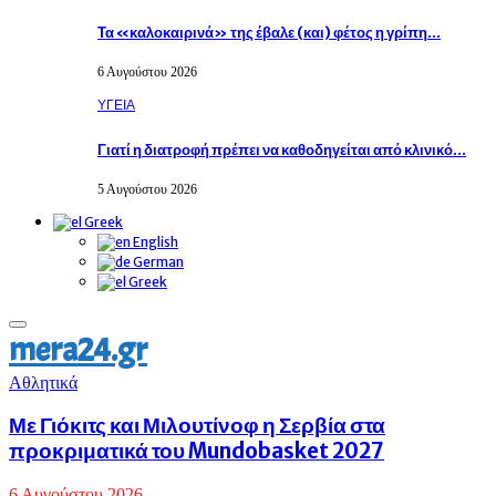
Τα «καλοκαιρινά» της έβαλε (και) φέτος η γρίπη…
6 Αυγούστου 2026
ΥΓΕΙΑ
Γιατί η διατροφή πρέπει να καθοδηγείται από κλινικό…
5 Αυγούστου 2026
Greek
English
German
Greek
Primary
mera24.gr
Menu
Αθλητικά
Με Γιόκιτς και Μιλουτίνοφ η Σερβία στα
προκριματικά του Mundobasket 2027
6 Αυγούστου 2026