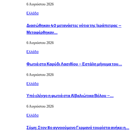
6 Αυγούστου 2026
Eλλάδα
Διασώθηκαν 40 μετανάστες νότια της Ιεράπετρας –
Μεταφέρθηκαν…
6 Αυγούστου 2026
Eλλάδα
Φωτιά στο Καρύδι Λασιθίου – Εστάλη μήνυμα του…
6 Αυγούστου 2026
Eλλάδα
Υπό ελέγχο η φωτιά στα Αϊβαλιώτικα Βόλου –…
6 Αυγούστου 2026
Eλλάδα
Σύμη: Στον 8ο αγνοούμενο Γερμανό τουρίστα ανήκει η…