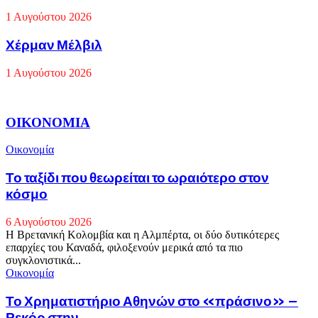
του
1 Αυγούστου 2026
MTV
Χέρμαν
Χέρμαν Μέλβιλ
Μέλβιλ
1 Αυγούστου 2026
ΟΙΚΟΝΟΜΙΑ
Οικονομία
Το ταξίδι που θεωρείται το ωραιότερο στον
κόσμο
6 Αυγούστου 2026
Η Βρετανική Κολομβία και η Αλμπέρτα, οι δύο δυτικότερες
επαρχίες του Καναδά, φιλοξενούν μερικά από τα πιο
συγκλονιστικά...
Οικονομία
Το Χρηματιστήριο Αθηνών στο «πράσινο» –
Ρεκόρ στην...