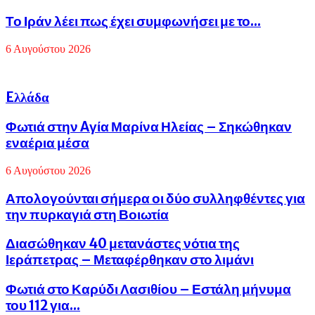
Το Ιράν λέει πως έχει συμφωνήσει με το...
6 Αυγούστου 2026
Eλλάδα
Φωτιά στην Aγία Μαρίνα Ηλείας – Σηκώθηκαν
εναέρια μέσα
6 Αυγούστου 2026
Απολογούνται σήμερα οι δύο συλληφθέντες για
την πυρκαγιά στη Βοιωτία
Διασώθηκαν 40 μετανάστες νότια της
Ιεράπετρας – Μεταφέρθηκαν στο λιμάνι
Φωτιά στο Καρύδι Λασιθίου – Εστάλη μήνυμα
του 112 για...