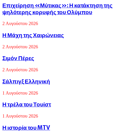
Επιχείρηση
Επιχείρηση «Μύτικας»: Η κατάκτηση της
«Μύτικας»:
ψηλότερης κορυφής του Ολύμπου
Η
κατάκτηση
2 Αυγούστου 2026
της
ψηλότερης
Η
Η Μάχη της Χαιρώνειας
κορυφής
Μάχη
του
της
Ολύμπου
2 Αυγούστου 2026
Χαιρώνειας
Σιμόν
Σιμόν Πέρες
Πέρες
2 Αυγούστου 2026
Σάλπιγξ
Σάλπιγξ Ελληνική
Ελληνική
1 Αυγούστου 2026
Η
Η τρέλα του Τουίστ
τρέλα
του
1 Αυγούστου 2026
Τουίστ
Η
Η ιστορία του MTV
ιστορία