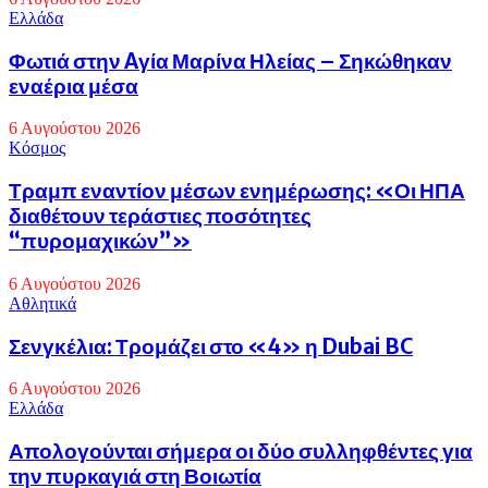
Eλλάδα
Φωτιά στην Aγία Μαρίνα Ηλείας – Σηκώθηκαν
εναέρια μέσα
6 Αυγούστου 2026
Κόσμος
Τραμπ εναντίον μέσων ενημέρωσης: «Οι ΗΠΑ
διαθέτουν τεράστιες ποσότητες
“πυρομαχικών”»
6 Αυγούστου 2026
Αθλητικά
Σενγκέλια: Τρομάζει στο «4» η Dubai BC
6 Αυγούστου 2026
Eλλάδα
Απολογούνται σήμερα οι δύο συλληφθέντες για
την πυρκαγιά στη Βοιωτία