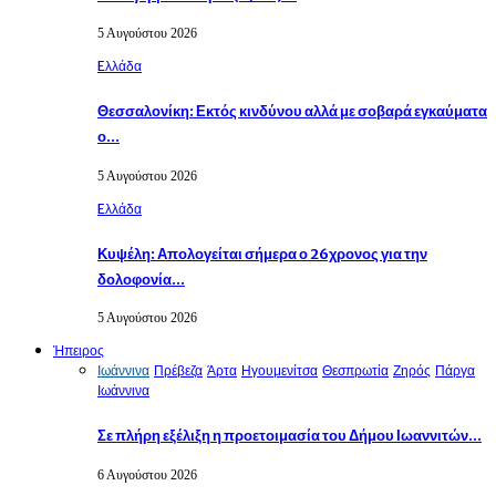
5 Αυγούστου 2026
Eλλάδα
Θεσσαλονίκη: Εκτός κινδύνου αλλά με σοβαρά εγκαύματα
ο…
5 Αυγούστου 2026
Eλλάδα
Κυψέλη: Απολογείται σήμερα ο 26χρονος για την
δολοφονία…
5 Αυγούστου 2026
Ήπειρος
Ιωάννινα
Πρέβεζα
Άρτα
Ηγουμενίτσα
Θεσπρωτία
Ζηρός
Πάργα
Ιωάννινα
Σε πλήρη εξέλιξη η προετοιμασία του Δήμου Ιωαννιτών…
6 Αυγούστου 2026