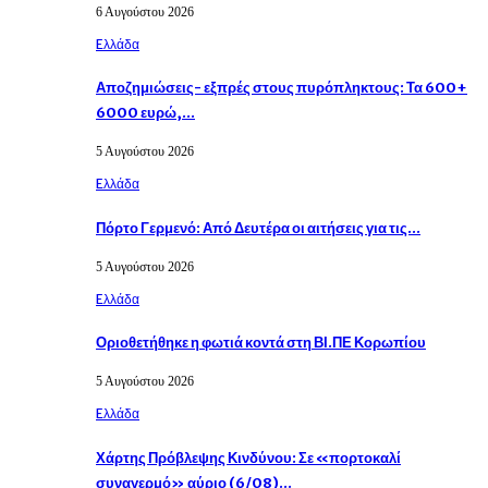
6 Αυγούστου 2026
Eλλάδα
Αποζημιώσεις- εξπρές στους πυρόπληκτους: Τα 600+
6000 ευρώ,…
5 Αυγούστου 2026
Eλλάδα
Πόρτο Γερμενό: Από Δευτέρα οι αιτήσεις για τις…
5 Αυγούστου 2026
Eλλάδα
Οριοθετήθηκε η φωτιά κοντά στη ΒΙ.ΠΕ Κορωπίου
5 Αυγούστου 2026
Eλλάδα
Χάρτης Πρόβλεψης Κινδύνου: Σε «πορτοκαλί
συναγερμό» αύριο (6/08)…