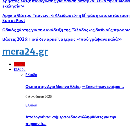
Χρήστος Χατζηπαναγιώτης για Δανάη Μπάρκα: «Θα την συνοδεύ
εκκλησία»
Αρχαίο Θέατρο Γιτάνων: «Κλείδωσε» η Β΄ φάση αποκατάστασης 
EpirusPost
Οδικός χάρτης για την ανάδειξη της Ελλάδας ως διεθνούς προορ
Βάσεις 2026: Γιατί δεν αρκεί να ξέρεις «πού γράψανε καλά»
mera24.gr
Αρχική
Eλλάδα
Eλλάδα
Φωτιά στην Aγία Μαρίνα Ηλείας – Σηκώθηκαν εναέρια…
6 Αυγούστου 2026
Eλλάδα
Απολογούνται σήμερα οι δύο συλληφθέντες για την
πυρκαγιά…