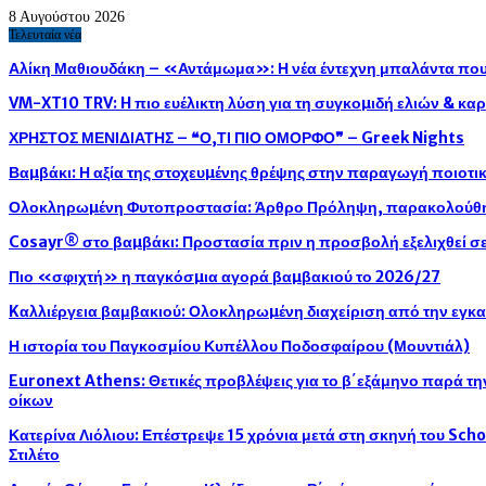
8 Αυγούστου 2026
Τελευταία νέα
Αλίκη Μαθιουδάκη – «Αντάμωμα»: Η νέα έντεχνη μπαλάντα που 
VM-XT10 TRV: H πιο ευέλικτη λύση για τη συγκοµιδή ελιών & κ
ΧΡΗΣΤΟΣ ΜΕΝΙΔΙΑΤΗΣ – ❝Ο,ΤΙ ΠΙΟ ΟΜΟΡΦΟ❞ – Greek Nights
Βαµβάκι: Η αξία της στοχευµένης θρέψης στην παραγωγή ποιοτ
Ολοκληρωµένη Φυτοπροστασία: Άρθρο Πρόληψη, παρακολούθησ
Cosayr® στο βαµβάκι: Προστασία πριν η προσβολή εξελιχθεί σε
Πιο «σφιχτή» η παγκόσµια αγορά βαµβακιού το 2026/27
Kαλλιέργεια βαμβακιού: Ολοκληρωµένη διαχείριση από την εγκ
Η ιστορία του Παγκοσμίου Κυπέλλου Ποδοσφαίρου (Μουντιάλ)
Euronext Athens: Θετικές προβλέψεις για το β΄εξάμηνο παρά τ
οίκων
Κατερίνα Λιόλιου: Επέστρεψε 15 χρόνια μετά στη σκηνή του Sch
Στιλέτο