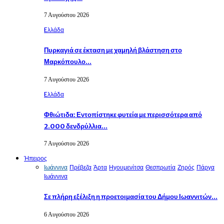
7 Αυγούστου 2026
Eλλάδα
Πυρκαγιά σε έκταση με χαμηλή βλάστηση στο
Μαρκόπουλο…
7 Αυγούστου 2026
Eλλάδα
Φθιώτιδα: Εντοπίστηκε φυτεία με περισσότερα από
2.000 δενδρύλλια…
7 Αυγούστου 2026
Ήπειρος
Ιωάννινα
Πρέβεζα
Άρτα
Ηγουμενίτσα
Θεσπρωτία
Ζηρός
Πάργα
Ιωάννινα
Σε πλήρη εξέλιξη η προετοιμασία του Δήμου Ιωαννιτών…
6 Αυγούστου 2026