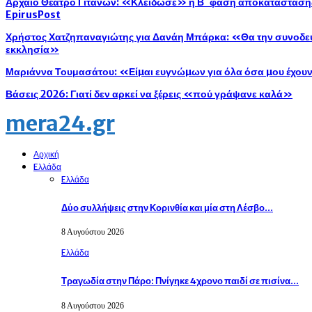
Αρχαίο Θέατρο Γιτάνων: «Κλείδωσε» η Β΄ φάση αποκατάστασης 
EpirusPost
Χρήστος Χατζηπαναγιώτης για Δανάη Μπάρκα: «Θα την συνοδεύ
εκκλησία»
Μαριάννα Τουμασάτου: «Είµαι ευγνώµων για όλα όσα µου έχου
Βάσεις 2026: Γιατί δεν αρκεί να ξέρεις «πού γράψανε καλά»
mera24.gr
Αρχική
Eλλάδα
Eλλάδα
Δύο συλλήψεις στην Κορινθία και μία στη Λέσβο…
8 Αυγούστου 2026
Eλλάδα
Τραγωδία στην Πάρο: Πνίγηκε 4χρονο παιδί σε πισίνα…
8 Αυγούστου 2026