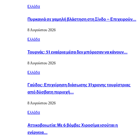
Eλλάδα
Πυρκαγιά σε χαμηλή βλάστηση στη Σίνδο – Επιχειρούν…
8 Αυγούστου 2026
Eλλάδα
Τουρνάς: 51 εναέρια μέσα δεν μπόρεσαν να κάνουν…
8 Αυγούστου 2026
Eλλάδα
Γαύδος: Επιχείρηση διάσωσης 31χρονης τουρίστριας
από δύσβατη περιοχή…
8 Αυγούστου 2026
Eλλάδα
Αττικοβοιωτία: Με 6 βόμβες Χιροσίμα ισούται η
ενέργεια…