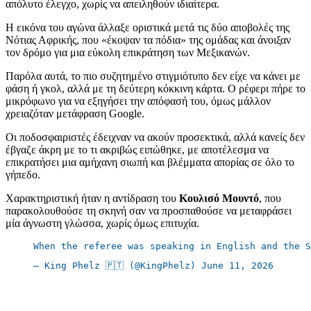
απόλυτο έλεγχο, χωρίς να απειληθούν ιδιαίτερα.
Η εικόνα του αγώνα άλλαξε οριστικά μετά τις δύο αποβολές της
Νότιας Αφρικής, που «έκοψαν τα πόδια» της ομάδας και άνοιξαν
τον δρόμο για μια εύκολη επικράτηση των Μεξικανών.
Παρόλα αυτά, το πιο συζητημένο στιγμιότυπο δεν είχε να κάνει με
φάση ή γκολ, αλλά με τη δεύτερη κόκκινη κάρτα. Ο ρέφερι πήρε το
μικρόφωνο για να εξηγήσει την απόφασή του, όμως μάλλον
χρειαζόταν μετάφραση Google.
Οι ποδοσφαιριστές έδειχναν να ακούν προσεκτικά, αλλά κανείς δεν
έβγαζε άκρη με το τι ακριβώς ειπώθηκε, με αποτέλεσμα να
επικρατήσει μια αμήχανη σιωπή και βλέμματα απορίας σε όλο το
γήπεδο.
Χαρακτηριστική ήταν η αντίδραση του
Κουλισό Μουντό
, που
παρακολουθούσε τη σκηνή σαν να προσπαθούσε να μεταφράσει
μία άγνωστη γλώσσα, χωρίς όμως επιτυχία.
When the referee was speaking in English and the S
— King Phelz 🇵🇹 (@KingPhelz) June 11, 2026