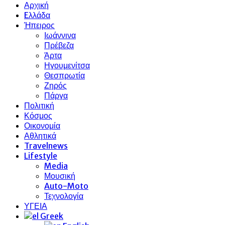
Αρχική
Eλλάδα
Ήπειρος
Ιωάννινα
Πρέβεζα
Άρτα
Ηγουμενίτσα
Θεσπρωτία
Ζηρός
Πάργα
Πολιτική
Κόσμος
Οικονομία
Αθλητικά
Travelnews
Lifestyle
Media
Μουσική
Auto-Moto
Τεχνολογία
ΥΓΕΙΑ
Greek