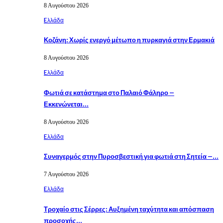
8 Αυγούστου 2026
Eλλάδα
Κοζάνη: Χωρίς ενεργό μέτωπο η πυρκαγιά στην Ερμακιά
8 Αυγούστου 2026
Eλλάδα
Φωτιά σε κατάστημα στο Παλαιό Φάληρο –
Εκκενώνεται…
8 Αυγούστου 2026
Eλλάδα
Συναγερμός στην Πυροσβεστική για φωτιά στη Σητεία –…
7 Αυγούστου 2026
Eλλάδα
Τροχαίο στις Σέρρες: Αυξημένη ταχύτητα και απόσπαση
προσοχής…