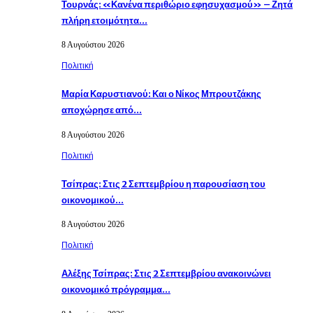
Τουρνάς: «Κανένα περιθώριο εφησυχασμού» – Ζητά
πλήρη ετοιμότητα…
8 Αυγούστου 2026
Πολιτική
Μαρία Καρυστιανού: Και ο Νίκος Μπρουτζάκης
αποχώρησε από…
8 Αυγούστου 2026
Πολιτική
Τσίπρας: Στις 2 Σεπτεμβρίου η παρουσίαση του
οικονομικού…
8 Αυγούστου 2026
Πολιτική
Αλέξης Τσίπρας: Στις 2 Σεπτεμβρίου ανακοινώνει
οικονομικό πρόγραμμα…