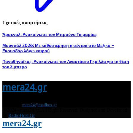
Σχετικές αναρτήσεις
Άρσεναλ: Ανακοίνωσε τον Μπρούνο Γκιμαράες
Μουντιάλ 2026: Με καθυστέρηση η σέντρα στο Μεξικό –
Εκουαδόρ λόγω καιρού
Παναθηναϊκός: Ανακοίνωσε τον Αναστάσιο Γκρίλλα για τη θέση
του λίμπερο
mera24.gr
Διάβασε τώρα όλα τα τελευταία νέα από την Ελλάδα και τον Κόσμο και
ενημερώσου άμεσα για τις πρόσφατες ειδήσεις και εξελίξεις!
Contact us:
mera24@mailbox.gr
@2024 - mera24.gr. All Right Reserved. Designed and Developed
by
RadioHost.Gr
mera24.gr