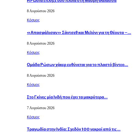
Η Ρωσία έπληξε δύο πλοία στη Μαύρη Θάλασσα
8 Αυγούστου 2026
Κόσμος
«Απασφάλισαν» Σάντσεθ και Μελόνι για τη Θέουτα –…
8 Αυγούστου 2026
Κόσμος
Ομάδα Ρώσων χάκερ ευθύνεται για το πλαστό βίντεο…
8 Αυγούστου 2026
Κόσμος
Στο Γκίνες μία Ινδή που έχει τα μακρύτερα…
7 Αυγούστου 2026
Κόσμος
Τραγωδία στην Ινδία: Σχεδόν 100 νεκροί από τις…