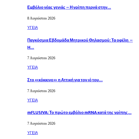
Εµβόλιο νέας γενιάς – Η γρίπη περνά στην…
8 Αυγούστου 2026
ΥΓΕΙΑ
Παγκόσμια Εβδομάδα Μητρικού Θηλασμού: Τα οφέλη –
H…
7 Αυγούστου 2026
ΥΓΕΙΑ
Στο «κόκκινο» η Αττική για τον ιό του…
7 Αυγούστου 2026
ΥΓΕΙΑ
mFLUSIVA: Το πρώτο εμβόλιο mRNA κατά της γρίπης…
7 Αυγούστου 2026
ΥΓΕΙΑ