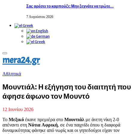
Σας αρέσει το καρπούζι; Μην ξεχνάτε να τρώτε…
7 Αυγούστου 2026
Greek
English
German
Greek
Primary
mera24.gr
Menu
Αθλητικά
Μουντιάλ: Η εξήγηση του διαιτητή που
άφησε άφωνο τον Μουντό
12 Ιουνίου 2026
Το
Μεξικό
έκανε πρεμιέρα στο
Μουντιάλ
με άνετη νίκη 2-0
απέναντι στη
Νότια
Αφρική
, σε ένα παιχνίδι όπου η διαφορά
δυναμικότητας φάνηκε από νωρίς και οι γηπεδούχοι είχαν τον