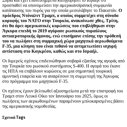
Συρία και έχει επανειλημμένα κατηγορήσει το Ισραήλ ότι
προσπαθεί να υπονομεύσει την αμερικανοϊρανική συμφωνία
κατάπαυσης του πυρός για την οποία μεσολάβησε το Πακιστάν.
Ο
πρόεδρος Ντόναλντ Τραμπ, ο οποίος συμμετέχει στη σύνοδο
κορυφής του ΝΑΤΟ στην Τουρκία, ανακοίνωσε χθες, Τρίτη,
ότι θα άρει αμερικανικές κυρώσεις που επιβλήθηκαν στην
Άγκυρα επειδή το 2019 αγόρασε ρωσικούς πυραύλους
αντιαεροπορικής άμυνας, ενώ επισήμανε επίσης την πρόθεσή
του να πωλήσει στη συμμαχική χώρα μαχητικά αεριωθούμενα
F-35, μια κίνηση που είναι πιθανό να αντιμετωπίσει ισχυρή
αντίσταση στο Κογκρέσο, καθώς και στο Ισραήλ.
Οι διμερείς σχέσεις επιδεινώθηκαν σοβαρά εξαιτίας της αγοράς από
την Τουρκία του ρωσικού συστήματος S-400. Η αγορά του έκανε
τις ΗΠΑ να επιβάλουν κυρώσεις σε μια σημαντική τουρκική
αμυντική εταιρεία και να αναιρέσουν τη συμμετοχή της Άγκυρας
στο πρόγραμμα του μαχητικού F-35.
Οι σχέσεις έχουν βελτιωθεί αξιοσημείωτα μετά την επιστροφή του
Τραμπ στον Λευκό Οίκο τον Ιανουάριο του 2025, όμως οι
πωλήσεις των αεριωθουμένων παραμένουν μπλοκαρισμένες βάσει
της αμερικανικής νομοθεσίας.
Σχετικά Tags