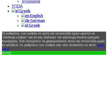
Τεχνολογία
ΥΓΕΙΑ
Greek
English
German
Greek
Οι ρυθμίσεις των cookies σε αυτή την ιστοσελίδα έχουν οριστεί σε
"αποδοχή cookies" για να σας δώσουμε την καλύτερη δυνατή εμπειρία
περιήγησης. Εάν συνεχίσετε να χρησιμοποιείτε αυτή την ιστοσελίδα χωρίς
να αλλάξετε τις ρυθμίσεις των cookies σας τότε συναινείτε σε αυτό.
View
more
Accept