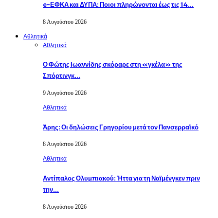
e-ΕΦΚΑ και ΔΥΠΑ: Ποιοι πληρώνονται έως τις 14…
8 Αυγούστου 2026
Αθλητικά
Αθλητικά
Ο Φώτης Ιωαννίδης σκόραρε στη «γκέλα» της
Σπόρτινγκ…
9 Αυγούστου 2026
Αθλητικά
Άρης: Οι δηλώσεις Γρηγορίου μετά τον Πανσερραϊκό
8 Αυγούστου 2026
Αθλητικά
Αντίπαλος Ολυμπιακού: Ήττα για τη Ναϊμένγκεν πριν
την…
8 Αυγούστου 2026