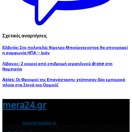
Σχετικές αναρτήσεις
Ελβετία: Στο πολυτελές θέρετρο Μπούργκενστοκ θα υπογραφεί
η συμφωνία ΗΠΑ – Ιράν
Λίβανος: 2 νεκροί από επιδρομή ισραηλινού drone στη
Ναμπατία
Axios: Οι Φρουροί της Επανάστασης χτύπησαν δύο εμπορικά
πλοία στα Στενά του Ορμούζ
mera24.gr
Διάβασε τώρα όλα τα τελευταία νέα από την Ελλάδα και τον Κόσμο και
ενημερώσου άμεσα για τις πρόσφατες ειδήσεις και εξελίξεις!
Contact us:
mera24@mailbox.gr
@2024 - mera24.gr. All Right Reserved. Designed and Developed