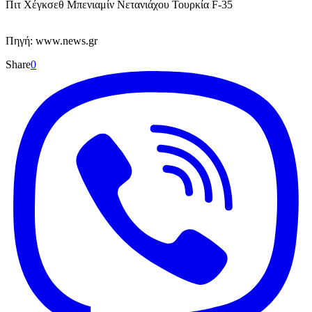
Πιτ Χέγκσεθ Μπενιαμίν Νετανιάχου Τουρκία F-35
Πηγή: www.news.gr
Share
0