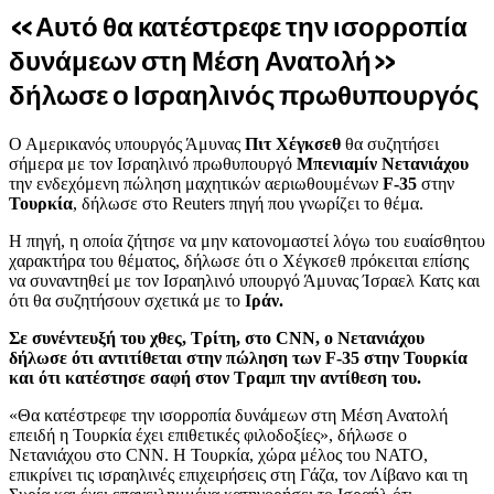
«Αυτό θα κατέστρεφε την ισορροπία
δυνάμεων στη Μέση Ανατολή»
δήλωσε ο Ισραηλινός πρωθυπουργός
Ο Αμερικανός υπουργός Άμυνας
Πιτ Χέγκσεθ
θα συζητήσει
σήμερα με τον Ισραηλινό πρωθυπουργό
Μπενιαμίν Νετανιάχου
την ενδεχόμενη πώληση μαχητικών αεριωθουμένων
F-35
στην
Τουρκία
, δήλωσε στο Reuters πηγή που γνωρίζει το θέμα.
Η πηγή, η οποία ζήτησε να μην κατονομαστεί λόγω του ευαίσθητου
χαρακτήρα του θέματος, δήλωσε ότι ο Χέγκσεθ πρόκειται επίσης
να συναντηθεί με τον Ισραηλινό υπουργό Άμυνας Ίσραελ Κατς και
ότι θα συζητήσουν σχετικά με το
Ιράν.
Σε συνέντευξή του χθες, Τρίτη, στο CNN, ο Νετανιάχου
δήλωσε ότι αντιτίθεται στην πώληση των F-35 στην Τουρκία
και ότι κατέστησε σαφή στον Τραμπ την αντίθεση του.
«Θα κατέστρεφε την ισορροπία δυνάμεων στη Μέση Ανατολή
επειδή η Τουρκία έχει επιθετικές φιλοδοξίες», δήλωσε ο
Νετανιάχου στο CNN. Η Τουρκία, χώρα μέλος του ΝΑΤΟ,
επικρίνει τις ισραηλινές επιχειρήσεις στη Γάζα, τον Λίβανο και τη