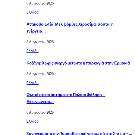
8 Αυγούστου 2026
Eλλάδα
Αττικοβοιωτία: Με 6 βόμβες Χιροσίμα ισούται η
ενέργεια…
8 Αυγούστου 2026
Eλλάδα
Κοζάνη: Χωρίς ενεργό μέτωπο η πυρκαγιά στην Ερμακιά
8 Αυγούστου 2026
Eλλάδα
Φωτιά σε κατάστημα στο Παλαιό Φάληρο –
Εκκενώνεται…
8 Αυγούστου 2026
Eλλάδα
Συναγερμός στην Πυροσβεστική για φωτιά στη Σητεία –…