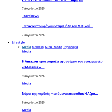
7 Αυγούστου 2026
Travelnews
Τα tacos που φάγαμε στην Πόλη του Μεξικού…
7 Αυγούστου 2026
Lifestyle
Media
Μουσική
Auto-Moto
Τεχνολογία
Media
Η Amazon προετοιμάζει τη συνέχεια του ντοκιμαντέρ
«Melania»…
9 Αυγούστου 2026
Media
Νόμοι της καρδιάς – επόμενα επεισόδια: Η Αζρά…
8 Αυγούστου 2026
Media