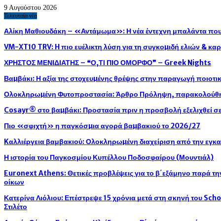
9 Αυγούστου 2026
Τελευταία νέα
Αλίκη Μαθιουδάκη – «Αντάμωμα»: Η νέα έντεχνη μπαλάντα που 
VM-XT10 TRV: H πιο ευέλικτη λύση για τη συγκοµιδή ελιών & κ
ΧΡΗΣΤΟΣ ΜΕΝΙΔΙΑΤΗΣ – ❝Ο,ΤΙ ΠΙΟ ΟΜΟΡΦΟ❞ – Greek Nights
Βαµβάκι: Η αξία της στοχευµένης θρέψης στην παραγωγή ποιοτ
Ολοκληρωµένη Φυτοπροστασία: Άρθρο Πρόληψη, παρακολούθησ
Cosayr® στο βαµβάκι: Προστασία πριν η προσβολή εξελιχθεί σε
Πιο «σφιχτή» η παγκόσµια αγορά βαµβακιού το 2026/27
Kαλλιέργεια βαμβακιού: Ολοκληρωµένη διαχείριση από την εγκ
Η ιστορία του Παγκοσμίου Κυπέλλου Ποδοσφαίρου (Μουντιάλ)
Euronext Athens: Θετικές προβλέψεις για το β΄εξάμηνο παρά τ
οίκων
Κατερίνα Λιόλιου: Επέστρεψε 15 χρόνια μετά στη σκηνή του Sch
Στιλέτο