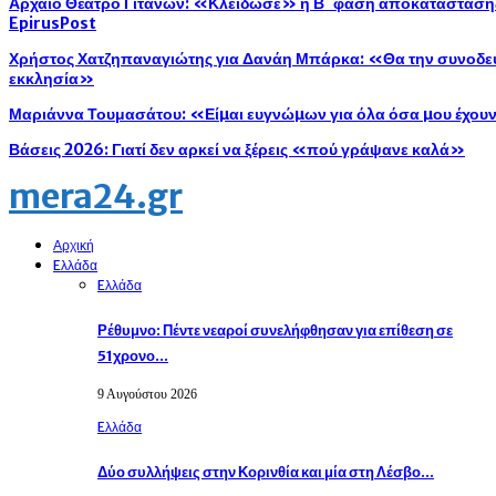
Αρχαίο Θέατρο Γιτάνων: «Κλείδωσε» η Β΄ φάση αποκατάστασης 
EpirusPost
Χρήστος Χατζηπαναγιώτης για Δανάη Μπάρκα: «Θα την συνοδεύ
εκκλησία»
Μαριάννα Τουμασάτου: «Είµαι ευγνώµων για όλα όσα µου έχου
Βάσεις 2026: Γιατί δεν αρκεί να ξέρεις «πού γράψανε καλά»
mera24.gr
Αρχική
Eλλάδα
Eλλάδα
Ρέθυμνο: Πέντε νεαροί συνελήφθησαν για επίθεση σε
51χρονο…
9 Αυγούστου 2026
Eλλάδα
Δύο συλλήψεις στην Κορινθία και μία στη Λέσβο…