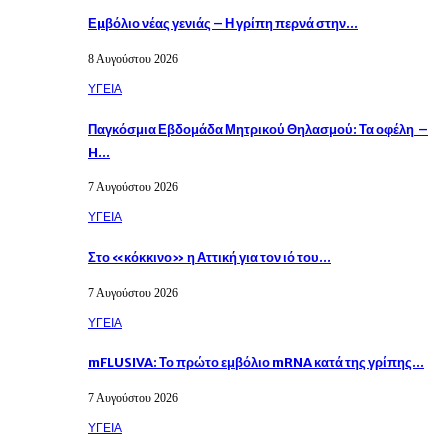
Εµβόλιο νέας γενιάς – Η γρίπη περνά στην…
8 Αυγούστου 2026
ΥΓΕΙΑ
Παγκόσμια Εβδομάδα Μητρικού Θηλασμού: Τα οφέλη –
H…
7 Αυγούστου 2026
ΥΓΕΙΑ
Στο «κόκκινο» η Αττική για τον ιό του…
7 Αυγούστου 2026
ΥΓΕΙΑ
mFLUSIVA: Το πρώτο εμβόλιο mRNA κατά της γρίπης…
7 Αυγούστου 2026
ΥΓΕΙΑ