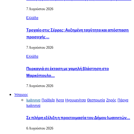
7 Αυγούστου 2026
Eλλάδα
Τροχαίο στις Σέρρες: Αυξημένη ταχύτητα και απόσπαση
προσοχής…
7 Αυγούστου 2026
Eλλάδα
Πυρκαγιά σε έκταση με χαμηλή βλάστηση στο
Μαρκόπουλο…
7 Αυγούστου 2026
Ήπειρος
Ιωάννινα
Πρέβεζα
Άρτα
Ηγουμενίτσα
Θεσπρωτία
Ζηρός
Πάργα
Ιωάννινα
Σε πλήρη εξέλιξη η προετοιμασία του Δήμου Ιωαννιτών…
6 Αυγούστου 2026