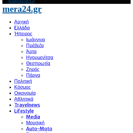
by
RadioHost.Gr
mera24.gr
Αρχική
Eλλάδα
Ήπειρος
Ιωάννινα
Πρέβεζα
Άρτα
Ηγουμενίτσα
Θεσπρωτία
Ζηρός
Πάργα
Πολιτική
Κόσμος
Οικονομία
Αθλητικά
Travelnews
Lifestyle
Media
Μουσική
Auto-Moto