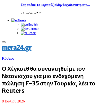
Σας αρέσει το καρπούζι; Μην ξεχνάτε να τρώτε…
7 Αυγούστου 2026
Greek
English
German
Greek
Primary
mera24.gr
Menu
Κόσμος
Ο Χέγκσεθ θα συναντηθεί με τον
Νετανιάχου για μια ενδεχόμενη
πώληση F-35 στην Τουρκία, λέει το
Reuters
8 Ιουλίου 2026