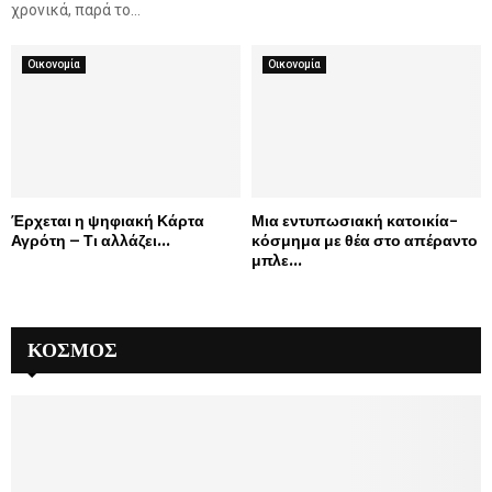
ς
χρονικά, παρά το...
τ
ο
Οικονομία
Οικονομία
υ
Ο
λ
ύ
μ
π
ο
Έρχεται η ψηφιακή Κάρτα
Μια εντυπωσιακή κατοικία-
υ
Αγρότη – Τι αλλάζει...
κόσμημα με θέα στο απέραντο
μπλε...
ΚΌΣΜΟΣ