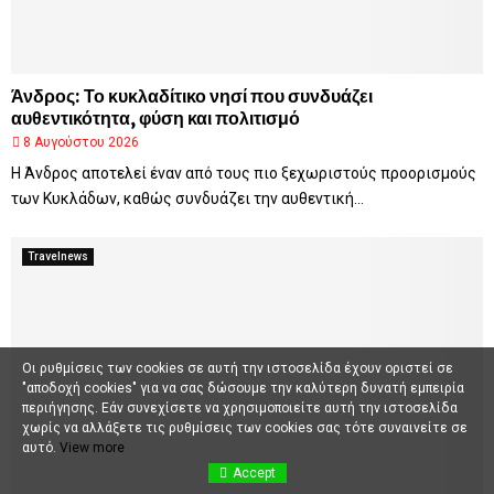
Άνδρος: Το κυκλαδίτικο νησί που συνδυάζει
αυθεντικότητα, φύση και πολιτισμό
8 Αυγούστου 2026
Η Άνδρος αποτελεί έναν από τους πιο ξεχωριστούς προορισμούς
των Κυκλάδων, καθώς συνδυάζει την αυθεντική...
Travelnews
Οι ρυθμίσεις των cookies σε αυτή την ιστοσελίδα έχουν οριστεί σε
"αποδοχή cookies" για να σας δώσουμε την καλύτερη δυνατή εμπειρία
περιήγησης. Εάν συνεχίσετε να χρησιμοποιείτε αυτή την ιστοσελίδα
χωρίς να αλλάξετε τις ρυθμίσεις των cookies σας τότε συναινείτε σε
αυτό.
View more
Accept