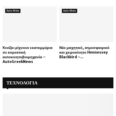
Auto-Moto
Auto-Moto
Κινέζοι ρίχνουν εκατομμύρια
Νέο μαχητικό, ατμοσφαιρικό
σε κορεατική
και χειροκίνητο Hennessey
αυτοκινητοβιομηχανία –
Blackbird –...
AutoGreekNews
ΤΕΧΝΟΛΟΓΙΑ