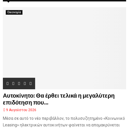
α
η
ί
ν
σ
σ
Οικονομία
Μ
η
τ
έ
τ
λ
η
β
ς
ι
ψ
M
λ
η
λ
ό
τ
ε
ρ
η
ς
Αυτοκίνητο: Θα έρθει τελικά η μεγαλύτερη
κ
ο
επιδότηση που...
ρ
9 Αυγούστου 2026
υ
Μέσα σε αυτό το νέο περιβάλλον, το πολυσυζητημένο «Κοινωνικό
φ
ή
Leasing» ηλεκτρικών αυτοκινήτων φαίνεται να απομακρύνεται