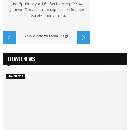
Ζώδια
από το
zodia123.gr
TRAVELNEWS
Travelnews