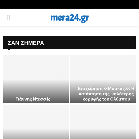
mera24.gr
PRIMARY
MENU
ΣΑΝ ΣΉΜΕΡΑ
Επιχείρηση «Μύτικας»: Η
κατάκτηση της ψηλότερης
Γιάννης Ντεσσές
κορυφής του Ολύμπου
Ε
π
ι
χ
ε
ί