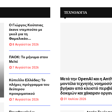
ΤΕΧΝΟΛΟΓΙΑ
Ο Γιώργος Κούτσιας
έκανε ντεμπούτο με
γκολ για τη
Φαμαλικάο...
8 Αυγούστου 2026
ΠΑΟΚ: Το μήνυμα στον
Μεϊτέ
7 Αυγούστου 2026
Μετά την OpenAI και η Anth
Κύπελλο Ελλάδας: Το
μοντέλα τεχνητής νοημοσύ
πλήρες πρόγραμμα του
βγήκαν από κλειστό περιβ
δεύτερου
δοκιμών και χάκαραν οργα
προκριματικού
31 Ιουλίου 2026
7 Αυγούστου 2026
Παναθηναϊκός: