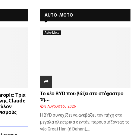
AUTO-MOTO
Auto-Moto
Το νέο BYD που βάζει στο στόχαστρο
ropic: Τρία
τη...
νης Claude
άλλον
8 Αυγούστου 2026
νισμούς
Η BYD συνεχίζει να ανεβάζει τον πήχη στα
μεγάλα ηλεκτρικά σεντάν, παρουσιάζοντας το
νέο Great Han (ή Dahan),...