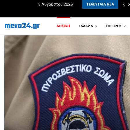
Ο ΟΜΟΡΦΟ❞ – Greek Nights
8 Αυγούστου 2026
ΤΕΛΕΥΤΑΊΑ ΝΈΑ
mera24.gr
ΑΡΧΙΚΉ
EΛΛΆΔΑ
ΉΠΕΙΡΟΣ