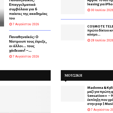
Apple: Το νέο 
leasing για iPho
Επαγγελματικά
συμβόλαια για 6
30 Ιουλίου 202
παίκτες της ακαδημίας
του
7 Αυγούστου 2026
COSMOTE TELE
πρώτο δίκτυο κι
κόσμο...
Παναθηναϊκός: Ο
28 Ιουλίου 202
Νίστρουπ τους έτρεξε,
οι άλλοι… τους
χάιδευαν! –...
7 Αυγούστου 2026
ΜΟΥΣΙΚΗ
Madonna & Kyl
μαζί για πρώτη 
Sensation» – Η
έκπληξη που γρά
στην pop | Mus
7 Αυγούστου 2