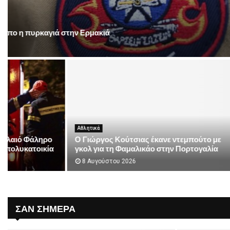
Κόσμος
Μαύρη Θάλασσα: Η πιο επικίνδυνη θαλάσσια ζώνη για την π
8 Αυγούστου 2026
Κόσμος
Eλλάδα
CNN: Ο κορυφαίος στρατηγός του Τραμπ
Αττικοβοιωτ
ψάχνει διέξοδο από τον πόλεμο στο Ιράν
ισούται η εν
– «Περιορισμένες...
55% της...
8 Αυγούστου 2026
8 Αυγούστου
ΣΑΝ ΣΉΜΕΡΑ