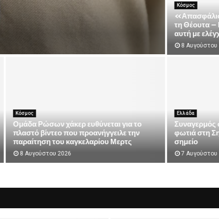
αγκόσμια εμπορική ναυτιλία – Πλοία βρίσκονται...
ία: Με 6 βόμβες Χιροσίμα
Αθλητικά
έργεια από τη φωτιά – Το
Τηλεοπτικές μεταδόσεις: Πού 
ΑΕΚ, ΠΑΟΚ και Ίντερ
 2026
8 Αυγούστου 2026