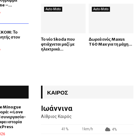
πρόγραμμα
ne –...
Auto-Moto
Auto-Moto
6
KOM: Το
νητής στον
Το νέο Skoda που
Δωρεά ενός Maxus
φτιάχνεται μαζί με
T60 Max για τη μάχη...
ηλεκτρικά...
6
ΚΑΙΡΌΣ
Ιωάννινα
ie Minogue
φορά: «Love
Αίθριος Καιρός
 συνεργασία-
φει ιστορία
icPress
41%
1km/h
4%
026