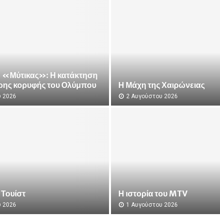
 «Μύτικας»: Η κατάκτηση
ρης κορυφής του Ολύμπου
Η Μάχη της Χαιρώνειας
 2026
2 Αυγούστου 2026
Η
Μ
ά
χ
η
τ
η
ς
 Τουίστ
Χ
Η ιστορία του MTV
α
 2026
1 Αυγούστου 2026
ι
Η