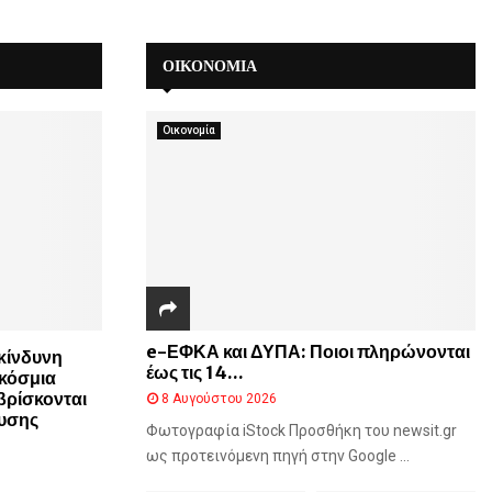
έ
ρ
ΟΙΚΟΝΟΜΙΑ
μ
α
ν
Οικονομία
Μ
έ
λ
β
ι
λ
e-ΕΦΚΑ και ΔΥΠΑ: Ποιοι πληρώνονται
κίνδυνη
έως τις 14...
γκόσμια
βρίσκονται
8 Αυγούστου 2026
ουσης
Φωτογραφία iStock Προσθήκη του newsit.gr
ως προτεινόμενη πηγή στην Google ...