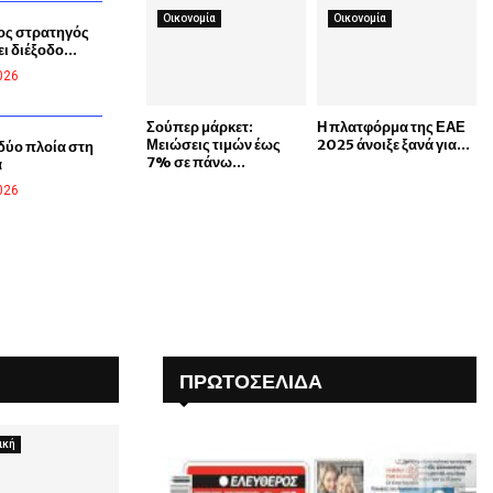
Οικονομία
Οικονομία
ος στρατηγός
 διέξοδο...
026
Σούπερ μάρκετ:
Η πλατφόρμα της ΕΑΕ
Μειώσεις τιμών έως
2025 άνοιξε ξανά για...
δύο πλοία στη
7% σε πάνω...
α
026
ΠΡΩΤΟΣΈΛΙΔΑ
ική