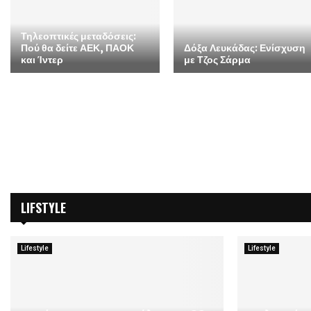
Τηλεοπτικές μεταδόσεις:
Πού θα δείτε ΑΕΚ, ΠΑΟΚ
Δόξα Λευκάδας: Ενίσχυση
και Ίντερ
με Τζος Σάρμα
LIFSTYLE
Lifestyle
Lifestyle