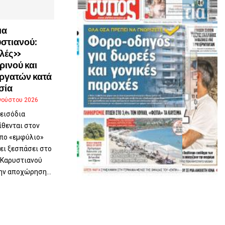
μα
στιανού:
λές»
ρινού και
ργατών κατά
σία
γούστου 2026
εισόδια
ίθενται στον
υπο «εμφύλιο»
ει ξεσπάσει στο
 Καρυστιανού
ην αποχώρηση...