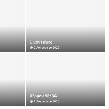
Σιμόν Πέρες
2 Αυγούστου 2026
Σ
ι
μ
ό
ν
Π
έ
ρ
ε
Χέρμαν Μέλβιλ
ς
1 Αυγούστου 2026
Χ