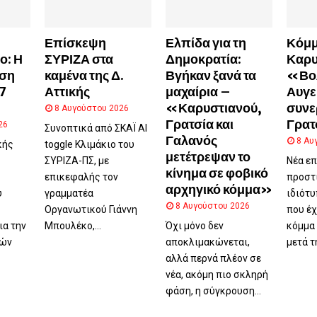
Επίσκεψη
Ελπίδα για τη
Κόμ
ο: Η
ΣΥΡΙΖΑ στα
Δημοκρατία:
Καρυ
ση
καμένα της Δ.
Βγήκαν ξανά τα
«Βο
7
Αττικής
μαχαίρια –
Αυγε
«Καρυστιανού,
συνε
8 Αυγούστου 2026
Γρατσία και
Γρατ
26
Συνοπτικά από ΣΚΑΪ AI
Γαλανός
8 Αυ
κής
toggle Κλιμάκιο του
μετέτρεψαν το
ΣΥΡΙΖΑ-ΠΣ, με
Νέα επ
κίνημα σε φοβικό
επικεφαλής τον
προστ
αρχηγικό κόμμα»
υ
γραμματέα
ιδιότ
8 Αυγούστου 2026
Οργανωτικού Γιάννη
που έχ
ια την
Μπουλέκο,...
Όχι μόνο δεν
κόμμα
ιών
αποκλιμακώνεται,
μετά τ
αλλά περνά πλέον σε
νέα, ακόμη πιο σκληρή
φάση, η σύγκρουση...