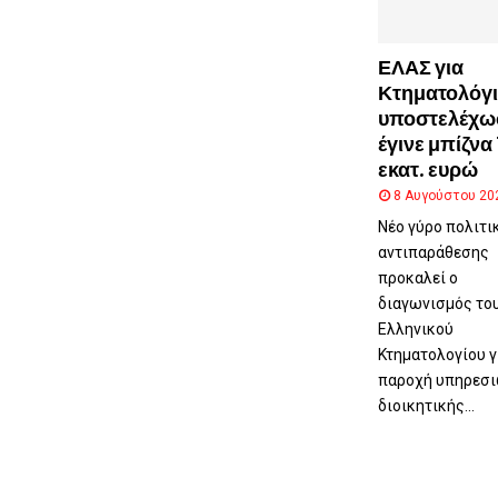
ύ
μ
π
ΕΛΑΣ για
ο
Κτηματολόγι
υ
υποστελέχω
έγινε μπίζνα 
εκατ. ευρώ
8 Αυγούστου 20
Νέο γύρο πολιτι
αντιπαράθεσης
προκαλεί ο
διαγωνισμός το
Ελληνικού
Κτηματολογίου γ
παροχή υπηρεσ
διοικητικής...