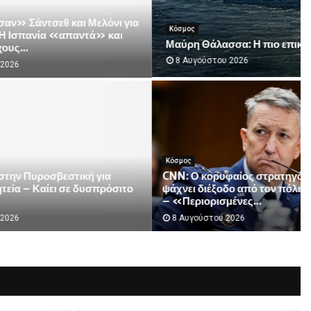
Αθλητικά
Αθλητικές με φιλικά ΑΕΚ – Athens
Kallithea και Γιουβέντους – Ίντερ
8 Αυγούστου 2026
Κόσμος
θα δείτε
Η Ρωσία έπληξε δύο πλοία στη Μαύρη
Θάλασσα
8 Αυγούστου 2026