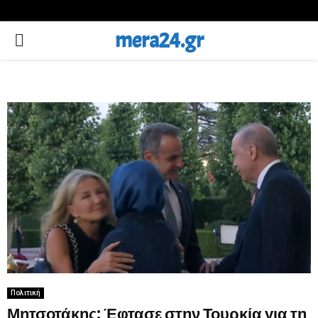
mera24.gr
PRIMARY
MENU
Πολιτική
Μητσοτάκης: Έφτασε στην Τουρκία για τη