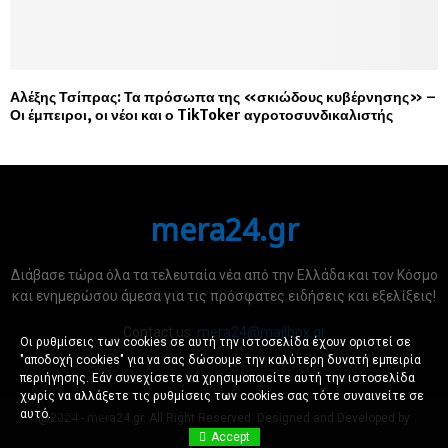
Αλέξης Τσίπρας: Τα πρόσωπα της «σκιώδους κυβέρνησης» –
Οι έμπειροι, οι νέοι και ο TikToker αγροτοσυνδικαλιστής
mera24.gr
Διάβασε τώρα όλα τα τελευταία νέα από την Ελλάδα και τον Κόσμο
και ενημερώσου άμεσα για τις πρόσφατες ειδήσεις και εξελίξεις!
Contact us:
mera24@mailbox.gr
Οι ρυθμίσεις των cookies σε αυτή την ιστοσελίδα έχουν οριστεί σε
"αποδοχή cookies" για να σας δώσουμε την καλύτερη δυνατή εμπειρία
περιήγησης. Εάν συνεχίσετε να χρησιμοποιείτε αυτή την ιστοσελίδα
χωρίς να αλλάξετε τις ρυθμίσεις των cookies σας τότε συναινείτε σε
αυτό.
View more
@2024 - mera24.gr. All Right Reserved. Designed and Developed by
RadioHost.Gr
Accept