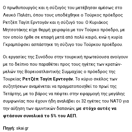
Ο πρωθυπουργός και η σύζυγός του μετέβησαν αμέσως στο
Λευκό Παλάτι, όπου τους υποδέχθηκε ο Τούρκος πρόεδρος
Ρετζέπ Ταγίπ Ερντογάν και η σύζυγό του. Ο Κυριάκος
Μητσοτάκης είχε θερμή χειραψία με τον Τούρκο πρόεδρο, με
τον οποίο ήρθε σε επαφή μετά από πολύ καιρό, ενώ η κυρία
Γκραμπόφσκι ασπάστηκε τη σύζυγο του Τούρκου προέδρου.
Οι εργασίες της Συνόδου στην τουρκική πρωτεύουσα ανοίγουν
με το δείπνο που παραθέτει προς τους ηγέτες των κρατών-
μελών της Βορειοατλαντικής Συμμαχίας ο πρόεδρος της
Τουρκίας
Ρετζέπ Ταγίπ Ερντογάν.
Το κύριο σκέλος των
συζητήσεων αναμένεται να πραγματοποιηθεί το πρωί της
Τετάρτης, με το βάρος να πέφτει στην εφαρμογή της μεγάλης
συμφωνίας που έχουν ήδη αναλάβει οι 32 ηγέτες του ΝΑΤΟ για
την αύξηση των αμυντικών δαπανών,
με στόχο αυτές να
φτάσουν συνολικά το 5% του ΑΕΠ.
Πηγή:
skai.gr