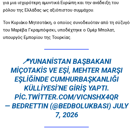
για μια ισχυρότερη αμυντικά Ευρώπη και την ανάδειξη του
ρόλου της Ελλάδας ως αξιόπιστου συμμάχου.
Τον Κυριάκο Μητσοτάκη, ο οποίος συνοδευόταν από τη σύζυγό
του Μαρέβα Γκραμπόφσκι, υποδέχτηκε ο Ομέρ Μπολατ,
υπουργός Εμπορίου της Τουρκίας.
📍YUNANISTAN BAŞBAKANI
MIÇOTAKIS VE EŞI, MEHTER MARŞI
EŞLIĞINDE CUMHURBAŞKANLIĞI
KÜLLIYESI’NE GIRIŞ YAPTI.
PIC.TWITTER.COM/VICNSHX4QR
— BEDRETTIN (@BEDBOLUKBASI) JULY
7, 2026