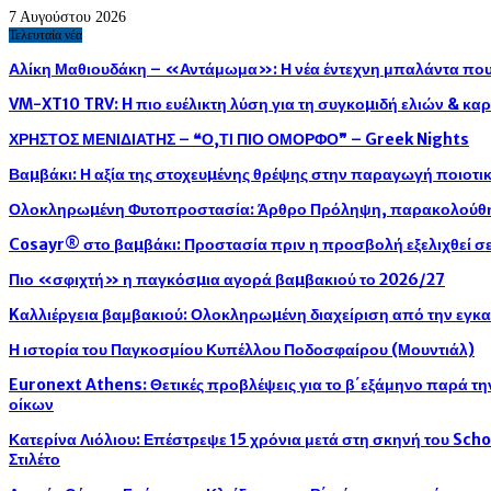
7 Αυγούστου 2026
Τελευταία νέα
Αλίκη Μαθιουδάκη – «Αντάμωμα»: Η νέα έντεχνη μπαλάντα που 
VM-XT10 TRV: H πιο ευέλικτη λύση για τη συγκοµιδή ελιών & κ
ΧΡΗΣΤΟΣ ΜΕΝΙΔΙΑΤΗΣ – ❝Ο,ΤΙ ΠΙΟ ΟΜΟΡΦΟ❞ – Greek Nights
Βαµβάκι: Η αξία της στοχευµένης θρέψης στην παραγωγή ποιοτ
Ολοκληρωµένη Φυτοπροστασία: Άρθρο Πρόληψη, παρακολούθησ
Cosayr® στο βαµβάκι: Προστασία πριν η προσβολή εξελιχθεί σε
Πιο «σφιχτή» η παγκόσµια αγορά βαµβακιού το 2026/27
Kαλλιέργεια βαμβακιού: Ολοκληρωµένη διαχείριση από την εγκ
Η ιστορία του Παγκοσμίου Κυπέλλου Ποδοσφαίρου (Μουντιάλ)
Euronext Athens: Θετικές προβλέψεις για το β΄εξάμηνο παρά τ
οίκων
Κατερίνα Λιόλιου: Επέστρεψε 15 χρόνια μετά στη σκηνή του Sch
Στιλέτο