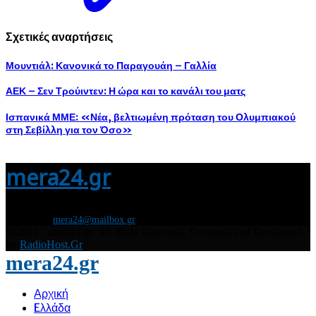
Σχετικές αναρτήσεις
Μουντιάλ: Κανονικά το Παραγουάη – Γαλλία
ΑΕΚ – Σεν Τρούιντεν: Η ώρα και το κανάλι του ματς
Ισπανικά ΜΜΕ: «Νέα, βελτιωμένη πρόταση του Ολυμπιακού
στη Σεβίλλη για τον Όσο»
mera24.gr
Διάβασε τώρα όλα τα τελευταία νέα από την Ελλάδα και τον Κόσμο και
ενημερώσου άμεσα για τις πρόσφατες ειδήσεις και εξελίξεις!
Contact us:
mera24@mailbox.gr
@2024 - mera24.gr. All Right Reserved. Designed and Developed
by
RadioHost.Gr
mera24.gr
Αρχική
Eλλάδα