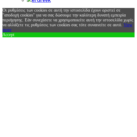
Greek
Οι ρυθμίσεις των cookies σε αυτή την ιστοσελίδα έχουν οριστεί σε
"αποδοχή cookies" για να σας δώσουμε την καλύτερη δυνατή εμπειρία
περιήγησης. Εάν συνεχίσετε να χρησιμοποιείτε αυτή την ιστοσελίδα χωρίς
να αλλάξετε τις ρυθμίσεις των cookies σας τότε συναινείτε σε αυτό.
View
more
Accept