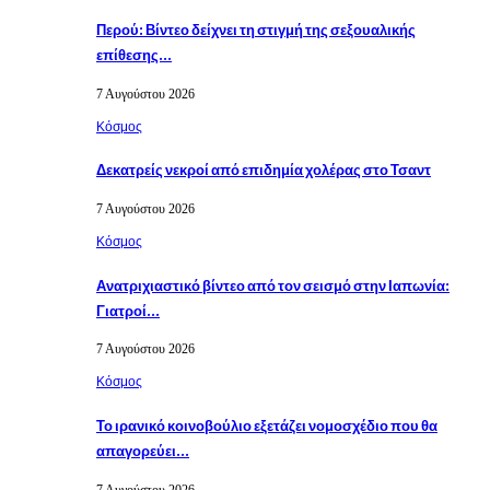
Περού: Βίντεο δείχνει τη στιγμή της σεξουαλικής
επίθεσης…
7 Αυγούστου 2026
Κόσμος
Δεκατρείς νεκροί από επιδημία χολέρας στο Τσαντ
7 Αυγούστου 2026
Κόσμος
Ανατριχιαστικό βίντεο από τον σεισμό στην Ιαπωνία:
Γιατροί…
7 Αυγούστου 2026
Κόσμος
Το ιρανικό κοινοβούλιο εξετάζει νομοσχέδιο που θα
απαγορεύει…
7 Αυγούστου 2026