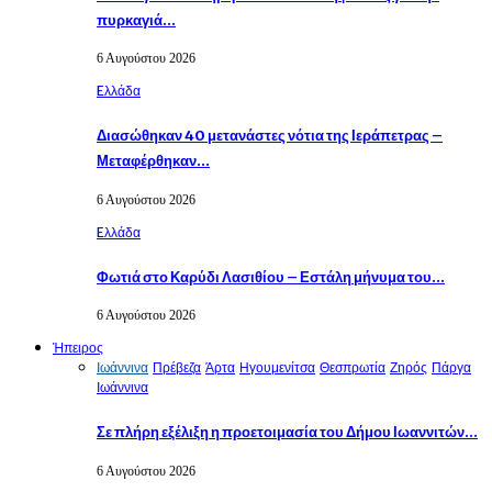
πυρκαγιά…
6 Αυγούστου 2026
Eλλάδα
Διασώθηκαν 40 μετανάστες νότια της Ιεράπετρας –
Μεταφέρθηκαν…
6 Αυγούστου 2026
Eλλάδα
Φωτιά στο Καρύδι Λασιθίου – Εστάλη μήνυμα του…
6 Αυγούστου 2026
Ήπειρος
Ιωάννινα
Πρέβεζα
Άρτα
Ηγουμενίτσα
Θεσπρωτία
Ζηρός
Πάργα
Ιωάννινα
Σε πλήρη εξέλιξη η προετοιμασία του Δήμου Ιωαννιτών…
6 Αυγούστου 2026