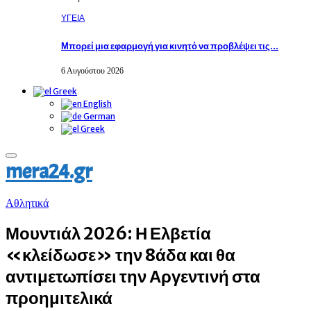
ΥΓΕΙΑ
Μπορεί μια εφαρμογή για κινητό να προβλέψει τις…
6 Αυγούστου 2026
Greek
English
German
Greek
Primary
mera24.gr
Menu
Αθλητικά
Μουντιάλ 2026: Η Ελβετία
«κλείδωσε» την 8άδα και θα
αντιμετωπίσει την Αργεντινή στα
προημιτελικά