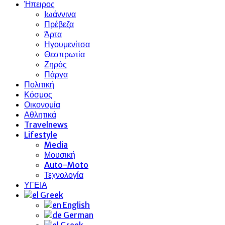
Ήπειρος
Ιωάννινα
Πρέβεζα
Άρτα
Ηγουμενίτσα
Θεσπρωτία
Ζηρός
Πάργα
Πολιτική
Κόσμος
Οικονομία
Αθλητικά
Travelnews
Lifestyle
Media
Μουσική
Auto-Moto
Τεχνολογία
ΥΓΕΙΑ
Greek
English
German