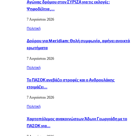
Αγώνας δρόμου στον ΣΥΡΙΖΑ για τις εκλογές:
Ψηφοδέλτια,…
7 Αυγούστου 2026
Πολιτική
Δούρου για Meridiam: Θολή συμφωνία, αφήνει ανοικτά
ερωτήματα
7 Αυγούστου 2026
Πολιτική
Το ΠΑΣΟΚ ανεβάζει στροφές και ο Ανδρουλάκης
ετοιμάζει…
7 Αυγούστου 2026
Πολιτική
Χαρτοπόλεμος ανακοινώσεων Άδωνι Γεωργιάδη με το
ΠΑΣΟΚ για…