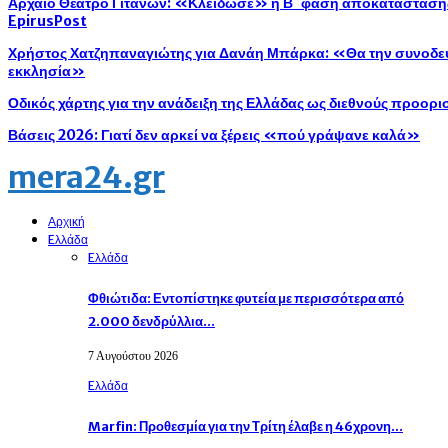
Αρχαίο Θέατρο Γιτάνων: «Κλείδωσε» η Β΄ φάση αποκατάστασης 
EpirusPost
Χρήστος Χατζηπαναγιώτης για Δανάη Μπάρκα: «Θα την συνοδεύ
εκκλησία»
Οδικός χάρτης για την ανάδειξη της Ελλάδας ως διεθνούς προορ
Βάσεις 2026: Γιατί δεν αρκεί να ξέρεις «πού γράψανε καλά»
mera24.gr
Αρχική
Eλλάδα
Eλλάδα
Φθιώτιδα: Εντοπίστηκε φυτεία με περισσότερα από
2.000 δενδρύλλια…
7 Αυγούστου 2026
Eλλάδα
Marfin: Προθεσμία για την Τρίτη έλαβε η 46χρονη…