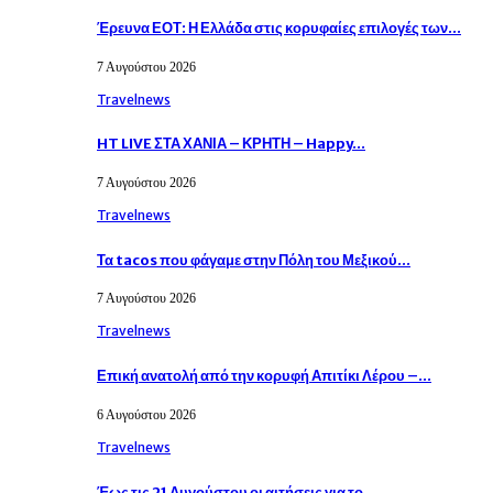
Έρευνα ΕΟΤ: Η Ελλάδα στις κορυφαίες επιλογές των…
7 Αυγούστου 2026
Travelnews
HT LIVE ΣΤΑ ΧΑΝΙΑ – ΚΡΗΤΗ – Happy…
7 Αυγούστου 2026
Travelnews
Τα tacos που φάγαμε στην Πόλη του Μεξικού…
7 Αυγούστου 2026
Travelnews
Επική ανατολή από την κορυφή Απιτίκι Λέρου –…
6 Αυγούστου 2026
Travelnews
Έως τις 21 Αυγούστου οι αιτήσεις για το…