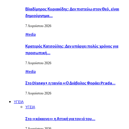
Βλαδίμηρος Κυριακίδης: Δεν πιστεύω στον Θεό, είναι
δημιούργημα…
7 Αυγούστου 2026
Media
Κρατερός Κατσούλης: Δεν υπάρχει πολύς χρόνος για
προσωπική…
7 Αυγούστου 2026
Media
Στο Disney+ η ταινία «Ο Διάβολος Φοράει Prada…
7 Αυγούστου 2026
ΥΓΕΙΑ
ΥΓΕΙΑ
Στο «κόκκινο» η Αττική για τον ιό του…
7 Αυγούστου 2026