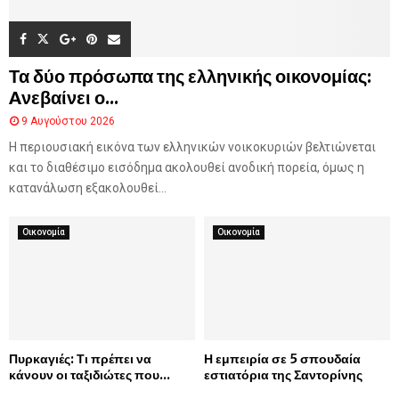
ρ
η
ς
Τα δύο πρόσωπα της ελληνικής οικονομίας:
κ
ο
Aνεβαίνει ο...
ρ
9 Αυγούστου 2026
υ
Η περιουσιακή εικόνα των ελληνικών νοικοκυριών βελτιώνεται
φ
ή
και το διαθέσιμο εισόδημα ακολουθεί ανοδική πορεία, όμως η
ς
κατανάλωση εξακολουθεί...
τ
ο
Οικονομία
Οικονομία
υ
Ο
λ
ύ
μ
π
ο
Πυρκαγιές: Τι πρέπει να
Η εμπειρία σε 5 σπουδαία
υ
κάνουν οι ταξιδιώτες που...
εστιατόρια της Σαντορίνης