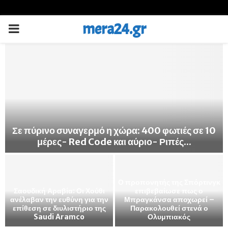
mera24.gr
PRIMARY
MENU
Πυροσβεστική: Πολύ υψηλός κίνδυνος σήμερα
(9/08) σε Αττική και άλλες 15 περιοχές της χώρας
κ
Οι Φρουροί της Επανάστασης
λένε ότι το άνοιγμα του
Μέσι: Ο Ντε Πολ σκόραρε και
Ορμούζ δεν σχετίζεται με τις
του αφιέρωσε το γκολ
διαπραγματεύσεις...