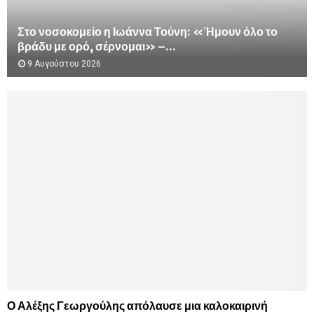
Στο νοσοκομείο η Ιωάννα Τούνη: «Ήμουν όλο το
βράδυ με ορό, σέρνομαι» –...
9 Αυγούστου 2026
Ο Αλέξης Γεωργούλης απόλαυσε μια καλοκαιρινή