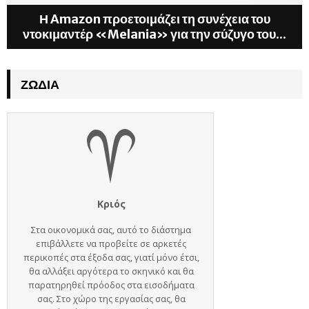
Η Amazon προετοιμάζει τη συνέχεια του
ντοκιμαντέρ «Melania» για την σύζυγο του...
ΖΏΔΙΑ