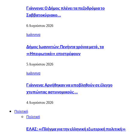
Γιάννενα: Ο Δήμος πλένει τα πεζοδρόμια το
Σαββατοκύριακο…
6 Αυγούστου 2026
Ιωάννινα
Δήμος Ιωαννιτών: Πενήντα χρόνια μετά, τα
«Ηπειρωτικά» επιστρέφουν
5 Αυγούστου 2026
Ιωάννινα
Γιάννενα: Αρνήθηκαν να υποβληθούν σε έλεγχο
χτυπώντας αστυνομικούς…
4 Αυγούστου 2026
Πολιτική
Πολιτική
ΕΛΑΣ: «Πλήγμα για την ελληνική εξωτερική πολιτική»