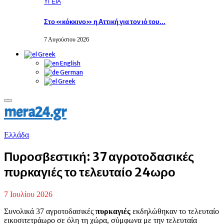
ΥΓΕΙΑ
Στο «κόκκινο» η Αττική για τον ιό του…
7 Αυγούστου 2026
Greek
English
German
Greek
Primary
mera24.gr
Menu
Eλλάδα
Πυροσβεστική: 37 αγροτοδασικές
πυρκαγιές το τελευταίο 24ωρο
7 Ιουλίου 2026
Συνολικά 37 αγροτοδασικές
πυρκαγιές
εκδηλώθηκαν το τελευταίο
εικοσιτετράωρο σε όλη τη χώρα, σύμφωνα με την τελευταία