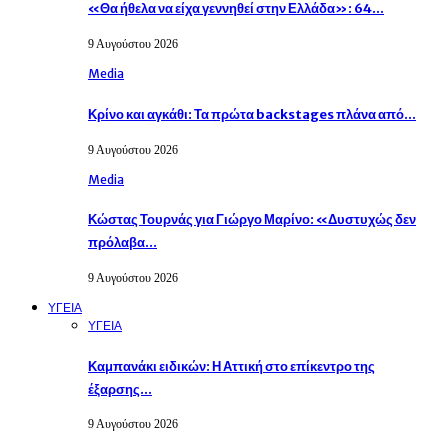
«Θα ήθελα να είχα γεννηθεί στην Ελλάδα»: 64…
9 Αυγούστου 2026
Media
Κρίνο και αγκάθι: Τα πρώτα backstages πλάνα από…
9 Αυγούστου 2026
Media
Κώστας Τουρνάς για Γιώργο Μαρίνο: «Δυστυχώς δεν
πρόλαβα…
9 Αυγούστου 2026
ΥΓΕΙΑ
ΥΓΕΙΑ
Καμπανάκι ειδικών: Η Αττική στο επίκεντρο της
έξαρσης…
9 Αυγούστου 2026