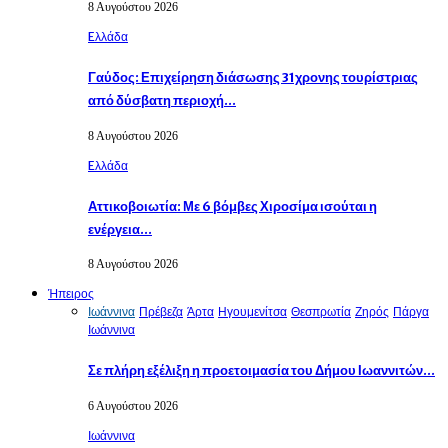
8 Αυγούστου 2026
Eλλάδα
Γαύδος: Επιχείρηση διάσωσης 31χρονης τουρίστριας
από δύσβατη περιοχή…
8 Αυγούστου 2026
Eλλάδα
Αττικοβοιωτία: Με 6 βόμβες Χιροσίμα ισούται η
ενέργεια…
8 Αυγούστου 2026
Ήπειρος
Ιωάννινα
Πρέβεζα
Άρτα
Ηγουμενίτσα
Θεσπρωτία
Ζηρός
Πάργα
Ιωάννινα
Σε πλήρη εξέλιξη η προετοιμασία του Δήμου Ιωαννιτών…
6 Αυγούστου 2026
Ιωάννινα