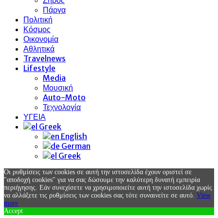
Πάργα
Πολιτική
Κόσμος
Οικονομία
Αθλητικά
Travelnews
Lifestyle
Media
Μουσική
Auto-Moto
Τεχνολογία
ΥΓΕΙΑ
Greek
English
German
Greek
Οι ρυθμίσεις των cookies σε αυτή την ιστοσελίδα έχουν οριστεί σε
"αποδοχή cookies" για να σας δώσουμε την καλύτερη δυνατή εμπειρία
περιήγησης. Εάν συνεχίσετε να χρησιμοποιείτε αυτή την ιστοσελίδα χωρίς
να αλλάξετε τις ρυθμίσεις των cookies σας τότε συναινείτε σε αυτό.
View
more
Accept