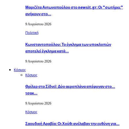
Μαριζέτα Αντωνοπούλου στο newsit.gr: Οι “σωτήρες”
ανήκουν στο…
9 Αυγούστου 2026
Πολιτική
Κωνσταντοπούλου: Το έγκλημα των υποκλοπών
αποτελεί έγκλημα κατά…
9 Αυγούστου 2026
Κόσμος
Κόσμος
Θρίλερ στο Σίδνεϊ: Δύο αεροπλάνα απέφυγαν στο…
τσακ…
9 Αυγούστου 2026
Κόσμος
Σαουδική Αραβία: Οι Χούθι ανέλαβαν την ευθύνη για…