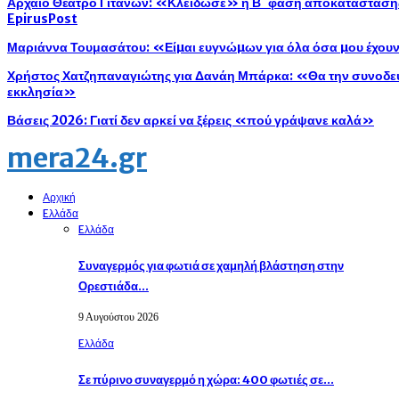
Αρχαίο Θέατρο Γιτάνων: «Κλείδωσε» η Β΄ φάση αποκατάστασης 
EpirusPost
Μαριάννα Τουμασάτου: «Είµαι ευγνώµων για όλα όσα µου έχου
Χρήστος Χατζηπαναγιώτης για Δανάη Μπάρκα: «Θα την συνοδεύ
εκκλησία»
Βάσεις 2026: Γιατί δεν αρκεί να ξέρεις «πού γράψανε καλά»
mera24.gr
Αρχική
Eλλάδα
Eλλάδα
Συναγερμός για φωτιά σε χαμηλή βλάστηση στην
Ορεστιάδα…
9 Αυγούστου 2026
Eλλάδα
Σε πύρινο συναγερμό η χώρα: 400 φωτιές σε…