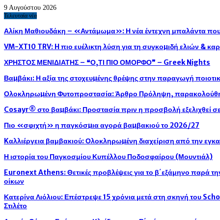
9 Αυγούστου 2026
Τελευταία νέα
Αλίκη Μαθιουδάκη – «Αντάμωμα»: Η νέα έντεχνη μπαλάντα που 
VM-XT10 TRV: H πιο ευέλικτη λύση για τη συγκοµιδή ελιών & κ
ΧΡΗΣΤΟΣ ΜΕΝΙΔΙΑΤΗΣ – ❝Ο,ΤΙ ΠΙΟ ΟΜΟΡΦΟ❞ – Greek Nights
Βαµβάκι: Η αξία της στοχευµένης θρέψης στην παραγωγή ποιοτ
Ολοκληρωµένη Φυτοπροστασία: Άρθρο Πρόληψη, παρακολούθησ
Cosayr® στο βαµβάκι: Προστασία πριν η προσβολή εξελιχθεί σε
Πιο «σφιχτή» η παγκόσµια αγορά βαµβακιού το 2026/27
Kαλλιέργεια βαμβακιού: Ολοκληρωµένη διαχείριση από την εγκ
Η ιστορία του Παγκοσμίου Κυπέλλου Ποδοσφαίρου (Μουντιάλ)
Euronext Athens: Θετικές προβλέψεις για το β΄εξάμηνο παρά τ
οίκων
Κατερίνα Λιόλιου: Επέστρεψε 15 χρόνια μετά στη σκηνή του Sch
Στιλέτο