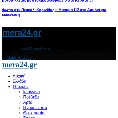
μοτοσικλέτας με σχολικό λεωφορείο στο Κερατσίνι
Φωτιά στo Πευκάλι Κορινθίας – Μήνυμα 112 στο Αμμόνι για
εκκένωση
mera24.gr
Διάβασε τώρα όλα τα τελευταία νέα από την Ελλάδα και τον Κόσμο και
ενημερώσου άμεσα για τις πρόσφατες ειδήσεις και εξελίξεις!
Contact us:
mera24@mailbox.gr
@2024 - mera24.gr. All Right Reserved. Designed and Developed
by
RadioHost.Gr
mera24.gr
Αρχική
Eλλάδα
Ήπειρος
Ιωάννινα
Πρέβεζα
Άρτα
Ηγουμενίτσα
Θεσπρωτία
Ζηρός