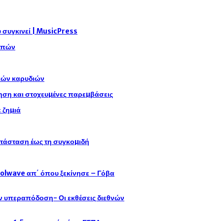
συγκινεί | MusicPress
αρπών
ικών καρυδιών
η και στοχευµένες παρεµβάσεις
 ζηµιά
ατάσταση έως τη συγκοµιδή
oolwave απ΄ όπου ξεκίνησε – Γόβα
ην υπεραπόδοση- Οι εκθέσεις διεθνών