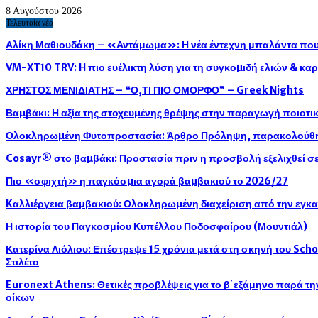
8 Αυγούστου 2026
Τελευταία νέα
Αλίκη Μαθιουδάκη – «Αντάμωμα»: Η νέα έντεχνη μπαλάντα που 
VM-XT10 TRV: H πιο ευέλικτη λύση για τη συγκοµιδή ελιών & κ
ΧΡΗΣΤΟΣ ΜΕΝΙΔΙΑΤΗΣ – ❝Ο,ΤΙ ΠΙΟ ΟΜΟΡΦΟ❞ – Greek Nights
Βαµβάκι: Η αξία της στοχευµένης θρέψης στην παραγωγή ποιοτ
Ολοκληρωµένη Φυτοπροστασία: Άρθρο Πρόληψη, παρακολούθησ
Cosayr® στο βαµβάκι: Προστασία πριν η προσβολή εξελιχθεί σε
Πιο «σφιχτή» η παγκόσµια αγορά βαµβακιού το 2026/27
Kαλλιέργεια βαμβακιού: Ολοκληρωµένη διαχείριση από την εγκ
Η ιστορία του Παγκοσμίου Κυπέλλου Ποδοσφαίρου (Μουντιάλ)
Κατερίνα Λιόλιου: Επέστρεψε 15 χρόνια μετά στη σκηνή του Sch
Στιλέτο
Euronext Athens: Θετικές προβλέψεις για το β΄εξάμηνο παρά τ
οίκων