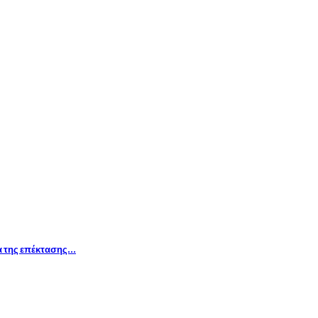
α της επέκτασης…