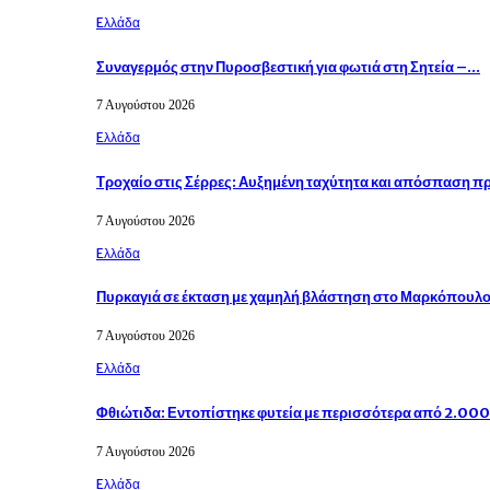
Eλλάδα
Συναγερμός στην Πυροσβεστική για φωτιά στη Σητεία –…
7 Αυγούστου 2026
Eλλάδα
Τροχαίο στις Σέρρες: Αυξημένη ταχύτητα και απόσπαση 
7 Αυγούστου 2026
Eλλάδα
Πυρκαγιά σε έκταση με χαμηλή βλάστηση στο Μαρκόπουλ
7 Αυγούστου 2026
Eλλάδα
Φθιώτιδα: Εντοπίστηκε φυτεία με περισσότερα από 2.00
7 Αυγούστου 2026
Eλλάδα