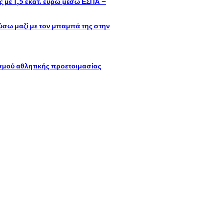
με 1,5 εκατ. ευρώ μέσω ΕΣΠΑ –
σω μαζί με τον μπαμπά της στην
ισμού αθλητικής προετοιμασίας