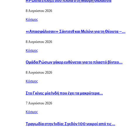
Η Ρωσία έπληξε δύο πλοία στη Μαύρη Θάλασσα
8 Αυγούστου 2026
Κόσμος
«Απασφάλισαν» Σάντσεθ και Μελόνι για τη Θέουτα –…
8 Αυγούστου 2026
Κόσμος
Ομάδα Ρώσων χάκερ ευθύνεται για το πλαστό βίντεο…
8 Αυγούστου 2026
Κόσμος
Στο Γκίνες μία Ινδή που έχει τα μακρύτερα…
7 Αυγούστου 2026
Κόσμος
Τραγωδία στην Ινδία: Σχεδόν 100 νεκροί από τις…