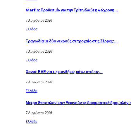
Marfin: Προθεσμία για την Τρίτη έλαβε η 46χρονη…
7 Αυγούστου 2026
Eλλάδα
Τραγωδία με δύο νεκρούς σε τροχαίο στις Σέρρες:…
7 Αυγούστου 2026
Eλλάδα
Χανιά: ΕΔΕ για τις συνθήκες κάτω από τις…
7 Αυγούστου 2026
Eλλάδα
Μετρό Θεσσαλονίκης: Ξεκινούν τα δοκιμαστικά δρομολόγι
7 Αυγούστου 2026
Eλλάδα