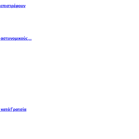
» επιστρέφουν
ς αστυνομικούς…
 κατά Γρατσία