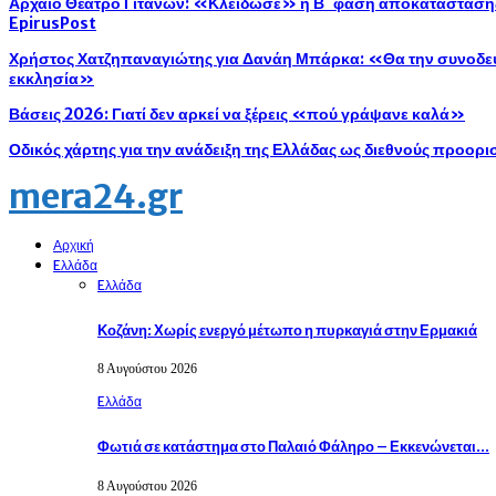
Αρχαίο Θέατρο Γιτάνων: «Κλείδωσε» η Β΄ φάση αποκατάστασης 
EpirusPost
Χρήστος Χατζηπαναγιώτης για Δανάη Μπάρκα: «Θα την συνοδεύ
εκκλησία»
Βάσεις 2026: Γιατί δεν αρκεί να ξέρεις «πού γράψανε καλά»
Οδικός χάρτης για την ανάδειξη της Ελλάδας ως διεθνούς προορ
mera24.gr
Αρχική
Eλλάδα
Eλλάδα
Κοζάνη: Χωρίς ενεργό μέτωπο η πυρκαγιά στην Ερμακιά
8 Αυγούστου 2026
Eλλάδα
Φωτιά σε κατάστημα στο Παλαιό Φάληρο – Εκκενώνεται…
8 Αυγούστου 2026