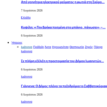
Από γεννήτρια ηλεκτρικού ρεύματος η φωτιά στη Σκύρο…
7 Αυγούστου 2026
Eλλάδα
Κυψέλη: «Την βρήκα πεσμένη στο μπάνιο, πάγωσα» –…
6 Αυγούστου 2026
Ήπειρος
Ιωάννινα
Πρέβεζα
Άρτα
Ηγουμενίτσα
Θεσπρωτία
Ζηρός
Πάργα
Ιωάννινα
Σε πλήρη εξέλιξη η προετοιμασία του Δήμου Ιωαννιτών…
6 Αυγούστου 2026
Ιωάννινα
Γιάννενα: Ο Δήμος πλένει τα πεζοδρόμια το Σαββατοκύρια
6 Αυγούστου 2026
Ιωάννινα