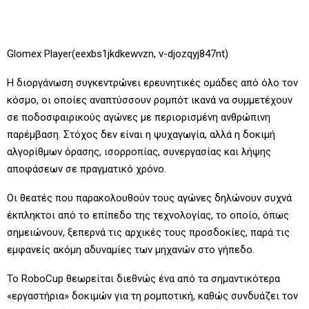
Glomex Player(eexbs1jkdkewvzn, v-djozqyj847nt)
Η διοργάνωση συγκεντρώνει ερευνητικές ομάδες από όλο τον
κόσμο, οι οποίες αναπτύσσουν ρομπότ ικανά να συμμετέχουν
σε ποδοσφαιρικούς αγώνες με περιορισμένη ανθρώπινη
παρέμβαση. Στόχος δεν είναι η ψυχαγωγία, αλλά η δοκιμή
αλγορίθμων όρασης, ισορροπίας, συνεργασίας και λήψης
αποφάσεων σε πραγματικό χρόνο.
Οι θεατές που παρακολουθούν τους αγώνες δηλώνουν συχνά
έκπληκτοι από το επίπεδο της τεχνολογίας, το οποίο, όπως
σημειώνουν, ξεπερνά τις αρχικές τους προσδοκίες, παρά τις
εμφανείς ακόμη αδυναμίες των μηχανών στο γήπεδο.
Το RoboCup θεωρείται διεθνώς ένα από τα σημαντικότερα
«εργαστήρια» δοκιμών για τη ρομποτική, καθώς συνδυάζει τον