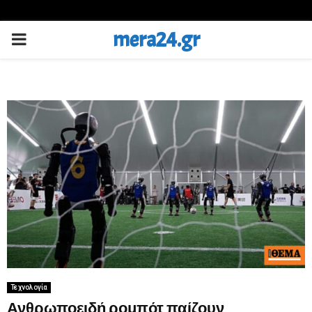
mera24.gr
PRIMARY
MENU
Τεχνολογία
Ανθρωποειδή ρομπότ παίζουν