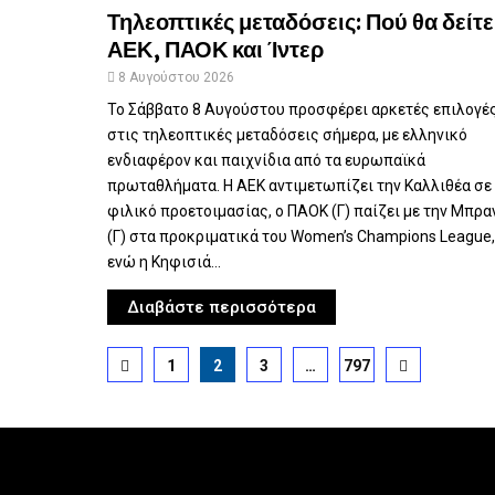
Τηλεοπτικές μεταδόσεις: Πού θα δείτε
ΑΕΚ, ΠΑΟΚ και Ίντερ
8 Αυγούστου 2026
Το Σάββατο 8 Αυγούστου προσφέρει αρκετές επιλογέ
στις τηλεοπτικές μεταδόσεις σήμερα, με ελληνικό
ενδιαφέρον και παιχνίδια από τα ευρωπαϊκά
πρωταθλήματα. Η ΑΕΚ αντιμετωπίζει την Καλλιθέα σε
φιλικό προετοιμασίας, ο ΠΑΟΚ (Γ) παίζει με την Μπρα
(Γ) στα προκριματικά του Women’s Champions League,
ενώ η Κηφισιά...
Διαβάστε περισσότερα
Σελιδοποίηση
1
2
3
…
797
άρθρων