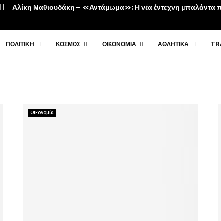
VM-XT10 TRV: H πιο ευέλικτη λύση για τη συγκοµιδή ελιών &
ΠΟΛΙΤΙΚΉ
ΚΌΣΜΟΣ
ΟΙΚΟΝΟΜΊΑ
ΑΘΛΗΤΙΚΆ
TR
Οικονομία