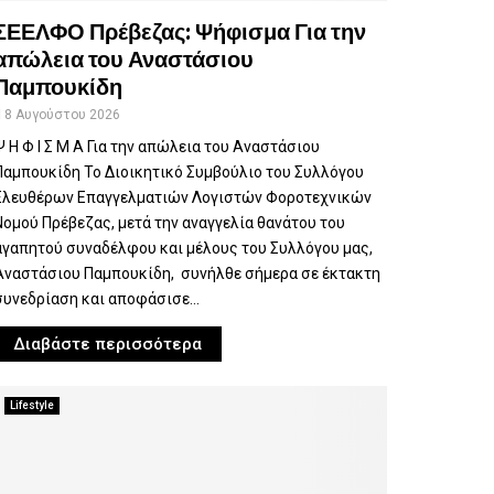
ΣΕΕΛΦΟ Πρέβεζας: Ψήφισμα Για την
απώλεια του Αναστάσιου
Παμπουκίδη
8 Αυγούστου 2026
Ψ Η Φ Ι Σ Μ Α Για την απώλεια του Αναστάσιου
Παμπουκίδη Το Διοικητικό Συμβούλιο του Συλλόγου
Ελευθέρων Επαγγελματιών Λογιστών Φοροτεχνικών
Νομού Πρέβεζας, μετά την αναγγελία θανάτου του
αγαπητού συναδέλφου και μέλους του Συλλόγου μας,
Αναστάσιου Παμπουκίδη, συνήλθε σήμερα σε έκτακτη
συνεδρίαση και αποφάσισε...
Διαβάστε περισσότερα
Lifestyle