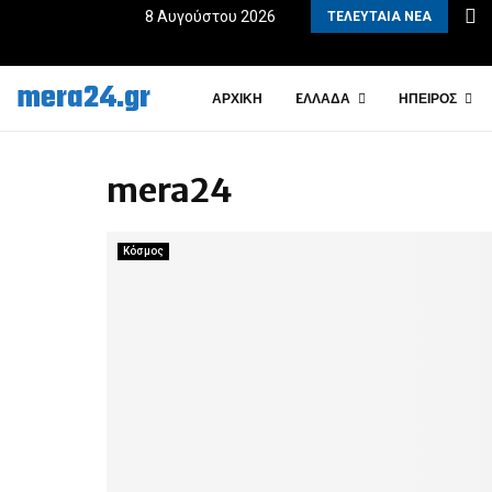
 Η νέα έντεχνη μπαλάντα που συγκινεί | MusicPress
8 Αυγούστου 2026
ΤΕΛΕΥΤΑΊΑ ΝΈΑ
mera24.gr
ΑΡΧΙΚΉ
EΛΛΆΔΑ
ΉΠΕΙΡΟΣ
mera24
Κόσμος