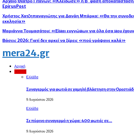
Αρχαίο Θέατρο Γιτάνων: «Κλείδωσε» η Β΄ φάση αποκατάστασης 
EpirusPost
Χρήστος Χατζηπαναγιώτης για Δανάη Μπάρκα: «Θα την συνοδεύ
εκκλησία»
Μαριάννα Τουμασάτου: «Είµαι ευγνώµων για όλα όσα µου έχου
Βάσεις 2026: Γιατί δεν αρκεί να ξέρεις «πού γράψανε καλά»
mera24.gr
Αρχική
Eλλάδα
Eλλάδα
Συναγερμός για φωτιά σε χαμηλή βλάστηση στην Ορεστιά
9 Αυγούστου 2026
Eλλάδα
Σε πύρινο συναγερμό η χώρα: 400 φωτιές σε…
9 Αυγούστου 2026