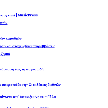
συγκινεί | MusicPress
αρπών
ικών καρυδιών
η και στοχευµένες παρεµβάσεις
 ζηµιά
ατάσταση έως τη συγκοµιδή
ην υπεραπόδοση- Οι εκθέσεις διεθνών
oolwave απ΄ όπου ξεκίνησε – Γόβα