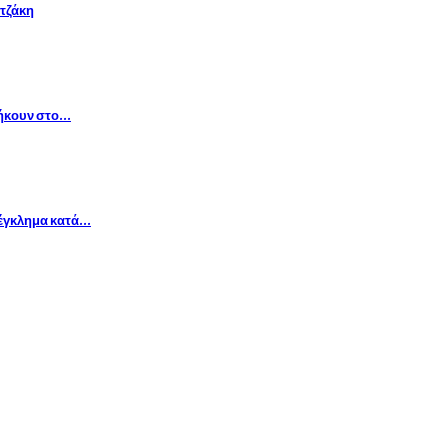
τζάκη
νήκουν στο…
έγκλημα κατά…