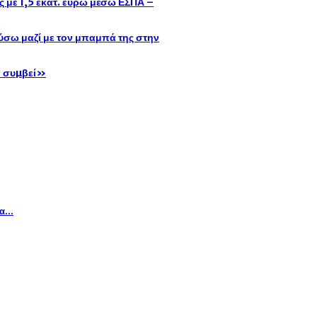
με 1,5 εκατ. ευρώ μέσω ΕΣΠΑ –
σω μαζί με τον μπαμπά της στην
ν συµβεί»
δα…