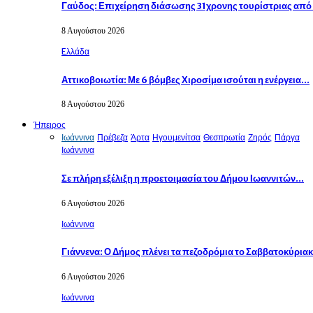
Γαύδος: Επιχείρηση διάσωσης 31χρονης τουρίστριας απ
8 Αυγούστου 2026
Eλλάδα
Αττικοβοιωτία: Με 6 βόμβες Χιροσίμα ισούται η ενέργεια…
8 Αυγούστου 2026
Ήπειρος
Ιωάννινα
Πρέβεζα
Άρτα
Ηγουμενίτσα
Θεσπρωτία
Ζηρός
Πάργα
Ιωάννινα
Σε πλήρη εξέλιξη η προετοιμασία του Δήμου Ιωαννιτών…
6 Αυγούστου 2026
Ιωάννινα
Γιάννενα: Ο Δήμος πλένει τα πεζοδρόμια το Σαββατοκύρια
6 Αυγούστου 2026
Ιωάννινα