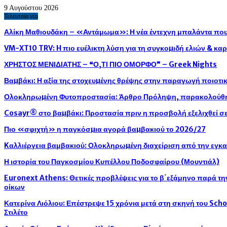
9 Αυγούστου 2026
Τελευταία νέα
Αλίκη Μαθιουδάκη – «Αντάμωμα»: Η νέα έντεχνη μπαλάντα που 
VM-XT10 TRV: H πιο ευέλικτη λύση για τη συγκοµιδή ελιών & κ
ΧΡΗΣΤΟΣ ΜΕΝΙΔΙΑΤΗΣ – ❝Ο,ΤΙ ΠΙΟ ΟΜΟΡΦΟ❞ – Greek Nights
Βαµβάκι: Η αξία της στοχευµένης θρέψης στην παραγωγή ποιοτ
Ολοκληρωµένη Φυτοπροστασία: Άρθρο Πρόληψη, παρακολούθησ
Cosayr® στο βαµβάκι: Προστασία πριν η προσβολή εξελιχθεί σε
Πιο «σφιχτή» η παγκόσµια αγορά βαµβακιού το 2026/27
Kαλλιέργεια βαμβακιού: Ολοκληρωµένη διαχείριση από την εγκ
Η ιστορία του Παγκοσμίου Κυπέλλου Ποδοσφαίρου (Μουντιάλ)
Euronext Athens: Θετικές προβλέψεις για το β΄εξάμηνο παρά τ
οίκων
Κατερίνα Λιόλιου: Επέστρεψε 15 χρόνια μετά στη σκηνή του Sch
Στιλέτο