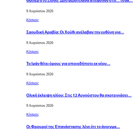
Θρίλερ στο Σίδνεϊ: Δύο αεροπλάνα απέφυγαν στο… τσακ…
9 Αυγούστου 2026
Κόσμος
Σαουδική Αραβία: Οι Χούθι ανέλαβαν την ευθύνη για…
9 Αυγούστου 2026
Κόσμος
Το Ιράν θέτει όρους για οποιοδήποτε εκ νέου…
9 Αυγούστου 2026
Κόσμος
Ολική έκλειψη ηλίου: Στις 12 Αυγούστου θα σκοτεινιάσει…
9 Αυγούστου 2026
Κόσμος
Οι Φρουροί της Επανάστασης λένε ότι το άνοιγμα…