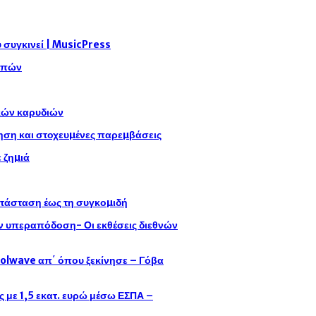
συγκινεί | MusicPress
αρπών
ικών καρυδιών
η και στοχευµένες παρεµβάσεις
 ζηµιά
ατάσταση έως τη συγκοµιδή
ην υπεραπόδοση- Οι εκθέσεις διεθνών
oolwave απ΄ όπου ξεκίνησε – Γόβα
με 1,5 εκατ. ευρώ μέσω ΕΣΠΑ –