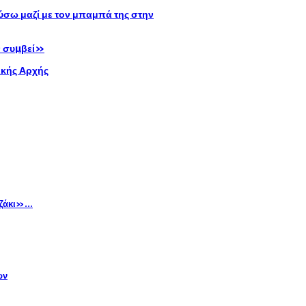
σω μαζί με τον μπαμπά της στην
ν συµβεί»
ικής Αρχής
υζάκι»…
ων