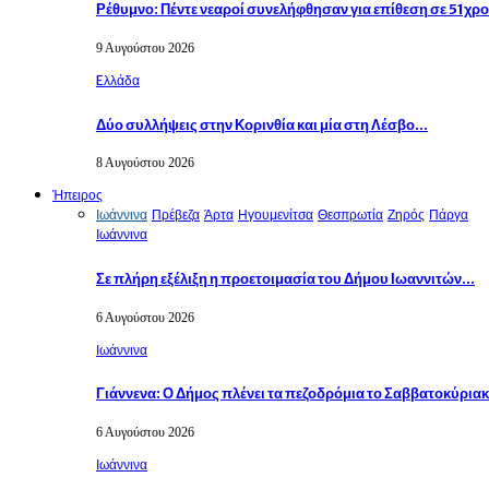
Ρέθυμνο: Πέντε νεαροί συνελήφθησαν για επίθεση σε 51χ
9 Αυγούστου 2026
Eλλάδα
Δύο συλλήψεις στην Κορινθία και μία στη Λέσβο…
8 Αυγούστου 2026
Ήπειρος
Ιωάννινα
Πρέβεζα
Άρτα
Ηγουμενίτσα
Θεσπρωτία
Ζηρός
Πάργα
Ιωάννινα
Σε πλήρη εξέλιξη η προετοιμασία του Δήμου Ιωαννιτών…
6 Αυγούστου 2026
Ιωάννινα
Γιάννενα: Ο Δήμος πλένει τα πεζοδρόμια το Σαββατοκύρια
6 Αυγούστου 2026
Ιωάννινα