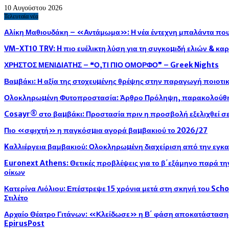
10 Αυγούστου 2026
Τελευταία νέα
Αλίκη Μαθιουδάκη – «Αντάμωμα»: Η νέα έντεχνη μπαλάντα που 
VM-XT10 TRV: H πιο ευέλικτη λύση για τη συγκοµιδή ελιών & κ
ΧΡΗΣΤΟΣ ΜΕΝΙΔΙΑΤΗΣ – ❝Ο,ΤΙ ΠΙΟ ΟΜΟΡΦΟ❞ – Greek Nights
Βαµβάκι: Η αξία της στοχευµένης θρέψης στην παραγωγή ποιοτ
Ολοκληρωµένη Φυτοπροστασία: Άρθρο Πρόληψη, παρακολούθησ
Cosayr® στο βαµβάκι: Προστασία πριν η προσβολή εξελιχθεί σε
Πιο «σφιχτή» η παγκόσµια αγορά βαµβακιού το 2026/27
Kαλλιέργεια βαμβακιού: Ολοκληρωµένη διαχείριση από την εγκ
Euronext Athens: Θετικές προβλέψεις για το β΄εξάμηνο παρά τ
οίκων
Κατερίνα Λιόλιου: Επέστρεψε 15 χρόνια μετά στη σκηνή του Sch
Στιλέτο
Αρχαίο Θέατρο Γιτάνων: «Κλείδωσε» η Β΄ φάση αποκατάστασης 
EpirusPost