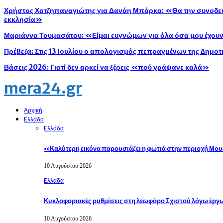
Χρήστος Χατζηπαναγιώτης για Δανάη Μπάρκα: «Θα την συνοδεύ
εκκλησία»
Μαριάννα Τουμασάτου: «Είµαι ευγνώµων για όλα όσα µου έχου
Πρέβεζα: Στις 13 Ιουλίου ο απολογισμός πεπραγμένων της ∆ημοτ
Βάσεις 2026: Γιατί δεν αρκεί να ξέρεις «πού γράψανε καλά»
mera24.gr
Αρχική
Eλλάδα
Eλλάδα
«Καλύτερη εικόνα παρουσιάζει η φωτιά στην περιοχή Μο
10 Αυγούστου 2026
Eλλάδα
Κυκλοφοριακές ρυθμίσεις στη λεωφόρο Σχιστού λόγω έργ
10 Αυγούστου 2026