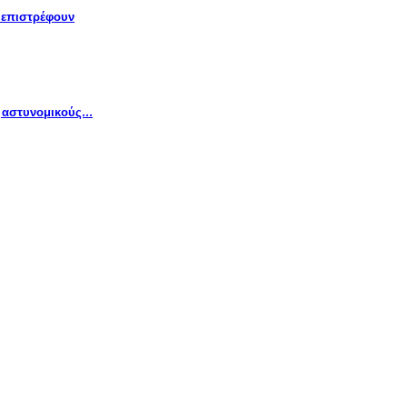
» επιστρέφουν
ς αστυνομικούς…