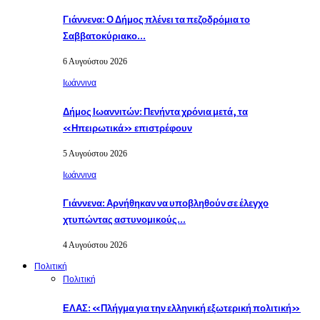
Γιάννενα: Ο Δήμος πλένει τα πεζοδρόμια το
Σαββατοκύριακο…
6 Αυγούστου 2026
Ιωάννινα
Δήμος Ιωαννιτών: Πενήντα χρόνια μετά, τα
«Ηπειρωτικά» επιστρέφουν
5 Αυγούστου 2026
Ιωάννινα
Γιάννενα: Αρνήθηκαν να υποβληθούν σε έλεγχο
χτυπώντας αστυνομικούς…
4 Αυγούστου 2026
Πολιτική
Πολιτική
ΕΛΑΣ: «Πλήγμα για την ελληνική εξωτερική πολιτική»