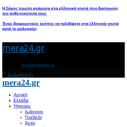
Η Σάμος πρώτη ανάμεσα στα ελληνικά νησιά που διατηρούν
την αυθεντικότητα τους
Ένας διαφορετικός τρόπος να ταξιδέψετε στα ελληνικά νησιά
αυτό το καλοκαίρι
mera24.gr
Διάβασε τώρα όλα τα τελευταία νέα από την Ελλάδα και τον Κόσμο και
ενημερώσου άμεσα για τις πρόσφατες ειδήσεις και εξελίξεις!
Contact us:
mera24@mailbox.gr
@2024 - mera24.gr. All Right Reserved. Designed and Developed
by
RadioHost.Gr
mera24.gr
Αρχική
Eλλάδα
Ήπειρος
Ιωάννινα
Πρέβεζα
Άρτα