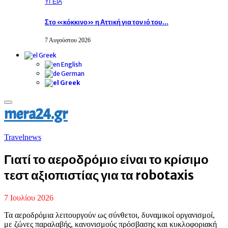
ΥΓΕΙΑ
Στο «κόκκινο» η Αττική για τον ιό του…
7 Αυγούστου 2026
Greek
English
German
Greek
Primary
mera24.gr
Menu
Travelnews
Γιατί το αεροδρόμιο είναι το κρίσιμο
τεστ αξιοπιστίας για τα robotaxis
7 Ιουλίου 2026
Τα αεροδρόμια λειτουργούν ως σύνθετοι, δυναμικοί οργανισμοί,
με ζώνες παραλαβής, κανονισμούς πρόσβασης και κυκλοφοριακή