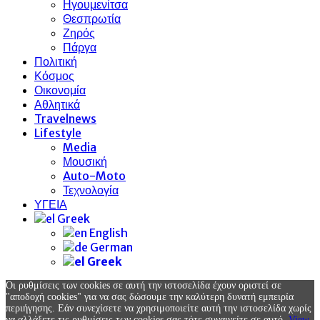
Ηγουμενίτσα
Θεσπρωτία
Ζηρός
Πάργα
Πολιτική
Κόσμος
Οικονομία
Αθλητικά
Travelnews
Lifestyle
Media
Μουσική
Auto-Moto
Τεχνολογία
ΥΓΕΙΑ
Greek
English
German
Greek
Οι ρυθμίσεις των cookies σε αυτή την ιστοσελίδα έχουν οριστεί σε
"αποδοχή cookies" για να σας δώσουμε την καλύτερη δυνατή εμπειρία
περιήγησης. Εάν συνεχίσετε να χρησιμοποιείτε αυτή την ιστοσελίδα χωρίς
να αλλάξετε τις ρυθμίσεις των cookies σας τότε συναινείτε σε αυτό.
View