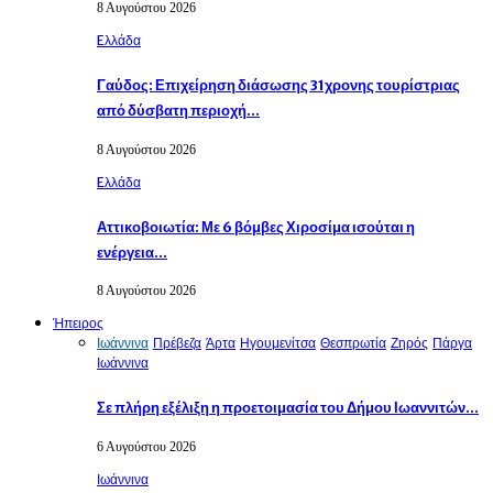
8 Αυγούστου 2026
Eλλάδα
Γαύδος: Επιχείρηση διάσωσης 31χρονης τουρίστριας
από δύσβατη περιοχή…
8 Αυγούστου 2026
Eλλάδα
Αττικοβοιωτία: Με 6 βόμβες Χιροσίμα ισούται η
ενέργεια…
8 Αυγούστου 2026
Ήπειρος
Ιωάννινα
Πρέβεζα
Άρτα
Ηγουμενίτσα
Θεσπρωτία
Ζηρός
Πάργα
Ιωάννινα
Σε πλήρη εξέλιξη η προετοιμασία του Δήμου Ιωαννιτών…
6 Αυγούστου 2026
Ιωάννινα