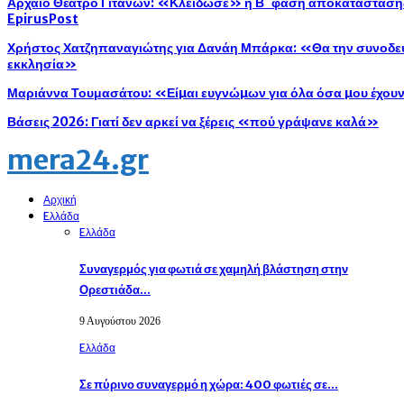
Αρχαίο Θέατρο Γιτάνων: «Κλείδωσε» η Β΄ φάση αποκατάστασης 
EpirusPost
Χρήστος Χατζηπαναγιώτης για Δανάη Μπάρκα: «Θα την συνοδεύ
εκκλησία»
Μαριάννα Τουμασάτου: «Είµαι ευγνώµων για όλα όσα µου έχου
Βάσεις 2026: Γιατί δεν αρκεί να ξέρεις «πού γράψανε καλά»
mera24.gr
Αρχική
Eλλάδα
Eλλάδα
Συναγερμός για φωτιά σε χαμηλή βλάστηση στην
Ορεστιάδα…
9 Αυγούστου 2026
Eλλάδα
Σε πύρινο συναγερμό η χώρα: 400 φωτιές σε…