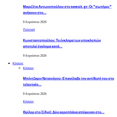
Μαριζέτα Αντωνοπούλου στο newsit.gr: Οι “σωτήρες”
ανήκουν στο…
9 Αυγούστου 2026
Πολιτική
Κωνσταντοπούλου: Το έγκλημα των υποκλοπών
αποτελεί έγκλημα κατά…
9 Αυγούστου 2026
Κόσμος
Κόσμος
Μπέντζαμιν Νετανιάχου: Επανέλαβε την αντίθεσή του στο
τελευταίο…
9 Αυγούστου 2026
Κόσμος
Θρίλερ στο Σίδνεϊ: Δύο αεροπλάνα απέφυγαν στο…