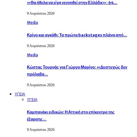
«Θα ήθελα να είχα γεννηθεί στην Ελλάδα»: 64…
9 Αυγούστου 2026
Media
Κρίνο και αγκάθι: Τα πρώτα backstages πλάνα από…
9 Αυγούστου 2026
Media
Κώστας Τουρνάς για Γιώργο Μαρίνο: «Δυστυχώς δεν
πρόλαβα…
9 Αυγούστου 2026
ΥΓΕΙΑ
ΥΓΕΙΑ
Καμπανάκι ειδικών: Η Αττική στο επίκεντρο της
έξαρσης…
9 Αυγούστου 2026