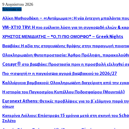
9 Αυγούστου 2026
Τελευταία νέα
Αλίκη Μαθιουδάκη – «Αντάμωμα»: Η νέα έντεχνη μπαλάντα που 
VM-XT10 TRV: H πιο ευέλικτη λύση για τη συγκοµιδή ελιών & κ
ΧΡΗΣΤΟΣ ΜΕΝΙΔΙΑΤΗΣ – ❝Ο,ΤΙ ΠΙΟ ΟΜΟΡΦΟ❞ – Greek Nights
Βαµβάκι: Η αξία της στοχευµένης θρέψης στην παραγωγή ποιοτ
Ολοκληρωµένη Φυτοπροστασία: Άρθρο Πρόληψη, παρακολούθησ
Cosayr® στο βαµβάκι: Προστασία πριν η προσβολή εξελιχθεί σε
Πιο «σφιχτή» η παγκόσµια αγορά βαµβακιού το 2026/27
Kαλλιέργεια βαμβακιού: Ολοκληρωµένη διαχείριση από την εγκ
Η ιστορία του Παγκοσμίου Κυπέλλου Ποδοσφαίρου (Μουντιάλ)
Euronext Athens: Θετικές προβλέψεις για το β΄εξάμηνο παρά τ
οίκων
Κατερίνα Λιόλιου: Επέστρεψε 15 χρόνια μετά στη σκηνή του Sch
Στιλέτο