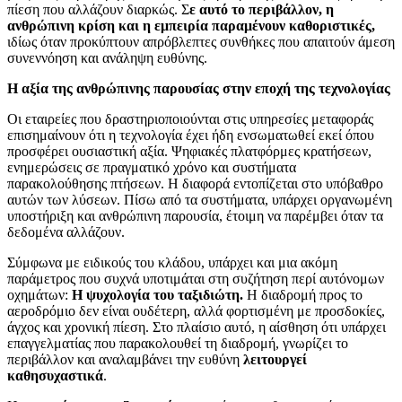
πίεση που αλλάζουν διαρκώς. Σ
ε αυτό το περιβάλλον, η
ανθρώπινη κρίση και η εμπειρία παραμένουν καθοριστικές,
ιδίως όταν προκύπτουν απρόβλεπτες συνθήκες που απαιτούν άμεση
συνεννόηση και ανάληψη ευθύνης.
Η αξία της ανθρώπινης παρουσίας στην εποχή της τεχνολογίας
Οι εταιρείες που δραστηριοποιούνται στις υπηρεσίες μεταφοράς
επισημαίνουν ότι η τεχνολογία έχει ήδη ενσωματωθεί εκεί όπου
προσφέρει ουσιαστική αξία. Ψηφιακές πλατφόρμες κρατήσεων,
ενημερώσεις σε πραγματικό χρόνο και συστήματα
παρακολούθησης πτήσεων. Η διαφορά εντοπίζεται στο υπόβαθρο
αυτών των λύσεων. Πίσω από τα συστήματα, υπάρχει οργανωμένη
υποστήριξη και ανθρώπινη παρουσία, έτοιμη να παρέμβει όταν τα
δεδομένα αλλάζουν.
Σύμφωνα με ειδικούς του κλάδου, υπάρχει και μια ακόμη
παράμετρος που συχνά υποτιμάται στη συζήτηση περί αυτόνομων
οχημάτων:
Η ψυχολογία του ταξιδιώτη.
Η διαδρομή προς το
αεροδρόμιο δεν είναι ουδέτερη, αλλά φορτισμένη με προσδοκίες,
άγχος και χρονική πίεση. Στο πλαίσιο αυτό, η αίσθηση ότι υπάρχει
επαγγελματίας που παρακολουθεί τη διαδρομή, γνωρίζει το
περιβάλλον και αναλαμβάνει την ευθύνη
λειτουργεί
καθησυχαστικά
.