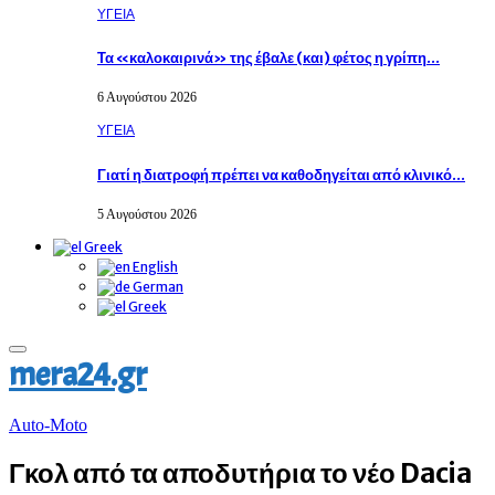
ΥΓΕΙΑ
Τα «καλοκαιρινά» της έβαλε (και) φέτος η γρίπη…
6 Αυγούστου 2026
ΥΓΕΙΑ
Γιατί η διατροφή πρέπει να καθοδηγείται από κλινικό…
5 Αυγούστου 2026
Greek
English
German
Greek
Primary
mera24.gr
Menu
Auto-Moto
Γκολ από τα αποδυτήρια το νέο Dacia