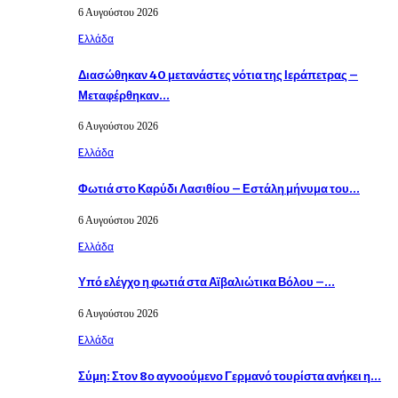
6 Αυγούστου 2026
Eλλάδα
Διασώθηκαν 40 μετανάστες νότια της Ιεράπετρας –
Μεταφέρθηκαν…
6 Αυγούστου 2026
Eλλάδα
Φωτιά στο Καρύδι Λασιθίου – Εστάλη μήνυμα του…
6 Αυγούστου 2026
Eλλάδα
Υπό ελέγχο η φωτιά στα Αϊβαλιώτικα Βόλου –…
6 Αυγούστου 2026
Eλλάδα
Σύμη: Στον 8ο αγνοούμενο Γερμανό τουρίστα ανήκει η…