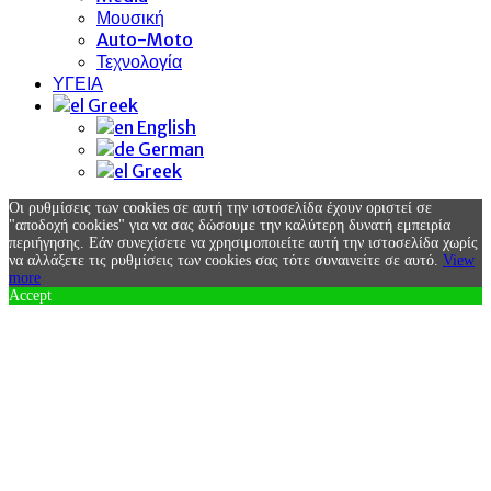
Μουσική
Auto-Moto
Τεχνολογία
ΥΓΕΙΑ
Greek
English
German
Greek
Οι ρυθμίσεις των cookies σε αυτή την ιστοσελίδα έχουν οριστεί σε
"αποδοχή cookies" για να σας δώσουμε την καλύτερη δυνατή εμπειρία
περιήγησης. Εάν συνεχίσετε να χρησιμοποιείτε αυτή την ιστοσελίδα χωρίς
να αλλάξετε τις ρυθμίσεις των cookies σας τότε συναινείτε σε αυτό.
View
more
Accept