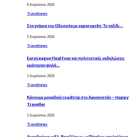
6 Αυγούστου 2026
Travelnews
Στα χνάρια του Οδυσσέα με superyacht: Το ταξίδι…
5 Αυγούστου 2026
Travelnews
EuroLeague Final Four και πολιτιστικές εκδηλώσεις
κράτησαν ψηλά…
5 Αυγούστου 2026
Travelnews
Κάνουμε μοναδικό roadtrip στο Αφγανιστάν – Happy
Traveller
5 Αυγούστου 2026
Travelnews
Αεροδρόμιο «Ελ. Βενιζέλος»: «Πέταξε» τον Ιούλιο η