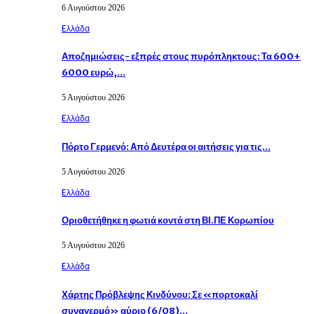
6 Αυγούστου 2026
Eλλάδα
Αποζημιώσεις- εξπρές στους πυρόπληκτους: Τα 600+
6000 ευρώ,…
5 Αυγούστου 2026
Eλλάδα
Πόρτο Γερμενό: Από Δευτέρα οι αιτήσεις για τις…
5 Αυγούστου 2026
Eλλάδα
Οριοθετήθηκε η φωτιά κοντά στη ΒΙ.ΠΕ Κορωπίου
5 Αυγούστου 2026
Eλλάδα
Χάρτης Πρόβλεψης Κινδύνου: Σε «πορτοκαλί
συναγερμό» αύριο (6/08)…