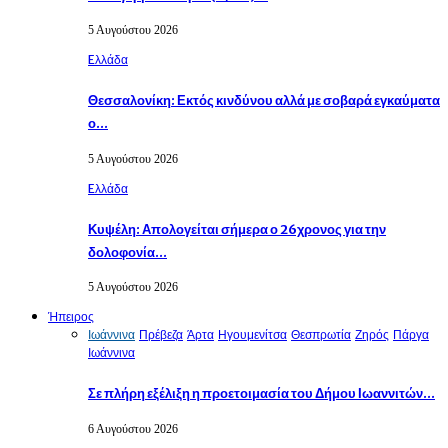
5 Αυγούστου 2026
Eλλάδα
Θεσσαλονίκη: Εκτός κινδύνου αλλά με σοβαρά εγκαύματα
ο…
5 Αυγούστου 2026
Eλλάδα
Κυψέλη: Απολογείται σήμερα ο 26χρονος για την
δολοφονία…
5 Αυγούστου 2026
Ήπειρος
Ιωάννινα
Πρέβεζα
Άρτα
Ηγουμενίτσα
Θεσπρωτία
Ζηρός
Πάργα
Ιωάννινα
Σε πλήρη εξέλιξη η προετοιμασία του Δήμου Ιωαννιτών…
6 Αυγούστου 2026