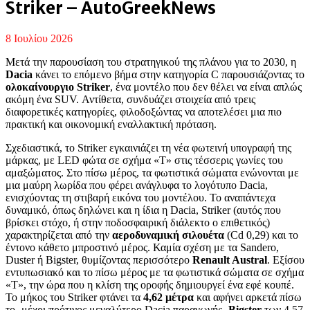
Striker – AutoGreekNews
8 Ιουλίου 2026
Μετά την παρουσίαση του στρατηγικού της πλάνου για το 2030, η
Dacia
κάνει το επόμενο βήμα στην κατηγορία C παρουσιάζοντας το
ολοκαίνουργιο Striker
, ένα μοντέλο που δεν θέλει να είναι απλώς
ακόμη ένα SUV. Αντίθετα, συνδυάζει στοιχεία από τρεις
διαφορετικές κατηγορίες, φιλοδοξώντας να αποτελέσει μια πιο
πρακτική και οικονομική εναλλακτική πρόταση.
Σχεδιαστικά, το Striker εγκαινιάζει τη νέα φωτεινή υπογραφή της
μάρκας, με LED φώτα σε σχήμα «Τ» στις τέσσερις γωνίες του
αμαξώματος. Στο πίσω μέρος, τα φωτιστικά σώματα ενώνονται με
μια μαύρη λωρίδα που φέρει ανάγλυφα το λογότυπο Dacia,
ενισχύοντας τη στιβαρή εικόνα του μοντέλου. Το αναπάντεχα
δυναμικό, όπως δηλώνει και η ίδια η Dacia, Striker (αυτός που
βρίσκει στόχο, ή στην ποδοσφαιρική διάλεκτο ο επιθετικός)
χαρακτηρίζεται από την
αεροδυναμική σιλουέτα
(Cd 0,29) και το
έντονο κάθετο μπροστινό μέρος. Καμία σχέση με τα Sandero,
Duster ή Bigster, θυμίζοντας περισσότερο
Renault Austral
. Εξίσου
εντυπωσιακό και το πίσω μέρος με τα φωτιστικά σώματα σε σχήμα
«Τ», την ώρα που η κλίση της οροφής δημιουργεί ένα εφέ κουπέ.
Το μήκος του Striker φτάνει τα
4,62 μέτρα
και αφήνει αρκετά πίσω
το -μέχρι πρότινος μεγαλύτερο Dacia παραγωγής-
Bigster
των 4,57