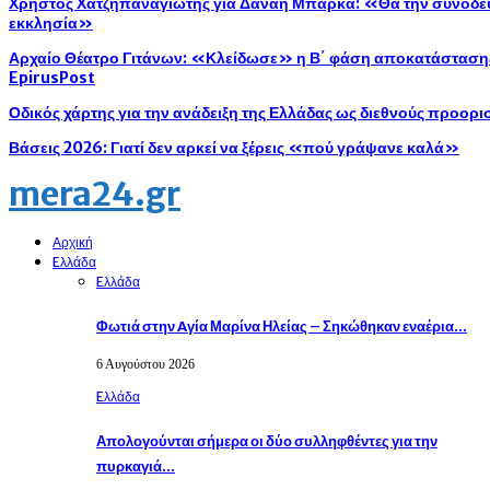
Χρήστος Χατζηπαναγιώτης για Δανάη Μπάρκα: «Θα την συνοδεύ
εκκλησία»
Αρχαίο Θέατρο Γιτάνων: «Κλείδωσε» η Β΄ φάση αποκατάστασης 
EpirusPost
Οδικός χάρτης για την ανάδειξη της Ελλάδας ως διεθνούς προορ
Βάσεις 2026: Γιατί δεν αρκεί να ξέρεις «πού γράψανε καλά»
mera24.gr
Αρχική
Eλλάδα
Eλλάδα
Φωτιά στην Aγία Μαρίνα Ηλείας – Σηκώθηκαν εναέρια…
6 Αυγούστου 2026
Eλλάδα
Απολογούνται σήμερα οι δύο συλληφθέντες για την
πυρκαγιά…