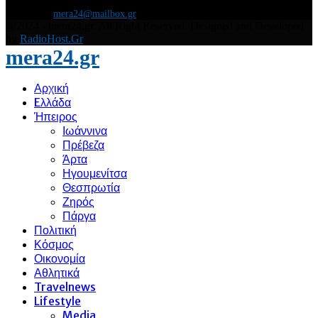
ενημερώσου άμεσα για τις πρόσφατες ειδήσεις και εξελίξεις!
Contact us:
mera24@mailbox.gr
@2024 - mera24.gr. All Right Reserved. Designed and Developed
by
RadioHost.Gr
mera24.gr
Αρχική
Eλλάδα
Ήπειρος
Ιωάννινα
Πρέβεζα
Άρτα
Ηγουμενίτσα
Θεσπρωτία
Ζηρός
Πάργα
Πολιτική
Κόσμος
Οικονομία
Αθλητικά
Travelnews
Lifestyle
Media