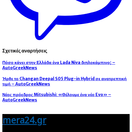
Σχετικές αναρτήσεις
Πόσο κάνει στην Ελλάδα ένα Lada Niva διπλοκάμπινο; –
AutoGreekNews
Ήρθε το Changan Deepal S05 Plug-in Hybrid σε ανατρεπτική
τιμή – AutoGreekNews
Νέος πρόεδρος Mitsubishi: «Θέλουμε ένα νέο Evo» –
AutoGreekNews
mera24.gr
Διάβασε τώρα όλα τα τελευταία νέα από την Ελλάδα και τον Κόσμο και