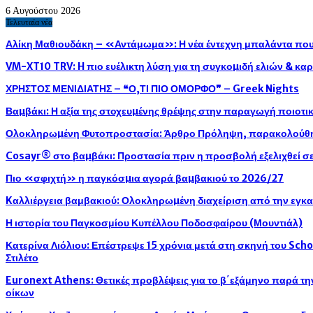
6 Αυγούστου 2026
Τελευταία νέα
Αλίκη Μαθιουδάκη – «Αντάμωμα»: Η νέα έντεχνη μπαλάντα που 
VM-XT10 TRV: H πιο ευέλικτη λύση για τη συγκοµιδή ελιών & κ
ΧΡΗΣΤΟΣ ΜΕΝΙΔΙΑΤΗΣ – ❝Ο,ΤΙ ΠΙΟ ΟΜΟΡΦΟ❞ – Greek Nights
Βαµβάκι: Η αξία της στοχευµένης θρέψης στην παραγωγή ποιοτ
Ολοκληρωµένη Φυτοπροστασία: Άρθρο Πρόληψη, παρακολούθησ
Cosayr® στο βαµβάκι: Προστασία πριν η προσβολή εξελιχθεί σε
Πιο «σφιχτή» η παγκόσµια αγορά βαµβακιού το 2026/27
Kαλλιέργεια βαμβακιού: Ολοκληρωµένη διαχείριση από την εγκ
Η ιστορία του Παγκοσμίου Κυπέλλου Ποδοσφαίρου (Μουντιάλ)
Κατερίνα Λιόλιου: Επέστρεψε 15 χρόνια μετά στη σκηνή του Sch
Στιλέτο
Euronext Athens: Θετικές προβλέψεις για το β΄εξάμηνο παρά τ
οίκων