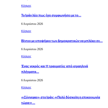
Κόσμος
Το Ιράν λέει πως έχει συμφωνήσει με το…
6 Αυγούστου 2026
Κόσμος
Βίντεο με υποψήφιο των Δημοκρατικών να μπλέκει σε…
6 Αυγούστου 2026
Κόσμος
Ένας νεκρός και 11 τραυματίες από ισραηλινά
πλήγματα…
6 Αυγούστου 2026
Κόσμος
«Σύννεφα» στο Ιράν: «Πολύ δύσκολη η επικοινωνία
τώρα»…