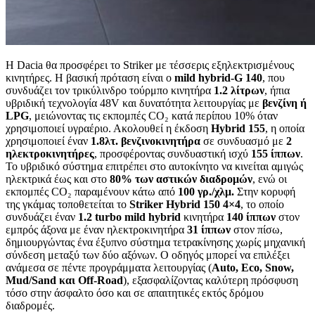
Η Dacia θα προσφέρει το Striker με τέσσερις εξηλεκτρισμένους
κινητήρες. Η βασική πρόταση είναι ο
mild hybrid-G 140
, που
συνδυάζει τον τρικύλινδρο τούρμπο κινητήρα
1.2 λίτρων
, ήπια
υβριδική τεχνολογία 48V και δυνατότητα λειτουργίας με
βενζίνη ή
LPG
, μειώνοντας τις εκπομπές CO₂ κατά περίπου 10% όταν
χρησιμοποιεί υγραέριο. Ακολουθεί η έκδοση
Hybrid 155
, η οποία
χρησιμοποιεί έναν
1.8λτ. βενζινοκινητήρα
σε συνδυασμό με
2
ηλεκτροκινητήρες
, προσφέροντας συνδυαστική ισχύ
155 ίππων
.
Το υβριδικό σύστημα επιτρέπει στο αυτοκίνητο να κινείται αμιγώς
ηλεκτρικά έως και στο
80% των αστικών διαδρομών
, ενώ οι
εκπομπές CO₂ παραμένουν κάτω από
100 γρ./χλμ.
Στην κορυφή
της γκάμας τοποθετείται το
Striker Hybrid 150 4×4
, το οποίο
συνδυάζει έναν
1.2 turbo mild hybrid
κινητήρα
140 ίππων
στον
εμπρός άξονα με έναν ηλεκτροκινητήρα
31 ίππων
στον πίσω,
δημιουργώντας ένα έξυπνο σύστημα τετρακίνησης χωρίς μηχανική
σύνδεση μεταξύ των δύο αξόνων. Ο οδηγός μπορεί να επιλέξει
ανάμεσα σε πέντε προγράμματα λειτουργίας (
Auto, Eco, Snow,
Mud/Sand και Off-Road
), εξασφαλίζοντας καλύτερη πρόσφυση
τόσο στην άσφαλτο όσο και σε απαιτητικές εκτός δρόμου
διαδρομές.