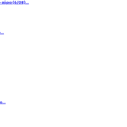
» αύριο (6/08)…
 ο…
κο…