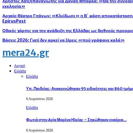
Χρήστος Χατζηπαναγιώτης για Δανάη Μπάρκα: «Θα την συνοδεύ
εκκλησία»
Αρχαίο Θέατρο Γιτάνων: «Κλείδωσε» η Β΄ φάση αποκατάστασης 
EpirusPost
Οδικός χάρτης για την ανάδειξη της Ελλάδας ως διεθνούς προορ
Βάσεις 2026: Γιατί δεν αρκεί να ξέρεις «πού γράψανε καλά»
mera24.gr
Αρχική
Eλλάδα
Eλλάδα
Υπ. Παιδείας: Ανακοινώθηκαν 95 ειδικότητες και 860 τμή
6 Αυγούστου 2026
Eλλάδα
Φωτιά στην Aγία Μαρίνα Ηλείας – Σηκώθηκαν εναέρια…
6 Αυγούστου 2026