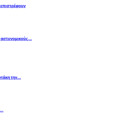
» επιστρέφουν
ς αστυνομικούς…
οτάκη την…
ι…