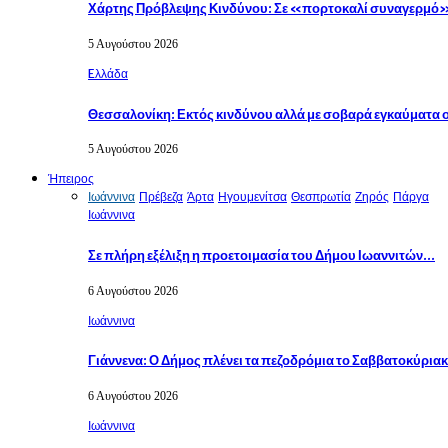
Χάρτης Πρόβλεψης Κινδύνου: Σε «πορτοκαλί συναγερμό
5 Αυγούστου 2026
Eλλάδα
Θεσσαλονίκη: Εκτός κινδύνου αλλά με σοβαρά εγκαύματα
5 Αυγούστου 2026
Ήπειρος
Ιωάννινα
Πρέβεζα
Άρτα
Ηγουμενίτσα
Θεσπρωτία
Ζηρός
Πάργα
Ιωάννινα
Σε πλήρη εξέλιξη η προετοιμασία του Δήμου Ιωαννιτών…
6 Αυγούστου 2026
Ιωάννινα
Γιάννενα: Ο Δήμος πλένει τα πεζοδρόμια το Σαββατοκύρια
6 Αυγούστου 2026
Ιωάννινα