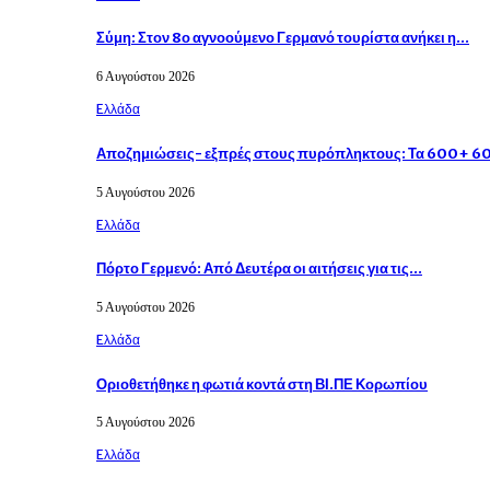
Σύμη: Στον 8ο αγνοούμενο Γερμανό τουρίστα ανήκει η…
6 Αυγούστου 2026
Eλλάδα
Αποζημιώσεις- εξπρές στους πυρόπληκτους: Τα 600+ 
5 Αυγούστου 2026
Eλλάδα
Πόρτο Γερμενό: Από Δευτέρα οι αιτήσεις για τις…
5 Αυγούστου 2026
Eλλάδα
Οριοθετήθηκε η φωτιά κοντά στη ΒΙ.ΠΕ Κορωπίου
5 Αυγούστου 2026
Eλλάδα