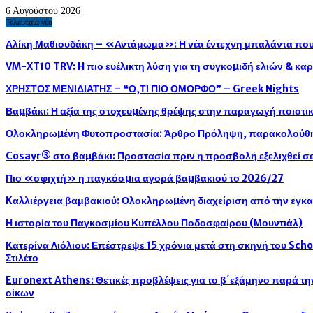
6 Αυγούστου 2026
Τελευταία νέα
Αλίκη Μαθιουδάκη – «Αντάμωμα»: Η νέα έντεχνη μπαλάντα που 
VM-XT10 TRV: H πιο ευέλικτη λύση για τη συγκοµιδή ελιών & κ
ΧΡΗΣΤΟΣ ΜΕΝΙΔΙΑΤΗΣ – ❝Ο,ΤΙ ΠΙΟ ΟΜΟΡΦΟ❞ – Greek Nights
Βαµβάκι: Η αξία της στοχευµένης θρέψης στην παραγωγή ποιοτ
Ολοκληρωµένη Φυτοπροστασία: Άρθρο Πρόληψη, παρακολούθησ
Cosayr® στο βαµβάκι: Προστασία πριν η προσβολή εξελιχθεί σε
Πιο «σφιχτή» η παγκόσµια αγορά βαµβακιού το 2026/27
Kαλλιέργεια βαμβακιού: Ολοκληρωµένη διαχείριση από την εγκ
Η ιστορία του Παγκοσμίου Κυπέλλου Ποδοσφαίρου (Μουντιάλ)
Κατερίνα Λιόλιου: Επέστρεψε 15 χρόνια μετά στη σκηνή του Sch
Στιλέτο
Euronext Athens: Θετικές προβλέψεις για το β΄εξάμηνο παρά τ
οίκων