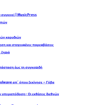
συγκινεί | MusicPress
αρπών
ικών καρυδιών
η και στοχευµένες παρεµβάσεις
 ζηµιά
ατάσταση έως τη συγκοµιδή
oolwave απ΄ όπου ξεκίνησε – Γόβα
ην υπεραπόδοση- Οι εκθέσεις διεθνών