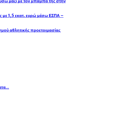
σω μαζί με τον μπαμπά της στην
με 1,5 εκατ. ευρώ μέσω ΕΣΠΑ –
ισμού αθλητικής προετοιμασίας
ματα…