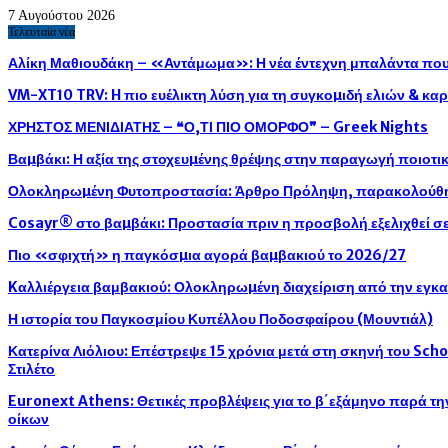
7 Αυγούστου 2026
Τελευταία νέα
Αλίκη Μαθιουδάκη – «Αντάμωμα»: Η νέα έντεχνη μπαλάντα που 
VM-XT10 TRV: H πιο ευέλικτη λύση για τη συγκοµιδή ελιών & κ
ΧΡΗΣΤΟΣ ΜΕΝΙΔΙΑΤΗΣ – ❝Ο,ΤΙ ΠΙΟ ΟΜΟΡΦΟ❞ – Greek Nights
Βαµβάκι: Η αξία της στοχευµένης θρέψης στην παραγωγή ποιοτ
Ολοκληρωµένη Φυτοπροστασία: Άρθρο Πρόληψη, παρακολούθησ
Cosayr® στο βαµβάκι: Προστασία πριν η προσβολή εξελιχθεί σε
Πιο «σφιχτή» η παγκόσµια αγορά βαµβακιού το 2026/27
Kαλλιέργεια βαμβακιού: Ολοκληρωµένη διαχείριση από την εγκ
Η ιστορία του Παγκοσμίου Κυπέλλου Ποδοσφαίρου (Μουντιάλ)
Κατερίνα Λιόλιου: Επέστρεψε 15 χρόνια μετά στη σκηνή του Sch
Στιλέτο
Euronext Athens: Θετικές προβλέψεις για το β΄εξάμηνο παρά τ
οίκων