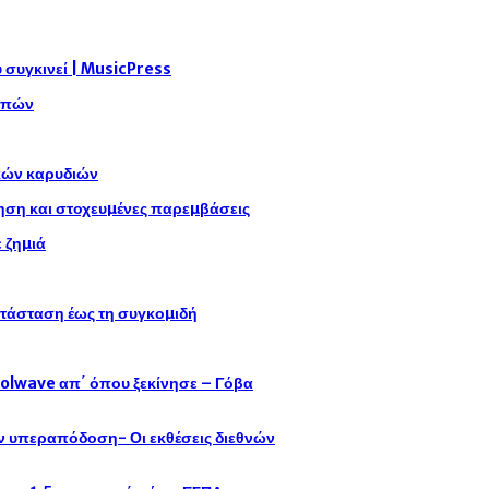
συγκινεί | MusicPress
αρπών
ικών καρυδιών
η και στοχευµένες παρεµβάσεις
 ζηµιά
ατάσταση έως τη συγκοµιδή
oolwave απ΄ όπου ξεκίνησε – Γόβα
ην υπεραπόδοση- Οι εκθέσεις διεθνών