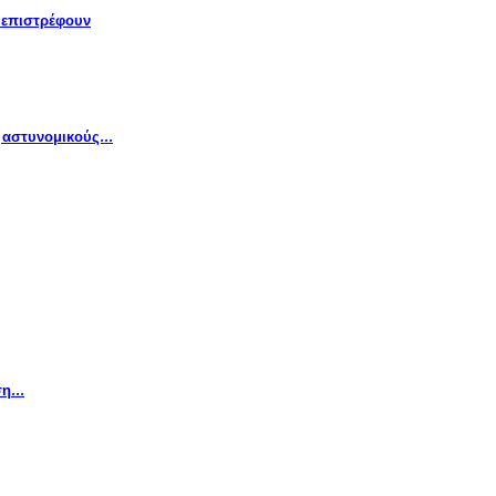
» επιστρέφουν
ς αστυνομικούς…
αση…