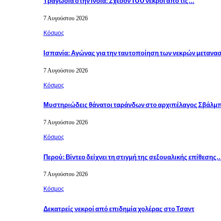
Τραγωδία στην Ινδία: Σχεδόν 100 νεκροί από τις…
7 Αυγούστου 2026
Κόσμος
Ισπανία: Αγώνας για την ταυτοποίηση των νεκρών μεταν
7 Αυγούστου 2026
Κόσμος
Μυστηριώδεις θάνατοι ταράνδων στο αρχιπέλαγος Σβάλμπ
7 Αυγούστου 2026
Κόσμος
Περού: Βίντεο δείχνει τη στιγμή της σεξουαλικής επίθεσης
7 Αυγούστου 2026
Κόσμος
Δεκατρείς νεκροί από επιδημία χολέρας στο Τσαντ