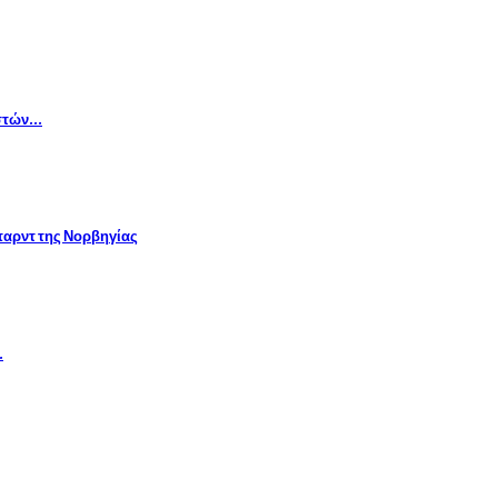
αστών…
αρντ της Νορβηγίας
…