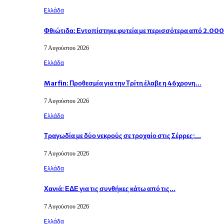
Eλλάδα
Φθιώτιδα: Εντοπίστηκε φυτεία με περισσότερα από 2.00
7 Αυγούστου 2026
Eλλάδα
Marfin: Προθεσμία για την Τρίτη έλαβε η 46χρονη…
7 Αυγούστου 2026
Eλλάδα
Τραγωδία με δύο νεκρούς σε τροχαίο στις Σέρρες:…
7 Αυγούστου 2026
Eλλάδα
Χανιά: ΕΔΕ για τις συνθήκες κάτω από τις…
7 Αυγούστου 2026
Eλλάδα