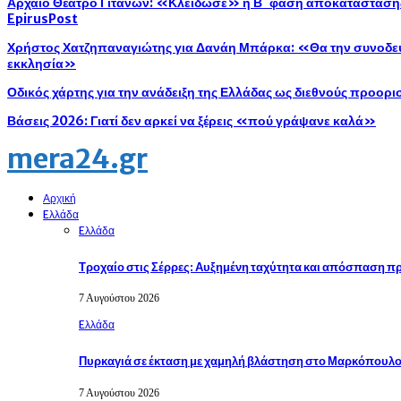
Αρχαίο Θέατρο Γιτάνων: «Κλείδωσε» η Β΄ φάση αποκατάστασης 
EpirusPost
Χρήστος Χατζηπαναγιώτης για Δανάη Μπάρκα: «Θα την συνοδεύ
εκκλησία»
Οδικός χάρτης για την ανάδειξη της Ελλάδας ως διεθνούς προορ
Βάσεις 2026: Γιατί δεν αρκεί να ξέρεις «πού γράψανε καλά»
mera24.gr
Αρχική
Eλλάδα
Eλλάδα
Τροχαίο στις Σέρρες: Αυξημένη ταχύτητα και απόσπαση 
7 Αυγούστου 2026
Eλλάδα
Πυρκαγιά σε έκταση με χαμηλή βλάστηση στο Μαρκόπουλ
7 Αυγούστου 2026