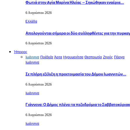
Φωτιά στην Aγία Μαρίνα Ηλείας – Σηκώθηκαν εναέρια…
6 Αυγούστου 2026
Eλλάδα
Απολογούνται σήμερα οι δύο συλληφθέντες για την πυρκα
6 Αυγούστου 2026
Ήπειρος
Ιωάννινα
Πρέβεζα
Άρτα
Ηγουμενίτσα
Θεσπρωτία
Ζηρός
Πάργα
Ιωάννινα
Σε πλήρη εξέλιξη η προετοιμασία του Δήμου Ιωαννιτών…
6 Αυγούστου 2026
Ιωάννινα
Γιάννενα: Ο Δήμος πλένει τα πεζοδρόμια το Σαββατοκύρια
6 Αυγούστου 2026
Ιωάννινα