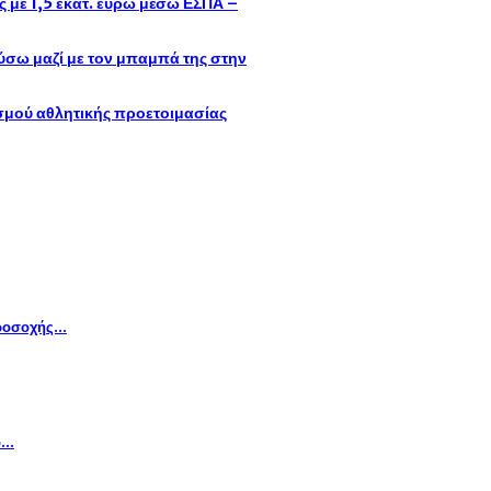
με 1,5 εκατ. ευρώ μέσω ΕΣΠΑ –
σω μαζί με τον μπαμπά της στην
ισμού αθλητικής προετοιμασίας
προσοχής…
ο…