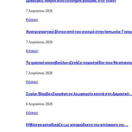
Δεκατρείς νεκροί από επιδημία χολέρας στο Τσαντ
7 Αυγούστου 2026
Κόσμος
Ανατριχιαστικό βίντεο από τον σεισμό στην Ιαπωνία: Γιατ
7 Αυγούστου 2026
Κόσμος
Το ιρανικό κοινοβούλιο εξετάζει νομοσχέδιο που θα απαγο
7 Αυγούστου 2026
Κόσμος
Συρία: Βόμβα εξερράγη σε λεωφορείο κοντά στη Δαμασκό
6 Αυγούστου 2026
Κόσμος
Η Μόσχα καταδικάζει ως απαράδεκτη την απόφαση της…