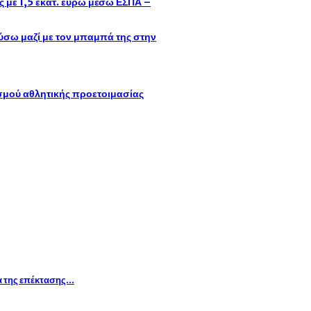
με 1,5 εκατ. ευρώ μέσω ΕΣΠΑ –
σω μαζί με τον μπαμπά της στην
ισμού αθλητικής προετοιμασίας
α της επέκτασης…