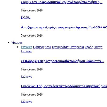
Σύμη: Στον 8ο αγνοούμενο Γερμανό τουρίστα ανήκει η…
6 Αυγούστου 2026
Eλλάδα
Αποζημιώσεις- εξπρές στους πυρόπληκτους: Τα 600+ 
5 Αυγούστου 2026
Ήπειρος
Ιωάννινα
Πρέβεζα
Άρτα
Ηγουμενίτσα
Θεσπρωτία
Ζηρός
Πάργα
Ιωάννινα
Σε πλήρη εξέλιξη η προετοιμασία του Δήμου Ιωαννιτών…
6 Αυγούστου 2026
Ιωάννινα
Γιάννενα: Ο Δήμος πλένει τα πεζοδρόμια το Σαββατοκύρια
6 Αυγούστου 2026
Ιωάννινα