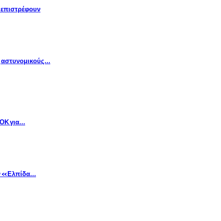
» επιστρέφουν
ς αστυνομικούς…
ΣΟΚ για…
ην «Ελπίδα…