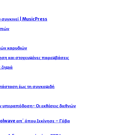
συγκινεί | MusicPress
αρπών
ικών καρυδιών
η και στοχευµένες παρεµβάσεις
 ζηµιά
ατάσταση έως τη συγκοµιδή
ην υπεραπόδοση- Οι εκθέσεις διεθνών
oolwave απ΄ όπου ξεκίνησε – Γόβα