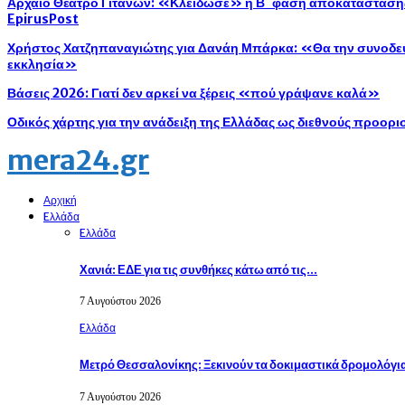
Αρχαίο Θέατρο Γιτάνων: «Κλείδωσε» η Β΄ φάση αποκατάστασης 
EpirusPost
Χρήστος Χατζηπαναγιώτης για Δανάη Μπάρκα: «Θα την συνοδεύ
εκκλησία»
Βάσεις 2026: Γιατί δεν αρκεί να ξέρεις «πού γράψανε καλά»
Οδικός χάρτης για την ανάδειξη της Ελλάδας ως διεθνούς προορ
mera24.gr
Αρχική
Eλλάδα
Eλλάδα
Χανιά: ΕΔΕ για τις συνθήκες κάτω από τις…
7 Αυγούστου 2026
Eλλάδα
Μετρό Θεσσαλονίκης: Ξεκινούν τα δοκιμαστικά δρομολόγι
7 Αυγούστου 2026