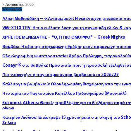
7 Αυγούστου 2026
Τελευταία νέα
Αλίκη Μαθιουδάκη – «Αντάμωμα»: Η νέα έντεχνη μπαλάντα που 
VM-XT10 TRV: H πιο ευέλικτη λύση για τη συγκοµιδή ελιών & κ
ΧΡΗΣΤΟΣ ΜΕΝΙΔΙΑΤΗΣ – ❝Ο,ΤΙ ΠΙΟ ΟΜΟΡΦΟ❞ – Greek Nights
Βαµβάκι: Η αξία της στοχευµένης θρέψης στην παραγωγή ποιοτ
Ολοκληρωµένη Φυτοπροστασία: Άρθρο Πρόληψη, παρακολούθησ
Cosayr® στο βαµβάκι: Προστασία πριν η προσβολή εξελιχθεί σε
Πιο «σφιχτή» η παγκόσµια αγορά βαµβακιού το 2026/27
Kαλλιέργεια βαμβακιού: Ολοκληρωµένη διαχείριση από την εγκ
Η ιστορία του Παγκοσμίου Κυπέλλου Ποδοσφαίρου (Μουντιάλ)
Euronext Athens: Θετικές προβλέψεις για το β΄εξάμηνο παρά τ
οίκων
Κατερίνα Λιόλιου: Επέστρεψε 15 χρόνια μετά στη σκηνή του Sch
Στιλέτο