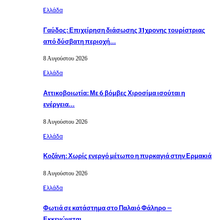
Eλλάδα
Γαύδος: Επιχείρηση διάσωσης 31χρονης τουρίστριας
από δύσβατη περιοχή…
8 Αυγούστου 2026
Eλλάδα
Αττικοβοιωτία: Με 6 βόμβες Χιροσίμα ισούται η
ενέργεια…
8 Αυγούστου 2026
Eλλάδα
Κοζάνη: Χωρίς ενεργό μέτωπο η πυρκαγιά στην Ερμακιά
8 Αυγούστου 2026
Eλλάδα
Φωτιά σε κατάστημα στο Παλαιό Φάληρο –
Εκκενώνεται…