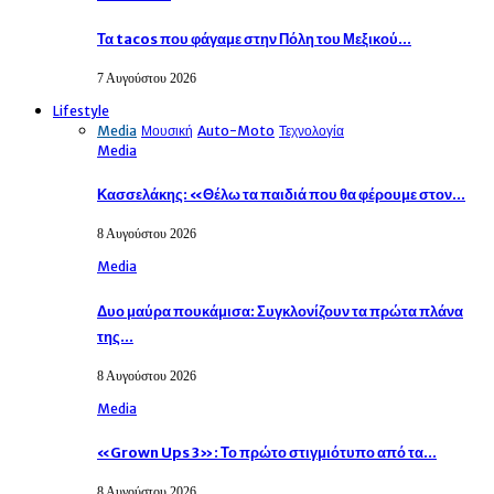
Τα tacos που φάγαμε στην Πόλη του Μεξικού…
7 Αυγούστου 2026
Lifestyle
Media
Μουσική
Auto-Moto
Τεχνολογία
Media
Κασσελάκης: «Θέλω τα παιδιά που θα φέρουμε στον…
8 Αυγούστου 2026
Media
Δυο μαύρα πουκάμισα: Συγκλονίζουν τα πρώτα πλάνα
της…
8 Αυγούστου 2026
Media
«Grown Ups 3»: Το πρώτο στιγμιότυπο από τα…
8 Αυγούστου 2026