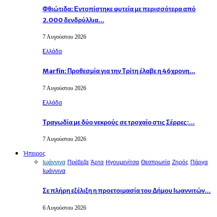
Φθιώτιδα: Εντοπίστηκε φυτεία με περισσότερα από
2.000 δενδρύλλια…
7 Αυγούστου 2026
Eλλάδα
Marfin: Προθεσμία για την Τρίτη έλαβε η 46χρονη…
7 Αυγούστου 2026
Eλλάδα
Τραγωδία με δύο νεκρούς σε τροχαίο στις Σέρρες:…
7 Αυγούστου 2026
Ήπειρος
Ιωάννινα
Πρέβεζα
Άρτα
Ηγουμενίτσα
Θεσπρωτία
Ζηρός
Πάργα
Ιωάννινα
Σε πλήρη εξέλιξη η προετοιμασία του Δήμου Ιωαννιτών…
6 Αυγούστου 2026