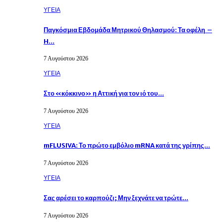
ΥΓΕΙΑ
Παγκόσμια Εβδομάδα Μητρικού Θηλασμού: Τα οφέλη –
H…
7 Αυγούστου 2026
ΥΓΕΙΑ
Στο «κόκκινο» η Αττική για τον ιό του…
7 Αυγούστου 2026
ΥΓΕΙΑ
mFLUSIVA: Το πρώτο εμβόλιο mRNA κατά της γρίπης…
7 Αυγούστου 2026
ΥΓΕΙΑ
Σας αρέσει το καρπούζι; Μην ξεχνάτε να τρώτε…
7 Αυγούστου 2026