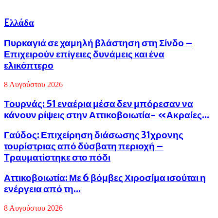
Eλλάδα
Πυρκαγιά σε χαμηλή βλάστηση στη Σίνδο –
Επιχειρούν επίγειες δυνάμεις και ένα
ελικόπτερο
8 Αυγούστου 2026
Τουρνάς: 51 εναέρια μέσα δεν μπόρεσαν να
κάνουν ρίψεις στην Αττικοβοιωτία- «Ακραίες...
Γαύδος: Επιχείρηση διάσωσης 31χρονης
τουρίστριας από δύσβατη περιοχή –
Τραυματίστηκε στο πόδι
Αττικοβοιωτία: Με 6 βόμβες Χιροσίμα ισούται η
ενέργεια από τη...
8 Αυγούστου 2026