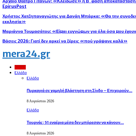
Αρχαίο Θέατρο Γιτάνων: «Κλείδωσε» η Β΄ φάση αποκατάστασης 
EpirusPost
Χρήστος Χατζηπαναγιώτης για Δανάη Μπάρκα: «Θα την συνοδεύ
εκκλησία»
Μαριάννα Τουμασάτου: «Είµαι ευγνώµων για όλα όσα µου έχου
Βάσεις 2026: Γιατί δεν αρκεί να ξέρεις «πού γράψανε καλά»
mera24.gr
Αρχική
Eλλάδα
Eλλάδα
Πυρκαγιά σε χαμηλή βλάστηση στη Σίνδο – Επιχειρούν…
8 Αυγούστου 2026
Eλλάδα
Τουρνάς: 51 εναέρια μέσα δεν μπόρεσαν να κάνουν…
8 Αυγούστου 2026