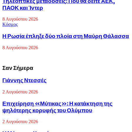
Τηλεοπτικές μεταδόσεις: Πού θα δείτε ΑΕΚ,
ΠΑΟΚ και Ίντερ
8 Αυγούστου 2026
Κόσμος
Η Ρωσία έπληξε δύο πλοία στη Μαύρη Θάλασσα
8 Αυγούστου 2026
Σαν Σήμερα
Γιάννης
Γιάννης Ντεσσές
Ντεσσές
2 Αυγούστου 2026
Επιχείρηση
Επιχείρηση «Μύτικας»: Η κατάκτηση της
«Μύτικας»:
ψηλότερης κορυφής του Ολύμπου
Η
κατάκτηση
2 Αυγούστου 2026
της
ψηλότερης