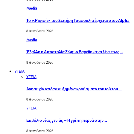
Media
Το «Ριφιφί» του Σωτήρη Τσαφούλια έρχεται στον Alpha
8 Αυγούστου 2026
Media
Έξαλλη η Αποστολία Ζώη: «Βαρέθηκα να λένε πως…
8 Αυγούστου 2026
ΥΓΕΙΑ
ΥΓΕΙΑ
Ανησυχία από τα αυξημένα κρούσματα του ιού του…
8 Αυγούστου 2026
ΥΓΕΙΑ
Εµβόλιο νέας γενιάς – Η γρίπη περνά στην…
8 Αυγούστου 2026