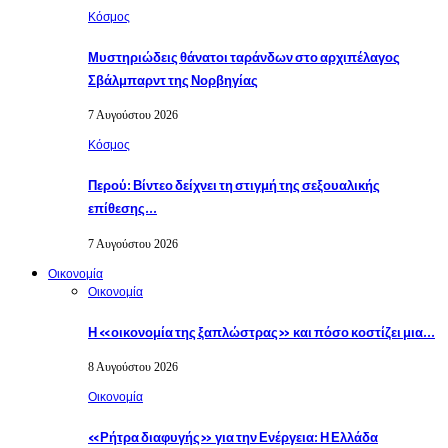
Κόσμος
Μυστηριώδεις θάνατοι ταράνδων στο αρχιπέλαγος
Σβάλμπαρντ της Νορβηγίας
7 Αυγούστου 2026
Κόσμος
Περού: Βίντεο δείχνει τη στιγμή της σεξουαλικής
επίθεσης…
7 Αυγούστου 2026
Οικονομία
Οικονομία
Η «οικονομία της ξαπλώστρας» και πόσο κοστίζει μια…
8 Αυγούστου 2026
Οικονομία
«Ρήτρα διαφυγής» για την Ενέργεια: Η Ελλάδα