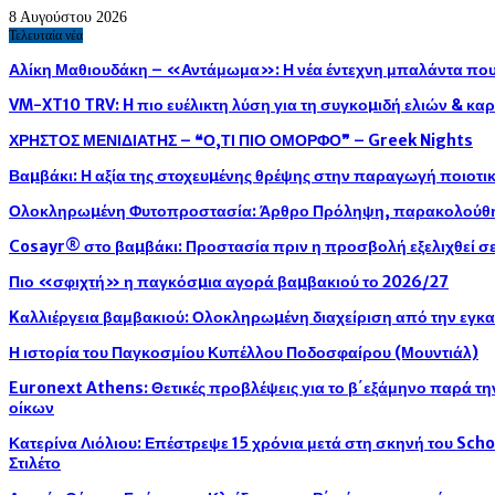
8 Αυγούστου 2026
Τελευταία νέα
Αλίκη Μαθιουδάκη – «Αντάμωμα»: Η νέα έντεχνη μπαλάντα που 
VM-XT10 TRV: H πιο ευέλικτη λύση για τη συγκοµιδή ελιών & κ
ΧΡΗΣΤΟΣ ΜΕΝΙΔΙΑΤΗΣ – ❝Ο,ΤΙ ΠΙΟ ΟΜΟΡΦΟ❞ – Greek Nights
Βαµβάκι: Η αξία της στοχευµένης θρέψης στην παραγωγή ποιοτ
Ολοκληρωµένη Φυτοπροστασία: Άρθρο Πρόληψη, παρακολούθησ
Cosayr® στο βαµβάκι: Προστασία πριν η προσβολή εξελιχθεί σε
Πιο «σφιχτή» η παγκόσµια αγορά βαµβακιού το 2026/27
Kαλλιέργεια βαμβακιού: Ολοκληρωµένη διαχείριση από την εγκ
Η ιστορία του Παγκοσμίου Κυπέλλου Ποδοσφαίρου (Μουντιάλ)
Euronext Athens: Θετικές προβλέψεις για το β΄εξάμηνο παρά τ
οίκων
Κατερίνα Λιόλιου: Επέστρεψε 15 χρόνια μετά στη σκηνή του Sch
Στιλέτο