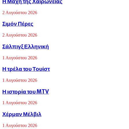
Η
Η Μάχη της Χαιρώνειας
κορυφής
Μάχη
του
της
Ολύμπου
2 Αυγούστου 2026
Χαιρώνειας
Σιμόν
Σιμόν Πέρες
Πέρες
2 Αυγούστου 2026
Σάλπιγξ
Σάλπιγξ Ελληνική
Ελληνική
1 Αυγούστου 2026
Η
Η τρέλα του Τουίστ
τρέλα
του
1 Αυγούστου 2026
Τουίστ
Η
Η ιστορία του MTV
ιστορία
του
1 Αυγούστου 2026
MTV
Χέρμαν
Χέρμαν Μέλβιλ
Μέλβιλ
1 Αυγούστου 2026