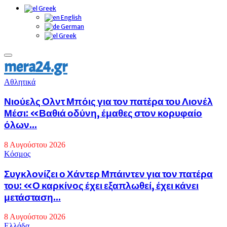
Greek
English
German
Greek
Primary
mera24.gr
Menu
Αθλητικά
Νιούελς Ολντ Μπόις για τον πατέρα του Λιονέλ
Μέσι: «Βαθιά οδύνη, έμαθες στον κορυφαίο
όλων...
8 Αυγούστου 2026
Κόσμος
Συγκλονίζει ο Χάντερ Μπάιντεν για τον πατέρα
του: «Ο καρκίνος έχει εξαπλωθεί, έχει κάνει
μετάσταση...
8 Αυγούστου 2026
Eλλάδα