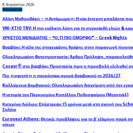
8 Αυγούστου 2026
Τελευταία νέα
Αλίκη Μαθιουδάκη – «Αντάμωμα»: Η νέα έντεχνη μπαλάντα που 
VM-XT10 TRV: H πιο ευέλικτη λύση για τη συγκοµιδή ελιών & κ
ΧΡΗΣΤΟΣ ΜΕΝΙΔΙΑΤΗΣ – ❝Ο,ΤΙ ΠΙΟ ΟΜΟΡΦΟ❞ – Greek Nights
Βαµβάκι: Η αξία της στοχευµένης θρέψης στην παραγωγή ποιοτ
Ολοκληρωµένη Φυτοπροστασία: Άρθρο Πρόληψη, παρακολούθησ
Cosayr® στο βαµβάκι: Προστασία πριν η προσβολή εξελιχθεί σε
Πιο «σφιχτή» η παγκόσµια αγορά βαµβακιού το 2026/27
Kαλλιέργεια βαμβακιού: Ολοκληρωµένη διαχείριση από την εγκ
Η ιστορία του Παγκοσμίου Κυπέλλου Ποδοσφαίρου (Μουντιάλ)
Κατερίνα Λιόλιου: Επέστρεψε 15 χρόνια μετά στη σκηνή του Sch
Στιλέτο
Euronext Athens: Θετικές προβλέψεις για το β΄εξάμηνο παρά τ
οίκων