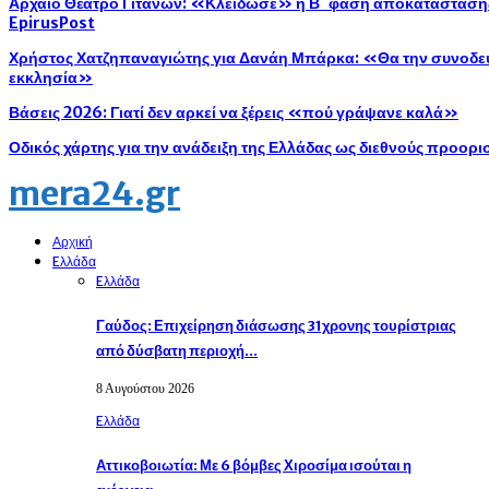
Αρχαίο Θέατρο Γιτάνων: «Κλείδωσε» η Β΄ φάση αποκατάστασης 
EpirusPost
Χρήστος Χατζηπαναγιώτης για Δανάη Μπάρκα: «Θα την συνοδεύ
εκκλησία»
Βάσεις 2026: Γιατί δεν αρκεί να ξέρεις «πού γράψανε καλά»
Οδικός χάρτης για την ανάδειξη της Ελλάδας ως διεθνούς προορ
mera24.gr
Αρχική
Eλλάδα
Eλλάδα
Γαύδος: Επιχείρηση διάσωσης 31χρονης τουρίστριας
από δύσβατη περιοχή…
8 Αυγούστου 2026
Eλλάδα
Αττικοβοιωτία: Με 6 βόμβες Χιροσίμα ισούται η