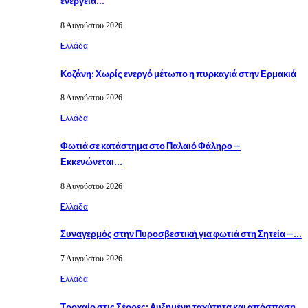
ενέργεια…
8 Αυγούστου 2026
Eλλάδα
Κοζάνη: Χωρίς ενεργό μέτωπο η πυρκαγιά στην Ερμακιά
8 Αυγούστου 2026
Eλλάδα
Φωτιά σε κατάστημα στο Παλαιό Φάληρο –
Εκκενώνεται…
8 Αυγούστου 2026
Eλλάδα
Συναγερμός στην Πυροσβεστική για φωτιά στη Σητεία –…
7 Αυγούστου 2026
Eλλάδα
Τροχαίο στις Σέρρες: Αυξημένη ταχύτητα και απόσπαση