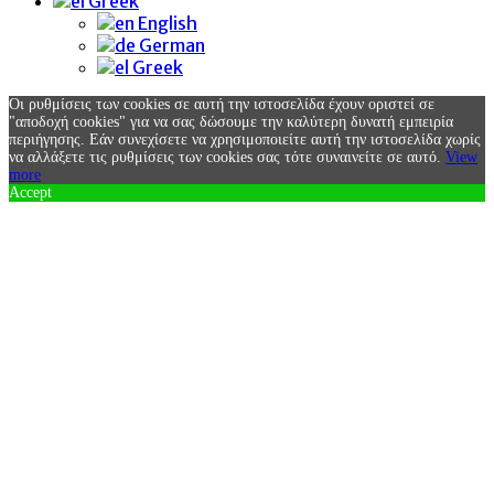
Greek
English
German
Greek
Οι ρυθμίσεις των cookies σε αυτή την ιστοσελίδα έχουν οριστεί σε
"αποδοχή cookies" για να σας δώσουμε την καλύτερη δυνατή εμπειρία
περιήγησης. Εάν συνεχίσετε να χρησιμοποιείτε αυτή την ιστοσελίδα χωρίς
να αλλάξετε τις ρυθμίσεις των cookies σας τότε συναινείτε σε αυτό.
View
more
Accept