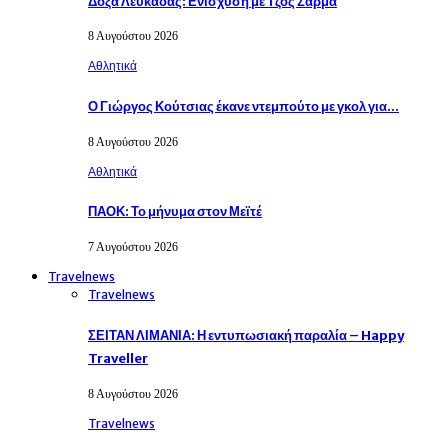
Δόξα Λευκάδας: Ενίσχυση με Τζος Σάρμα
8 Αυγούστου 2026
Αθλητικά
Ο Γιώργος Κούτσιας έκανε ντεμπούτο με γκολ για…
8 Αυγούστου 2026
Αθλητικά
ΠΑΟΚ: Το μήνυμα στον Μεϊτέ
7 Αυγούστου 2026
Travelnews
Travelnews
ΣΕΙΤΑΝ ΛΙΜΑΝΙΑ: Η εντυπωσιακή παραλία – Happy
Traveller
8 Αυγούστου 2026
Travelnews