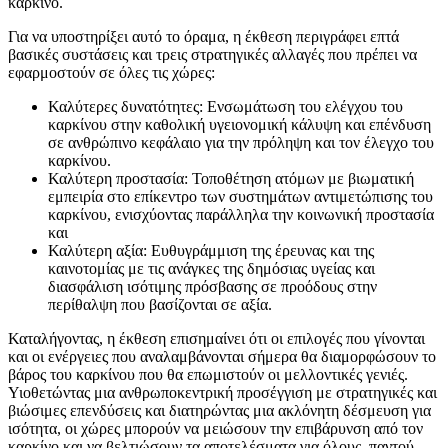
καρκίνο.
Για να υποστηρίξει αυτό το όραμα, η έκθεση περιγράφει επτά
βασικές συστάσεις και τρεις στρατηγικές αλλαγές που πρέπει να
εφαρμοστούν σε όλες τις χώρες:
Καλύτερες δυνατότητες: Ενσωμάτωση του ελέγχου του
καρκίνου στην καθολική υγειονομική κάλυψη και επένδυση
σε ανθρώπινο κεφάλαιο για την πρόληψη και τον έλεγχο του
καρκίνου.
Καλύτερη προστασία: Τοποθέτηση ατόμων με βιωματική
εμπειρία στο επίκεντρο των συστημάτων αντιμετώπισης του
καρκίνου, ενισχύοντας παράλληλα την κοινωνική προστασία
και
Καλύτερη αξία: Ευθυγράμμιση της έρευνας και της
καινοτομίας με τις ανάγκες της δημόσιας υγείας και
διασφάλιση ισότιμης πρόσβασης σε προόδους στην
περίθαλψη που βασίζονται σε αξία.
Καταλήγοντας, η έκθεση επισημαίνει ότι οι επιλογές που γίνονται
και οι ενέργειες που αναλαμβάνονται σήμερα θα διαμορφώσουν το
βάρος του καρκίνου που θα επωμιστούν οι μελλοντικές γενιές.
Υιοθετώντας μια ανθρωποκεντρική προσέγγιση με στρατηγικές και
βιώσιμες επενδύσεις και διατηρώντας μια ακλόνητη δέσμευση για
ισότητα, οι χώρες μπορούν να μειώσουν την επιβάρυνση από τον
καρκίνο και να βελτιώσουν τα αποτελέσματα για όλους, παντού.