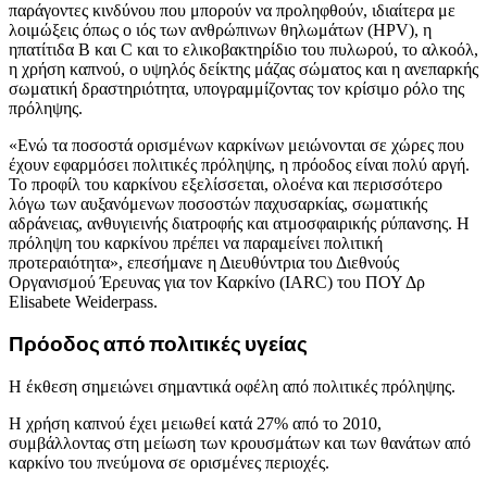
παράγοντες κινδύνου που μπορούν να προληφθούν, ιδιαίτερα με
λοιμώξεις όπως ο ιός των ανθρώπινων θηλωμάτων (HPV), η
ηπατίτιδα Β και C και το ελικοβακτηρίδιο του πυλωρού, το αλκοόλ,
η χρήση καπνού, ο υψηλός δείκτης μάζας σώματος και η ανεπαρκής
σωματική δραστηριότητα, υπογραμμίζοντας τον κρίσιμο ρόλο της
πρόληψης.
«Ενώ τα ποσοστά ορισμένων καρκίνων μειώνονται σε χώρες που
έχουν εφαρμόσει πολιτικές πρόληψης, η πρόοδος είναι πολύ αργή.
Το προφίλ του καρκίνου εξελίσσεται, ολοένα και περισσότερο
λόγω των αυξανόμενων ποσοστών παχυσαρκίας, σωματικής
αδράνειας, ανθυγιεινής διατροφής και ατμοσφαιρικής ρύπανσης. Η
πρόληψη του καρκίνου πρέπει να παραμείνει πολιτική
προτεραιότητα», επεσήμανε η Διευθύντρια του Διεθνούς
Οργανισμού Έρευνας για τον Καρκίνο (IARC) του ΠΟΥ Δρ
Elisabete Weiderpass.
Πρόοδος από πολιτικές υγείας
Η έκθεση σημειώνει σημαντικά οφέλη από πολιτικές πρόληψης.
Η χρήση καπνού έχει μειωθεί κατά 27% από το 2010,
συμβάλλοντας στη μείωση των κρουσμάτων και των θανάτων από
καρκίνο του πνεύμονα σε ορισμένες περιοχές.