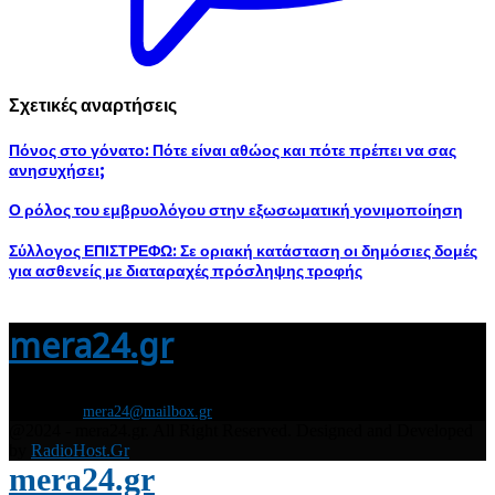
Σχετικές αναρτήσεις
Πόνος στο γόνατο: Πότε είναι αθώος και πότε πρέπει να σας
ανησυχήσει;
Ο ρόλος του εμβρυολόγου στην εξωσωματική γονιμοποίηση
Σύλλογος ΕΠΙΣΤΡΕΦΩ: Σε οριακή κατάσταση οι δημόσιες δομές
για ασθενείς με διαταραχές πρόσληψης τροφής
mera24.gr
Διάβασε τώρα όλα τα τελευταία νέα από την Ελλάδα και τον Κόσμο και
ενημερώσου άμεσα για τις πρόσφατες ειδήσεις και εξελίξεις!
Contact us:
mera24@mailbox.gr
@2024 - mera24.gr. All Right Reserved. Designed and Developed
by
RadioHost.Gr
mera24.gr