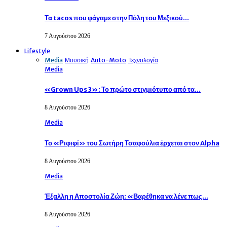
Τα tacos που φάγαμε στην Πόλη του Μεξικού…
7 Αυγούστου 2026
Lifestyle
Media
Μουσική
Auto-Moto
Τεχνολογία
Media
«Grown Ups 3»: Το πρώτο στιγμιότυπο από τα…
8 Αυγούστου 2026
Media
Το «Ριφιφί» του Σωτήρη Τσαφούλια έρχεται στον Alpha
8 Αυγούστου 2026
Media
Έξαλλη η Αποστολία Ζώη: «Βαρέθηκα να λένε πως…
8 Αυγούστου 2026