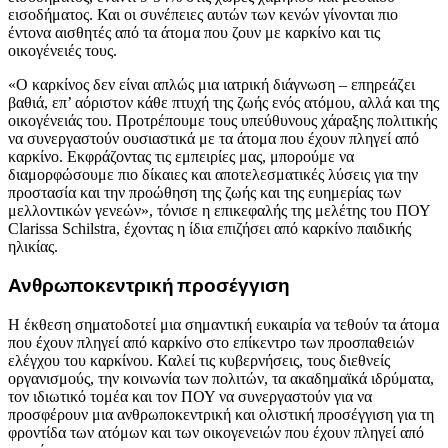
εισοδήματος. Και οι συνέπειες αυτών των κενών γίνονται πιο
έντονα αισθητές από τα άτομα που ζουν με καρκίνο και τις
οικογένειές τους.
«Ο καρκίνος δεν είναι απλώς μια ιατρική διάγνωση – επηρεάζει
βαθιά, επ’ αόριστον κάθε πτυχή της ζωής ενός ατόμου, αλλά και της
οικογένειάς του. Προτρέπουμε τους υπεύθυνους χάραξης πολιτικής
να συνεργαστούν ουσιαστικά με τα άτομα που έχουν πληγεί από
καρκίνο. Εκφράζοντας τις εμπειρίες μας, μπορούμε να
διαμορφώσουμε πιο δίκαιες και αποτελεσματικές λύσεις για την
προστασία και την προώθηση της ζωής και της ευημερίας των
μελλοντικών γενεών», τόνισε η επικεφαλής της μελέτης του ΠΟΥ
Clarissa Schilstra, έχοντας η ίδια επιζήσει από καρκίνο παιδικής
ηλικίας.
Ανθρωποκεντρική προσέγγιση
Η έκθεση σηματοδοτεί μια σημαντική ευκαιρία να τεθούν τα άτομα
που έχουν πληγεί από καρκίνο στο επίκεντρο των προσπαθειών
ελέγχου του καρκίνου. Καλεί τις κυβερνήσεις, τους διεθνείς
οργανισμούς, την κοινωνία των πολιτών, τα ακαδημαϊκά ιδρύματα,
τον ιδιωτικό τομέα και τον ΠΟΥ να συνεργαστούν για να
προσφέρουν μια ανθρωποκεντρική και ολιστική προσέγγιση για τη
φροντίδα των ατόμων και των οικογενειών που έχουν πληγεί από