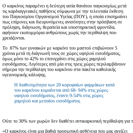
Ο καρκίνος παραμένει η δεύτερη αιτία θανάτου παγκοσμίως μετά
τις καρδιαγγειακές παθήσεις σύμφωνα με την τελευταία έκθεση
του Παγκοσμίου Οργανισμού Υγείας (ΠΟΥ), η οποία επισημαίνει
πως επίμονες και διευρυνόμενες ανισότητες στην πρόσβαση σε
πρόληψη, διάγνωση, θεραπεία και υποστηρικτική φροντίδα,
αφήνουν εκατομμύρια ανθρώπους χωρίς την περίθαλψη που
χρειάζονται.
Το 87% των γυναικών με καρκίνο του μαστού επιβιώνουν 5
χρόνια μετά τη διάγνωσή τους σε χώρες υψηλού εισοδήματος,
όμως μόνο το 42% το επιτυγχάνει στις χώρες χαμηλού
εισοδήματος. Λιγότερες από μία στις τρεις χώρες περιλαμβάνουν
σήμερα την περίθαλψη του καρκίνου στα πακέτα καθολικής
υγειονομικής κάλυψης.
Η διαθεσιμότητα των 20 κορυφαίων φαρμάκων κατά
του καρκίνου κυμαίνεται από 68- 94% στις χώρες
υψηλού εισοδήματος, έναντι 9-54% στις χώρες
χαμηλού και μεσαίου εισοδήματος
Ούτε το 30% των χωρών δεν διαθέτει αντικαρκινική περίθαλψη για τ
«Ο καρκίνος είναι μια βαθιά προσωπική ασθένεια που μας αγγίζει