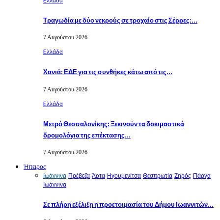
Eλλάδα
Τραγωδία με δύο νεκρούς σε τροχαίο στις Σέρρες:…
7 Αυγούστου 2026
Eλλάδα
Χανιά: ΕΔΕ για τις συνθήκες κάτω από τις…
7 Αυγούστου 2026
Eλλάδα
Μετρό Θεσσαλονίκης: Ξεκινούν τα δοκιμαστικά
δρομολόγια της επέκτασης…
7 Αυγούστου 2026
Ήπειρος
Ιωάννινα
Πρέβεζα
Άρτα
Ηγουμενίτσα
Θεσπρωτία
Ζηρός
Πάργα
Ιωάννινα
Σε πλήρη εξέλιξη η προετοιμασία του Δήμου Ιωαννιτών…