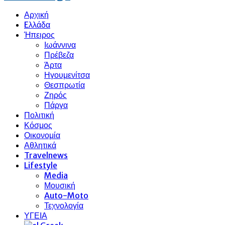
Αρχική
Eλλάδα
Ήπειρος
Ιωάννινα
Πρέβεζα
Άρτα
Ηγουμενίτσα
Θεσπρωτία
Ζηρός
Πάργα
Πολιτική
Κόσμος
Οικονομία
Αθλητικά
Travelnews
Lifestyle
Media
Μουσική
Auto-Moto
Τεχνολογία
ΥΓΕΙΑ