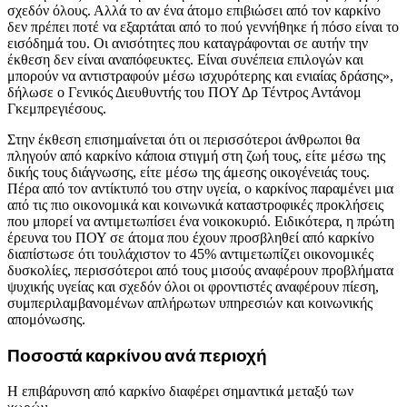
σχεδόν όλους. Αλλά το αν ένα άτομο επιβιώσει από τον καρκίνο
δεν πρέπει ποτέ να εξαρτάται από το πού γεννήθηκε ή πόσο είναι το
εισόδημά του. Οι ανισότητες που καταγράφονται σε αυτήν την
έκθεση δεν είναι αναπόφευκτες. Είναι συνέπεια επιλογών και
μπορούν να αντιστραφούν μέσω ισχυρότερης και ενιαίας δράσης»,
δήλωσε ο Γενικός Διευθυντής του ΠΟΥ Δρ Τέντρος Αντάνομ
Γκεμπρεγιέσους.
Στην έκθεση επισημαίνεται ότι οι περισσότεροι άνθρωποι θα
πληγούν από καρκίνο κάποια στιγμή στη ζωή τους, είτε μέσω της
δικής τους διάγνωσης, είτε μέσω της άμεσης οικογένειάς τους.
Πέρα από τον αντίκτυπό του στην υγεία, ο καρκίνος παραμένει μια
από τις πιο οικονομικά και κοινωνικά καταστροφικές προκλήσεις
που μπορεί να αντιμετωπίσει ένα νοικοκυριό. Ειδικότερα, η πρώτη
έρευνα του ΠΟΥ σε άτομα που έχουν προσβληθεί από καρκίνο
διαπίστωσε ότι τουλάχιστον το 45% αντιμετωπίζει οικονομικές
δυσκολίες, περισσότεροι από τους μισούς αναφέρουν προβλήματα
ψυχικής υγείας και σχεδόν όλοι οι φροντιστές αναφέρουν πίεση,
συμπεριλαμβανομένων απλήρωτων υπηρεσιών και κοινωνικής
απομόνωσης.
Ποσοστά καρκίνου ανά περιοχή
Η επιβάρυνση από καρκίνο διαφέρει σημαντικά μεταξύ των