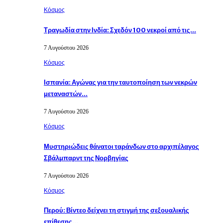
Κόσμος
Τραγωδία στην Ινδία: Σχεδόν 100 νεκροί από τις…
7 Αυγούστου 2026
Κόσμος
Ισπανία: Αγώνας για την ταυτοποίηση των νεκρών
μεταναστών…
7 Αυγούστου 2026
Κόσμος
Μυστηριώδεις θάνατοι ταράνδων στο αρχιπέλαγος
Σβάλμπαρντ της Νορβηγίας
7 Αυγούστου 2026
Κόσμος
Περού: Βίντεο δείχνει τη στιγμή της σεξουαλικής
επίθεσης…