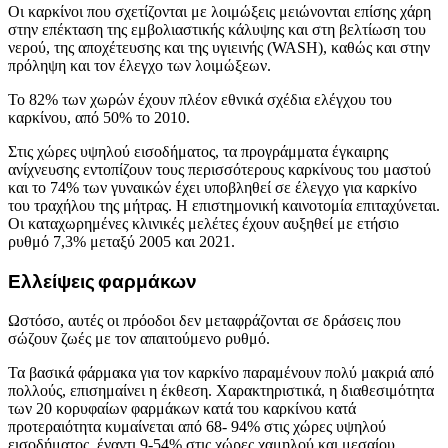
Οι καρκίνοι που σχετίζονται με λοιμώξεις μειώνονται επίσης χάρη
στην επέκταση της εμβολιαστικής κάλυψης και στη βελτίωση του
νερού, της αποχέτευσης και της υγιεινής (WASH), καθώς και στην
πρόληψη και τον έλεγχο των λοιμώξεων.
Το 82% των χωρών έχουν πλέον εθνικά σχέδια ελέγχου του
καρκίνου, από 50% το 2010.
Στις χώρες υψηλού εισοδήματος, τα προγράμματα έγκαιρης
ανίχνευσης εντοπίζουν τους περισσότερους καρκίνους του μαστού
και το 74% των γυναικών έχει υποβληθεί σε έλεγχο για καρκίνο
του τραχήλου της μήτρας. Η επιστημονική καινοτομία επιταχύνεται.
Οι καταχωρημένες κλινικές μελέτες έχουν αυξηθεί με ετήσιο
ρυθμό 7,3% μεταξύ 2005 και 2021.
Ελλείψεις φαρμάκων
Ωστόσο, αυτές οι πρόοδοι δεν μεταφράζονται σε δράσεις που
σώζουν ζωές με τον απαιτούμενο ρυθμό.
Τα βασικά φάρμακα για τον καρκίνο παραμένουν πολύ μακριά από
πολλούς, επισημαίνει η έκθεση. Χαρακτηριστικά, η διαθεσιμότητα
των 20 κορυφαίων φαρμάκων κατά του καρκίνου κατά
προτεραιότητα κυμαίνεται από 68- 94% στις χώρες υψηλού
εισοδήματος, έναντι 9-54% στις χώρες χαμηλού και μεσαίου