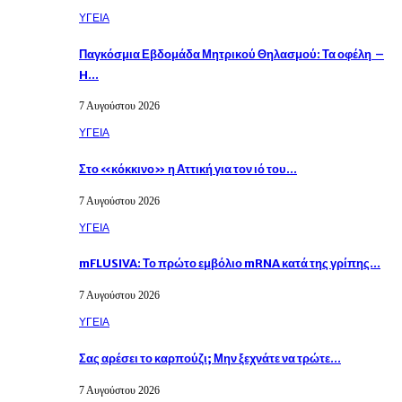
ΥΓΕΙΑ
Παγκόσμια Εβδομάδα Μητρικού Θηλασμού: Τα οφέλη –
H…
7 Αυγούστου 2026
ΥΓΕΙΑ
Στο «κόκκινο» η Αττική για τον ιό του…
7 Αυγούστου 2026
ΥΓΕΙΑ
mFLUSIVA: Το πρώτο εμβόλιο mRNA κατά της γρίπης…
7 Αυγούστου 2026
ΥΓΕΙΑ
Σας αρέσει το καρπούζι; Μην ξεχνάτε να τρώτε…
7 Αυγούστου 2026