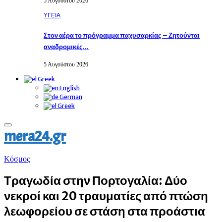
5 Αυγούστου 2026
ΥΓΕΙΑ
Στον αέρα το πρόγραμμα παχυσαρκίας – Ζητούνται
αναδρομικές…
5 Αυγούστου 2026
Greek
English
German
Greek
Primary
mera24.gr
Menu
Κόσμος
Τραγωδία στην Πορτογαλία: Δύο
νεκροί και 20 τραυματίες από πτώση
λεωφορείου σε στάση στα προάστια