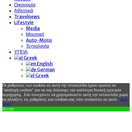
Οικονομία
Αθλητικά
Travelnews
Lifestyle
Media
Μουσική
Auto-Moto
Τεχνολογία
ΥΓΕΙΑ
Greek
English
German
Greek
Οι ρυθμίσεις των cookies σε αυτή την ιστοσελίδα έχουν οριστεί σε
"αποδοχή cookies" για να σας δώσουμε την καλύτερη δυνατή εμπειρία
περιήγησης. Εάν συνεχίσετε να χρησιμοποιείτε αυτή την ιστοσελίδα χωρίς
να αλλάξετε τις ρυθμίσεις των cookies σας τότε συναινείτε σε αυτό.
View
more
Accept