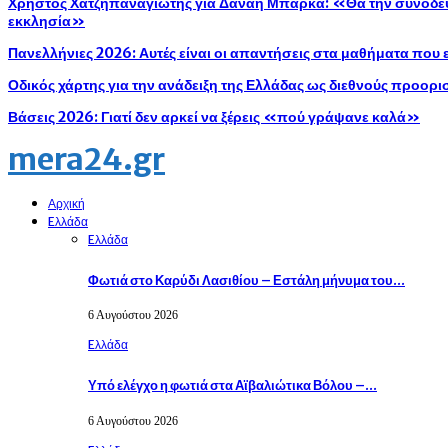
Χρήστος Χατζηπαναγιώτης για Δανάη Μπάρκα: «Θα την συνοδεύ
εκκλησία»
Πανελλήνιες 2026: Αυτές είναι οι απαντήσεις στα μαθήματα που
Οδικός χάρτης για την ανάδειξη της Ελλάδας ως διεθνούς προορ
Βάσεις 2026: Γιατί δεν αρκεί να ξέρεις «πού γράψανε καλά»
mera24.gr
Αρχική
Eλλάδα
Eλλάδα
Φωτιά στο Καρύδι Λασιθίου – Εστάλη μήνυμα του…
6 Αυγούστου 2026
Eλλάδα
Υπό ελέγχο η φωτιά στα Αϊβαλιώτικα Βόλου –…
6 Αυγούστου 2026