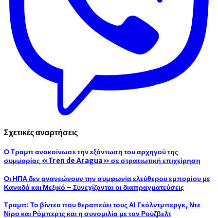
Σχετικές αναρτήσεις
Ο Τραμπ ανακοίνωσε την εξόντωση του αρχηγού της
συμμορίας «Tren de Aragua» σε στρατιωτική επιχείρηση
Οι ΗΠΑ δεν ανανεώνουν την συμφωνία ελεύθερου εμπορίου με
Καναδά και Μεξικό – Συνεχίζονται οι διαπραγματεύσεις
Τραμπ: Το βίντεο που θεραπεύει τους ΑΙ Γκόλντμπεργκ, Ντε
Νίρο και Ρόμπερτς και η συνομιλία με τον Ρούζβελτ