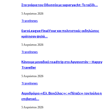
Στα χνάρια του Οδυσσέα με superyacht: Το ταξίδι…
5 Αυγούστου 2026
Travelnews
EuroLeague Final Four και πολιτιστικές εκδηλώσεις
κράτησαν ψηλά…
5 Αυγούστου 2026
Travelnews
Κάνουμε μοναδικό roadtrip στο Αφγανιστάν – Happy
Traveller
5 Αυγούστου 2026
Travelnews
Αεροδρόμιο «Ελ. Βενιζέλος»: «Πέταξε» τον Ιούλιο η
επιβατική…
5 Αυγούστου 2026