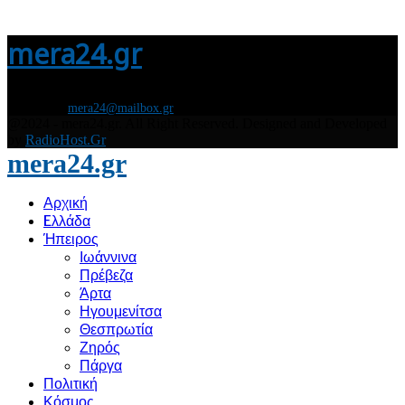
mera24.gr
Διάβασε τώρα όλα τα τελευταία νέα από την Ελλάδα και τον Κόσμο και
ενημερώσου άμεσα για τις πρόσφατες ειδήσεις και εξελίξεις!
Contact us:
mera24@mailbox.gr
@2024 - mera24.gr. All Right Reserved. Designed and Developed
by
RadioHost.Gr
mera24.gr
Αρχική
Eλλάδα
Ήπειρος
Ιωάννινα
Πρέβεζα
Άρτα
Ηγουμενίτσα
Θεσπρωτία
Ζηρός
Πάργα
Πολιτική
Κόσμος