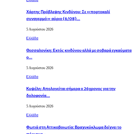
Χάρτης Πρόβλεψης Κινδύνου: Σε «πορτοκαλί
συναγερμό» αύριο (6/08)…
5 Αυγούστου 2026
Eλλάδα
Θεσσαλονίκη: Εκτός κινδύνου αλλά με σοβαρά εγκαύματα
ο…
5 Αυγούστου 2026
Eλλάδα
Κυψέλη: Απολογείται σήμερα ο 26χρονος για την
δολοφονία…
5 Αυγούστου 2026
Eλλάδα
Φωτιά στη Αττικοβοιωτία: Βραχυκύκλωμα δείχνει το