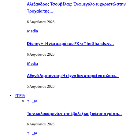
Αλέξανδρος Τσουβέλας: Ένα μεγάλο ευχαριστώ στην
Τροχαία της…
6 Αυγούστου 2026
Media
Disney+: Η νέα σειρά του FX «The Shards»…
6 Αυγούστου 2026
Media
Αθηνά Λιμπάντση: Η τέχνη δεν μπορεί να σώσει…
5 Αυγούστου 2026
ΥΓΕΙΑ
ΥΓΕΙΑ
Τα «καλοκαιρινά» της έβαλε (και) φέτος η γρίπη…
6 Αυγούστου 2026
ΥΓΕΙΑ