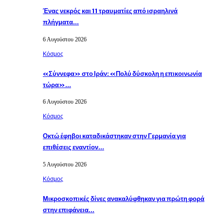
Ένας νεκρός και 11 τραυματίες από ισραηλινά
πλήγματα…
6 Αυγούστου 2026
Κόσμος
«Σύννεφα» στο Ιράν: «Πολύ δύσκολη η επικοινωνία
τώρα»…
6 Αυγούστου 2026
Κόσμος
Οκτώ έφηβοι καταδικάστηκαν στην Γερμανία για
επιθέσεις εναντίον…
5 Αυγούστου 2026
Κόσμος
Μικροσκοπικές δίνες ανακαλύφθηκαν για πρώτη φορά
στην επιφάνεια…