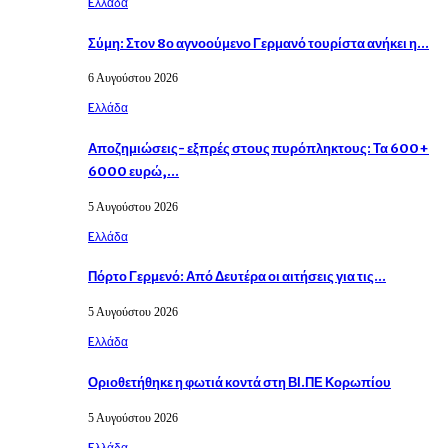
Eλλάδα
Σύμη: Στον 8ο αγνοούμενο Γερμανό τουρίστα ανήκει η…
6 Αυγούστου 2026
Eλλάδα
Αποζημιώσεις- εξπρές στους πυρόπληκτους: Τα 600+
6000 ευρώ,…
5 Αυγούστου 2026
Eλλάδα
Πόρτο Γερμενό: Από Δευτέρα οι αιτήσεις για τις…
5 Αυγούστου 2026
Eλλάδα
Οριοθετήθηκε η φωτιά κοντά στη ΒΙ.ΠΕ Κορωπίου
5 Αυγούστου 2026
Eλλάδα