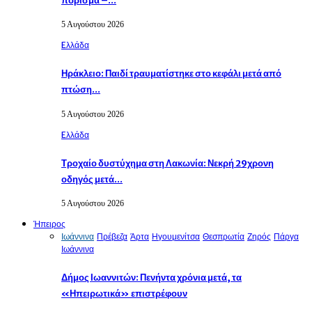
πόρισμα –…
5 Αυγούστου 2026
Eλλάδα
Ηράκλειο: Παιδί τραυματίστηκε στο κεφάλι μετά από
πτώση…
5 Αυγούστου 2026
Eλλάδα
Τροχαίο δυστύχημα στη Λακωνία: Νεκρή 29χρονη
οδηγός μετά…
5 Αυγούστου 2026
Ήπειρος
Ιωάννινα
Πρέβεζα
Άρτα
Ηγουμενίτσα
Θεσπρωτία
Ζηρός
Πάργα
Ιωάννινα
Δήμος Ιωαννιτών: Πενήντα χρόνια μετά, τα
«Ηπειρωτικά» επιστρέφουν