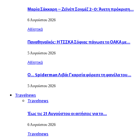
Μαρία Σάκκαρη – Ζεϊνέπ Σονμέζ 2-0: Άνετη πρόκριση…
6 Αυγούστου 2026
Αθλητικά
Παναθηναϊκός: Η ΤΣΣΚΑ Σόφιας πάγωσε το ΟΑΚΑ με…
5 Αυγούστου 2026
Αθλητικά
Ο… Spiderman Λιβάι Γκαρσία φόρεσε τη φανέλα του…
5 Αυγούστου 2026
Travelnews
Travelnews
Έως τις 21 Αυγούστου οι αιτήσεις για το…
6 Αυγούστου 2026
Travelnews