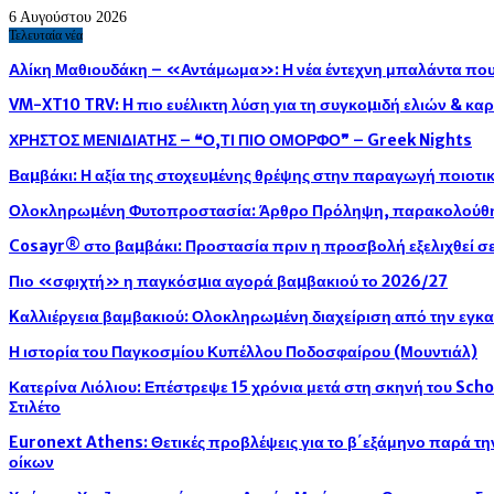
6 Αυγούστου 2026
Τελευταία νέα
Αλίκη Μαθιουδάκη – «Αντάμωμα»: Η νέα έντεχνη μπαλάντα που 
VM-XT10 TRV: H πιο ευέλικτη λύση για τη συγκοµιδή ελιών & κ
ΧΡΗΣΤΟΣ ΜΕΝΙΔΙΑΤΗΣ – ❝Ο,ΤΙ ΠΙΟ ΟΜΟΡΦΟ❞ – Greek Nights
Βαµβάκι: Η αξία της στοχευµένης θρέψης στην παραγωγή ποιοτ
Ολοκληρωµένη Φυτοπροστασία: Άρθρο Πρόληψη, παρακολούθησ
Cosayr® στο βαµβάκι: Προστασία πριν η προσβολή εξελιχθεί σε
Πιο «σφιχτή» η παγκόσµια αγορά βαµβακιού το 2026/27
Kαλλιέργεια βαμβακιού: Ολοκληρωµένη διαχείριση από την εγκ
Η ιστορία του Παγκοσμίου Κυπέλλου Ποδοσφαίρου (Μουντιάλ)
Κατερίνα Λιόλιου: Επέστρεψε 15 χρόνια μετά στη σκηνή του Sch
Στιλέτο
Euronext Athens: Θετικές προβλέψεις για το β΄εξάμηνο παρά τ
οίκων