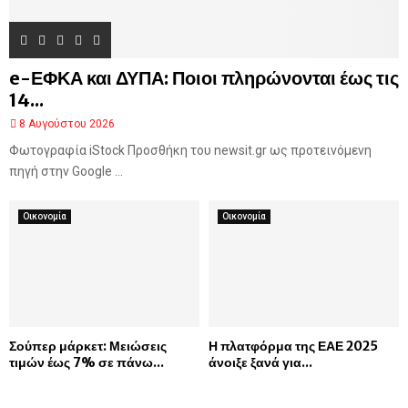
ρ
η
ς
e-ΕΦΚΑ και ΔΥΠΑ: Ποιοι πληρώνονται έως τις
κ
ο
14...
ρ
8 Αυγούστου 2026
υ
Φωτογραφία iStock Προσθήκη του newsit.gr ως προτεινόμενη
φ
ή
πηγή στην Google ...
ς
τ
Οικονομία
Οικονομία
ο
υ
Ο
λ
ύ
μ
π
Σούπερ μάρκετ: Μειώσεις
Η πλατφόρμα της ΕΑΕ 2025
ο
τιμών έως 7% σε πάνω...
άνοιξε ξανά για...
υ