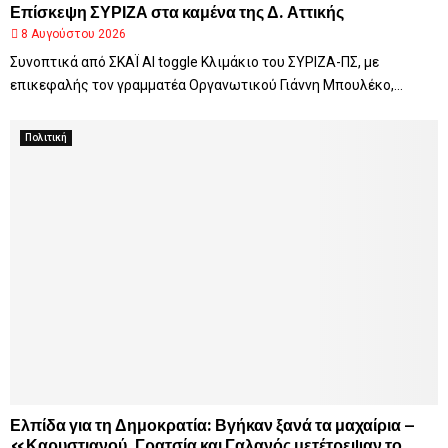
Επίσκεψη ΣΥΡΙΖΑ στα καμένα της Δ. Αττικής
8 Αυγούστου 2026
Συνοπτικά από ΣΚΑΪ AI toggle Κλιμάκιο του ΣΥΡΙΖΑ-ΠΣ, με
επικεφαλής τον γραμματέα Οργανωτικού Γιάννη Μπουλέκο,...
Πολιτική
Ελπίδα για τη Δημοκρατία: Βγήκαν ξανά τα μαχαίρια –
«Καρυστιανού, Γρατσία και Γαλανός μετέτρεψαν το