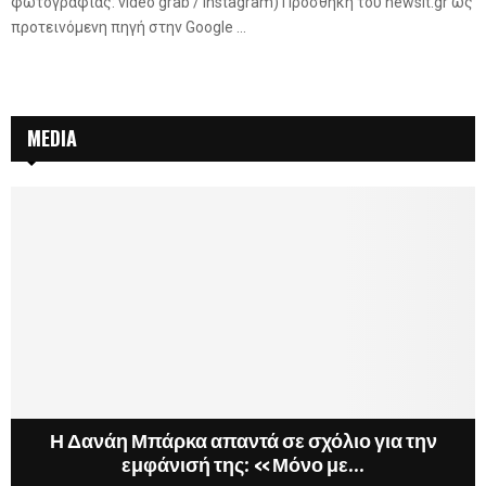
φωτογραφίας: video grab / Instagram) Προσθήκη του newsit.gr ως
προτεινόμενη πηγή στην Google ...
MEDIA
α
Η Δανάη Μπάρκα απαντά σε σχόλιο για την
εμφάνισή της: «Μόνο με...