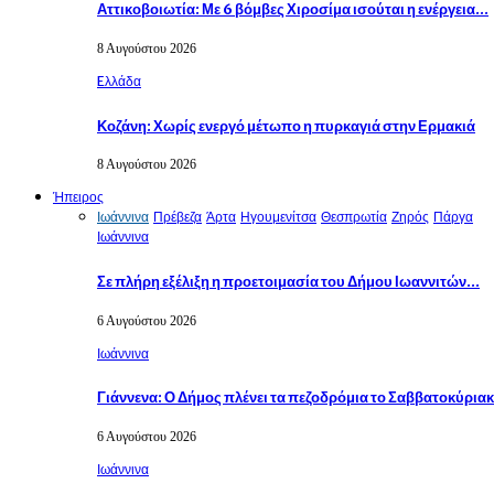
Αττικοβοιωτία: Με 6 βόμβες Χιροσίμα ισούται η ενέργεια…
8 Αυγούστου 2026
Eλλάδα
Κοζάνη: Χωρίς ενεργό μέτωπο η πυρκαγιά στην Ερμακιά
8 Αυγούστου 2026
Ήπειρος
Ιωάννινα
Πρέβεζα
Άρτα
Ηγουμενίτσα
Θεσπρωτία
Ζηρός
Πάργα
Ιωάννινα
Σε πλήρη εξέλιξη η προετοιμασία του Δήμου Ιωαννιτών…
6 Αυγούστου 2026
Ιωάννινα
Γιάννενα: Ο Δήμος πλένει τα πεζοδρόμια το Σαββατοκύρια
6 Αυγούστου 2026
Ιωάννινα