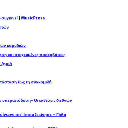
συγκινεί | MusicPress
αρπών
ικών καρυδιών
η και στοχευµένες παρεµβάσεις
 ζηµιά
ατάσταση έως τη συγκοµιδή
ην υπεραπόδοση- Οι εκθέσεις διεθνών
oolwave απ΄ όπου ξεκίνησε – Γόβα