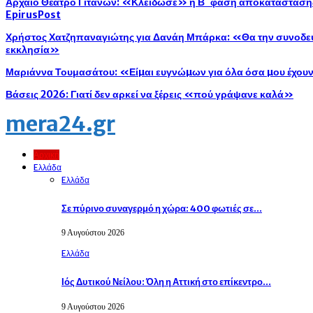
Αρχαίο Θέατρο Γιτάνων: «Κλείδωσε» η Β΄ φάση αποκατάστασης 
EpirusPost
Χρήστος Χατζηπαναγιώτης για Δανάη Μπάρκα: «Θα την συνοδεύ
εκκλησία»
Μαριάννα Τουμασάτου: «Είµαι ευγνώµων για όλα όσα µου έχου
Βάσεις 2026: Γιατί δεν αρκεί να ξέρεις «πού γράψανε καλά»
mera24.gr
Αρχική
Eλλάδα
Eλλάδα
Σε πύρινο συναγερμό η χώρα: 400 φωτιές σε…
9 Αυγούστου 2026
Eλλάδα
Ιός Δυτικού Νείλου: Όλη η Αττική στο επίκεντρο…
9 Αυγούστου 2026