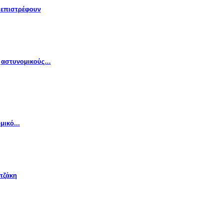
» επιστρέφουν
ς αστυνομικούς…
ομικό…
τζάκη