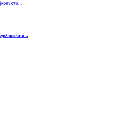
νήκουν στο…
έγκλημα κατά…