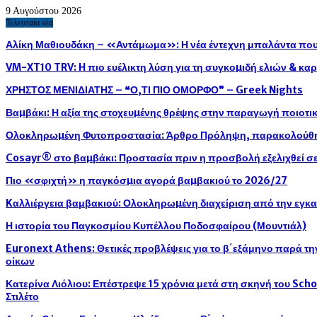
9 Αυγούστου 2026
Τελευταία νέα
Αλίκη Μαθιουδάκη – «Αντάμωμα»: Η νέα έντεχνη μπαλάντα που 
VM-XT10 TRV: H πιο ευέλικτη λύση για τη συγκοµιδή ελιών & κ
ΧΡΗΣΤΟΣ ΜΕΝΙΔΙΑΤΗΣ – ❝Ο,ΤΙ ΠΙΟ ΟΜΟΡΦΟ❞ – Greek Nights
Βαµβάκι: Η αξία της στοχευµένης θρέψης στην παραγωγή ποιοτ
Ολοκληρωµένη Φυτοπροστασία: Άρθρο Πρόληψη, παρακολούθησ
Cosayr® στο βαµβάκι: Προστασία πριν η προσβολή εξελιχθεί σε
Πιο «σφιχτή» η παγκόσµια αγορά βαµβακιού το 2026/27
Kαλλιέργεια βαμβακιού: Ολοκληρωµένη διαχείριση από την εγκ
Η ιστορία του Παγκοσμίου Κυπέλλου Ποδοσφαίρου (Μουντιάλ)
Euronext Athens: Θετικές προβλέψεις για το β΄εξάμηνο παρά τ
οίκων
Κατερίνα Λιόλιου: Επέστρεψε 15 χρόνια μετά στη σκηνή του Sch
Στιλέτο