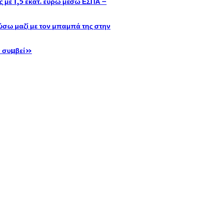
με 1,5 εκατ. ευρώ μέσω ΕΣΠΑ –
σω μαζί με τον μπαμπά της στην
ν συµβεί»