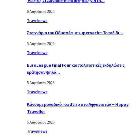
Έως τις 21 Αυγούστου οι αιτήσεις για το…
6 Αυγούστου 2026
Travelnews
Στα χνάρια του Οδυσσέα με superyacht: Το ταξίδι…
5 Αυγούστου 2026
Travelnews
EuroLeague Final Four και πολιτιστικές εκδηλώσεις
κράτησαν ψηλά…
5 Αυγούστου 2026
Travelnews
Κάνουμε μοναδικό roadtrip στο Αφγανιστάν – Happy
Traveller
5 Αυγούστου 2026
Travelnews