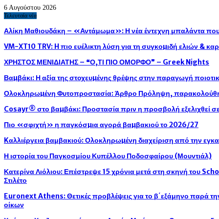
6 Αυγούστου 2026
Τελευταία νέα
Αλίκη Μαθιουδάκη – «Αντάμωμα»: Η νέα έντεχνη μπαλάντα που 
VM-XT10 TRV: H πιο ευέλικτη λύση για τη συγκοµιδή ελιών & κ
ΧΡΗΣΤΟΣ ΜΕΝΙΔΙΑΤΗΣ – ❝Ο,ΤΙ ΠΙΟ ΟΜΟΡΦΟ❞ – Greek Nights
Βαµβάκι: Η αξία της στοχευµένης θρέψης στην παραγωγή ποιοτ
Ολοκληρωµένη Φυτοπροστασία: Άρθρο Πρόληψη, παρακολούθησ
Cosayr® στο βαµβάκι: Προστασία πριν η προσβολή εξελιχθεί σε
Πιο «σφιχτή» η παγκόσµια αγορά βαµβακιού το 2026/27
Kαλλιέργεια βαμβακιού: Ολοκληρωµένη διαχείριση από την εγκ
Η ιστορία του Παγκοσμίου Κυπέλλου Ποδοσφαίρου (Μουντιάλ)
Κατερίνα Λιόλιου: Επέστρεψε 15 χρόνια μετά στη σκηνή του Sch
Στιλέτο
Euronext Athens: Θετικές προβλέψεις για το β΄εξάμηνο παρά τ
οίκων