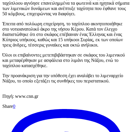
ταχύπλοου αγνόησε επανειλημμένα τα φωτεινά και ηχητικά σήματα
των λιμενικών δυνάμεων και ανέπτυξε ταχύτητα που έφθανε τους
50 κόμβους, επιχειρώντας να διαφύγει.
Έπειτα από πολύωρη επιχείρηση, το ταχύπλοο ακινητοποιήθηκε
στο νοτιοανατολικό άκρο της νήσου Κέρου. Κατά τον έλεγχο
διαπιστώθηκε ότι στο σκάφος επέβαιναν ένας Έλληνας και ένας
Κύπριος υπήκοος, καθώς και 15 υπήκοοι Συρίας, εκ των οποίων
τρεις άνδρες, τέσσερις γυναίκες και οκτώ ανήλικοι.
Όλοι οι επιβαίνοντες μετεπιβιβάστηκαν σε σκάφος του λιμενικού
και μεταφέρθηκαν με ασφάλεια στο λιμάνι της Νάξου, ενώ το
ταχύπλοο κατασχέθηκε.
Την προανάκριση για την υπόθεση έχει αναλάβει το λιμεναρχείο
Νάξου, το οποίο εξετάζει τις συνθήκες του περιστατικού.
Πηγή: www.cnn.gr
Share
0