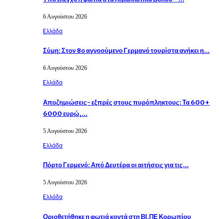
6 Αυγούστου 2026
Eλλάδα
Σύμη: Στον 8ο αγνοούμενο Γερμανό τουρίστα ανήκει η…
6 Αυγούστου 2026
Eλλάδα
Αποζημιώσεις- εξπρές στους πυρόπληκτους: Τα 600+
6000 ευρώ,…
5 Αυγούστου 2026
Eλλάδα
Πόρτο Γερμενό: Από Δευτέρα οι αιτήσεις για τις…
5 Αυγούστου 2026
Eλλάδα
Οριοθετήθηκε η φωτιά κοντά στη ΒΙ.ΠΕ Κορωπίου