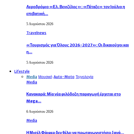
Αεροδρόμιο «Ελ. Βενιζέλος»: «Πέταξε» τον Ιούλιο η
επιβατική…
5 Αυγούστου 2026
Travelnews
«Τουρισμός για Όλους 2026-2027»: Οι δικαιούχοι και
η…
5 Αυγούστου 2026
Lifestyle
Media
Μουσική
Auto-Moto
Τεχνολογία
Media
Κανακαρά: Μία νέα φιλόδοξη παραγωγή έρχεται στο
Mega…
6 Αυγούστου 2026
Media
Η Μισέλ Φάιφερ δεν θέλει να πρωταγωνιστήσει ξανά…