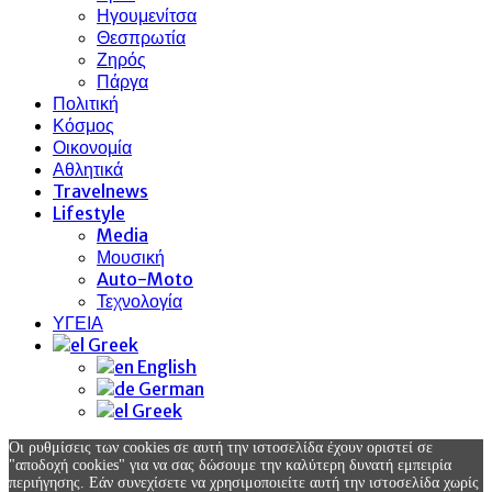
Ηγουμενίτσα
Θεσπρωτία
Ζηρός
Πάργα
Πολιτική
Κόσμος
Οικονομία
Αθλητικά
Travelnews
Lifestyle
Media
Μουσική
Auto-Moto
Τεχνολογία
ΥΓΕΙΑ
Greek
English
German
Greek
Οι ρυθμίσεις των cookies σε αυτή την ιστοσελίδα έχουν οριστεί σε
"αποδοχή cookies" για να σας δώσουμε την καλύτερη δυνατή εμπειρία
περιήγησης. Εάν συνεχίσετε να χρησιμοποιείτε αυτή την ιστοσελίδα χωρίς