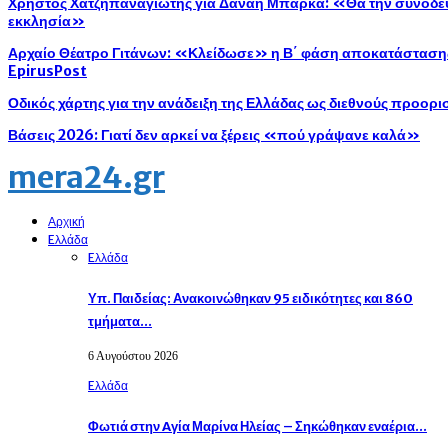
Χρήστος Χατζηπαναγιώτης για Δανάη Μπάρκα: «Θα την συνοδεύ
εκκλησία»
Αρχαίο Θέατρο Γιτάνων: «Κλείδωσε» η Β΄ φάση αποκατάστασης 
EpirusPost
Οδικός χάρτης για την ανάδειξη της Ελλάδας ως διεθνούς προορ
Βάσεις 2026: Γιατί δεν αρκεί να ξέρεις «πού γράψανε καλά»
mera24.gr
Αρχική
Eλλάδα
Eλλάδα
Υπ. Παιδείας: Ανακοινώθηκαν 95 ειδικότητες και 860
τμήματα…
6 Αυγούστου 2026
Eλλάδα
Φωτιά στην Aγία Μαρίνα Ηλείας – Σηκώθηκαν εναέρια…