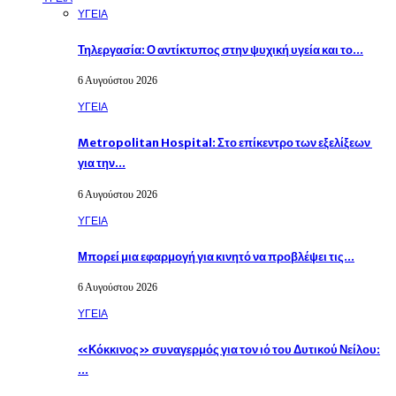
ΥΓΕΙΑ
Τηλεργασία: Ο αντίκτυπος στην ψυχική υγεία και το…
6 Αυγούστου 2026
ΥΓΕΙΑ
Metropolitan Hospital: Στο επίκεντρο των εξελίξεων
για την…
6 Αυγούστου 2026
ΥΓΕΙΑ
Μπορεί μια εφαρμογή για κινητό να προβλέψει τις…
6 Αυγούστου 2026
ΥΓΕΙΑ
«Κόκκινος» συναγερμός για τον ιό του Δυτικού Νείλου:
…