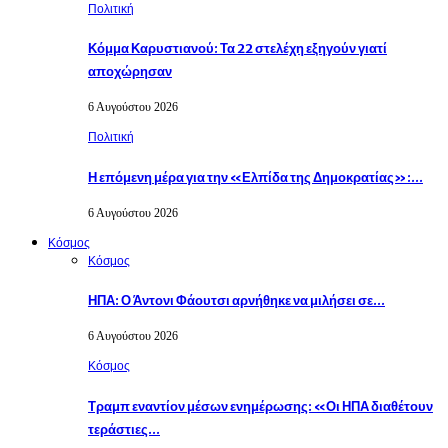
Πολιτική
Κόμμα Καρυστιανού: Τα 22 στελέχη εξηγούν γιατί
αποχώρησαν
6 Αυγούστου 2026
Πολιτική
Η επόμενη μέρα για την «Ελπίδα της Δημοκρατίας»:…
6 Αυγούστου 2026
Κόσμος
Κόσμος
ΗΠΑ: Ο Άντονι Φάουτσι αρνήθηκε να μιλήσει σε…
6 Αυγούστου 2026
Κόσμος
Τραμπ εναντίον μέσων ενημέρωσης: «Οι ΗΠΑ διαθέτουν
τεράστιες…