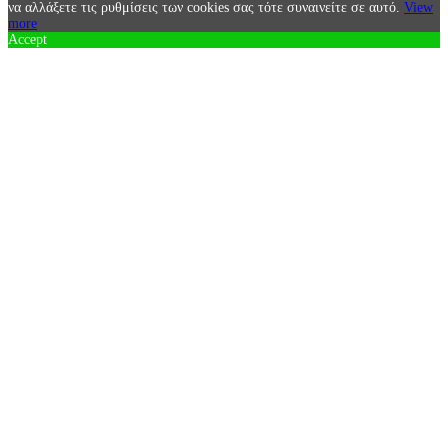
να αλλάξετε τις ρυθμίσεις των cookies σας τότε συναινείτε σε αυτό.
View
more
Accept