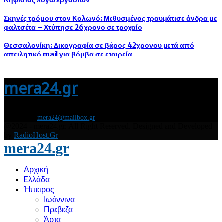
Σκηνές τρόμου στον Κολωνό: Μεθυσμένος τραυμάτισε άνδρα με
φαλτσέτα – Χτύπησε 26χρονο σε τροχαίο
Θεσσαλονίκη: Δικογραφία σε βάρος 42χρονου μετά από
απειλητικό mail για βόμβα σε εταιρεία
mera24.gr
Διάβασε τώρα όλα τα τελευταία νέα από την Ελλάδα και τον Κόσμο και
ενημερώσου άμεσα για τις πρόσφατες ειδήσεις και εξελίξεις!
Contact us:
mera24@mailbox.gr
@2024 - mera24.gr. All Right Reserved. Designed and Developed
by
RadioHost.Gr
mera24.gr
Αρχική
Eλλάδα
Ήπειρος
Ιωάννινα
Πρέβεζα
Άρτα