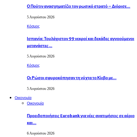
Ο Πούτιν ανασχηματίζει τον ρωσικό στρατό – Διόρισε…
5 Αυγούστου 2026
Κόσμος
Ισπανία: Τουλάχιστον 99 νεκροί και δεκάδες αγνοούμενοι
μετανάστες…
5 Αυγούστου 2026
Κόσμος
Οι Ρώσοι σφυροκόπησαν τη νύχτα το Κίεβο με…
5 Αυγούστου 2026
Οικονομία
Οικονομία
Προειδοποιήσεις Eurobank για νέες ανατιμήσεις σε αέριο
και…
6 Αυγούστου 2026