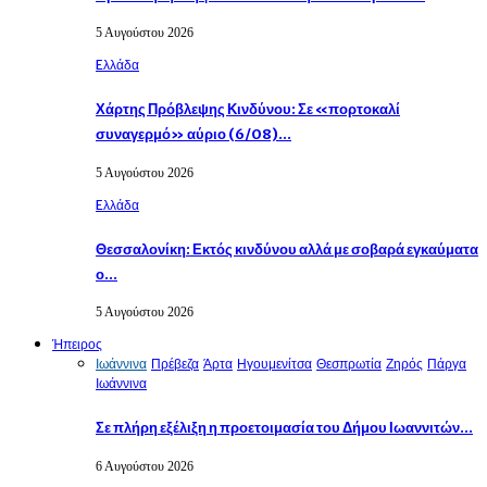
5 Αυγούστου 2026
Eλλάδα
Χάρτης Πρόβλεψης Κινδύνου: Σε «πορτοκαλί
συναγερμό» αύριο (6/08)…
5 Αυγούστου 2026
Eλλάδα
Θεσσαλονίκη: Εκτός κινδύνου αλλά με σοβαρά εγκαύματα
ο…
5 Αυγούστου 2026
Ήπειρος
Ιωάννινα
Πρέβεζα
Άρτα
Ηγουμενίτσα
Θεσπρωτία
Ζηρός
Πάργα
Ιωάννινα
Σε πλήρη εξέλιξη η προετοιμασία του Δήμου Ιωαννιτών…
6 Αυγούστου 2026