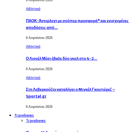
Αθλητικά
ΠΑΟΚ-Άντερλεχτ με σούπερ προσφορά* και ενισχυμένες
αποδόσεις από…
6 Αυγούστου 2026
Αθλητικά
Ο Λιονέλ Μέσι έβαλε δύο γκολ στο 4-2…
6 Αυγούστου 2026
Αθλητικά
Στη Λεβερκούζεν καταλήγει ο Mιγκέλ Γκουτιέρεζ –
Sportal.gr
6 Αυγούστου 2026
Travelnews
Travelnews