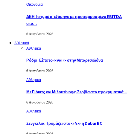
Οικονομία
ΔΕΗ: Ισχυρό α΄ εξάμηνο με προσαρμοσμένο EBITDA
στα…
6 Αυγούστου 2026
Αθλητικά
Αθλητικά
Ρόδρι: Είπε το «ναι» στην Μπαρτσελόνα
6 Αυγούστου 2026
Αθλητικά
Με Γιόκιτς και Μιλουτίνοφ η Σερβία στα προκριματικά…
6 Αυγούστου 2026
Αθλητικά
Σενγκέλια: Τρομάζει στο «4» η Dubai BC
6 Αυγούστου 2026