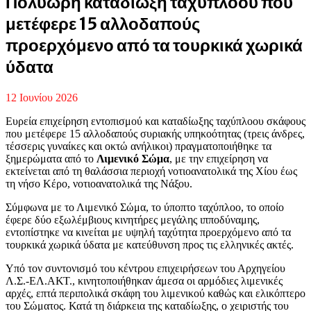
Πολύωρη καταδίωξη ταχύπλοου που
μετέφερε 15 αλλοδαπούς
προερχόμενο από τα τουρκικά χωρικά
ύδατα
12 Ιουνίου 2026
Ευρεία επιχείρηση εντοπισμού και καταδίωξης ταχύπλοου σκάφους
που μετέφερε 15 αλλοδαπούς συριακής υπηκοότητας (τρεις άνδρες,
τέσσερις γυναίκες και οκτώ ανήλικοι) πραγματοποιήθηκε τα
ξημερώματα από το
Λιμενικό Σώμα
, με την επιχείρηση να
εκτείνεται από τη θαλάσσια περιοχή νοτιοανατολικά της Χίου έως
τη νήσο Κέρο, νοτιοανατολικά της Νάξου.
Σύμφωνα με το Λιμενικό Σώμα, το ύποπτο ταχύπλοο, το οποίο
έφερε δύο εξωλέμβιους κινητήρες μεγάλης ιπποδύναμης,
εντοπίστηκε να κινείται με υψηλή ταχύτητα προερχόμενο από τα
τουρκικά χωρικά ύδατα με κατεύθυνση προς τις ελληνικές ακτές.
Υπό τον συντονισμό του κέντρου επιχειρήσεων του Αρχηγείου
Λ.Σ.-ΕΛ.ΑΚΤ., κινητοποιήθηκαν άμεσα οι αρμόδιες λιμενικές
αρχές, επτά περιπολικά σκάφη του λιμενικού καθώς και ελικόπτερο
του Σώματος. Κατά τη διάρκεια της καταδίωξης, ο χειριστής του