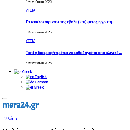
6 Αυγούστου 2026
ΥΓΕΙΑ
Τα «καλοκαιρινά» της έβαλε (και) φέτος η γρίπη…
6 Αυγούστου 2026
ΥΓΕΙΑ
Γιατί η διατροφή πρέπει να καθοδηγείται από κλινικό…
5 Αυγούστου 2026
Greek
English
German
Greek
Primary
mera24.gr
Menu
Eλλάδα