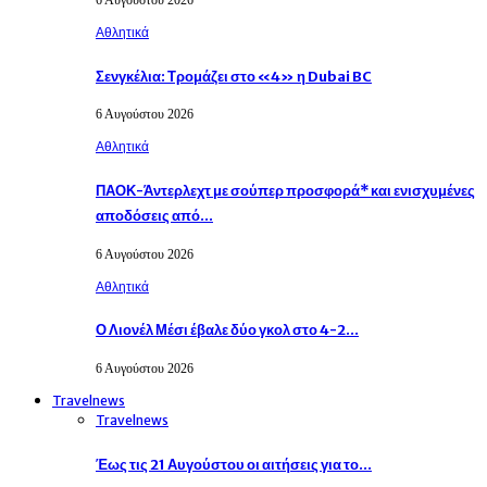
Αθλητικά
Σενγκέλια: Τρομάζει στο «4» η Dubai BC
6 Αυγούστου 2026
Αθλητικά
ΠΑΟΚ-Άντερλεχτ με σούπερ προσφορά* και ενισχυμένες
αποδόσεις από…
6 Αυγούστου 2026
Αθλητικά
Ο Λιονέλ Μέσι έβαλε δύο γκολ στο 4-2…
6 Αυγούστου 2026
Travelnews
Travelnews
Έως τις 21 Αυγούστου οι αιτήσεις για το…