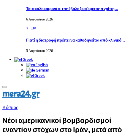
Τα «καλοκαιρινά» της έβαλε (και) φέτος η γρίπη…
6 Αυγούστου 2026
ΥΓΕΙΑ
Γιατί η διατροφή πρέπει να καθοδηγείται από κλινικό…
5 Αυγούστου 2026
Greek
English
German
Greek
Primary
mera24.gr
Menu
Κόσμος
Νέοι αμερικανικοί βομβαρδισμοί
εναντίον στόχων στο Ιράν, μετά από