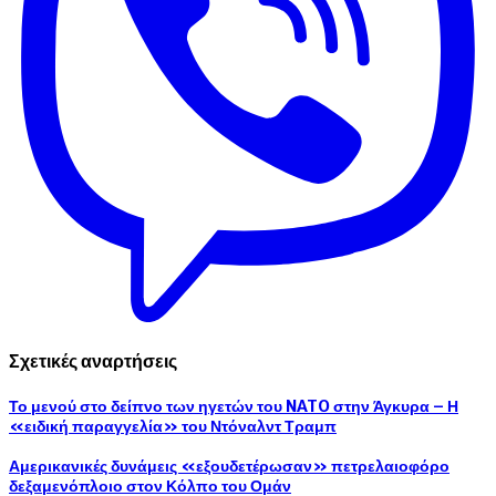
Σχετικές αναρτήσεις
Το μενού στο δείπνο των ηγετών του NATO στην Άγκυρα – Η
«ειδική παραγγελία» του Ντόναλντ Τραμπ
Αμερικανικές δυνάμεις «εξουδετέρωσαν» πετρελαιοφόρο
δεξαμενόπλοιο στον Κόλπο του Ομάν