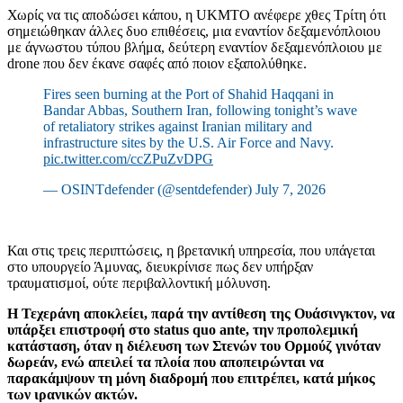
Χωρίς να τις αποδώσει κάπου, η UKMTO ανέφερε χθες Τρίτη ότι
σημειώθηκαν άλλες δυο επιθέσεις, μια εναντίον δεξαμενόπλοιου
με άγνωστου τύπου βλήμα, δεύτερη εναντίον δεξαμενόπλοιου με
drone που δεν έκανε σαφές από ποιον εξαπολύθηκε.
Fires seen burning at the Port of Shahid Haqqani in
Bandar Abbas, Southern Iran, following tonight’s wave
of retaliatory strikes against Iranian military and
infrastructure sites by the U.S. Air Force and Navy.
pic.twitter.com/ccZPuZvDPG
— OSINTdefender (@sentdefender) July 7, 2026
Και στις τρεις περιπτώσεις, η βρετανική υπηρεσία, που υπάγεται
στο υπουργείο Άμυνας, διευκρίνισε πως δεν υπήρξαν
τραυματισμοί, ούτε περιβαλλοντική μόλυνση.
Η Τεχεράνη αποκλείει, παρά την αντίθεση της Ουάσινγκτον, να
υπάρξει επιστροφή στο status quo ante, την προπολεμική
κατάσταση, όταν η διέλευση των Στενών του Ορμούζ γινόταν
δωρεάν, ενώ απειλεί τα πλοία που αποπειρώνται να
παρακάμψουν τη μόνη διαδρομή που επιτρέπει, κατά μήκος
των ιρανικών ακτών.