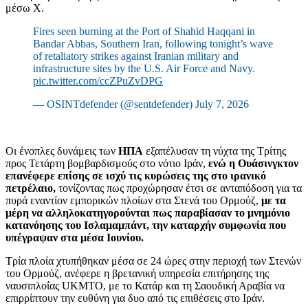
μέσω X.
Fires seen burning at the Port of Shahid Haqqani in
Bandar Abbas, Southern Iran, following tonight’s wave
of retaliatory strikes against Iranian military and
infrastructure sites by the U.S. Air Force and Navy.
pic.twitter.com/ccZPuZvDPG
— OSINTdefender (@sentdefender) July 7, 2026
Οι ένοπλες δυνάμεις των
ΗΠΑ
εξαπέλυσαν τη νύχτα της Τρίτης
προς Τετάρτη βομβαρδισμούς στο νότιο Ιράν,
ενώ η Ουάσινγκτον
επανέφερε επίσης σε ισχύ τις κυρώσεις της στο ιρανικό
πετρέλαιο,
τονίζοντας πως προχώρησαν έτσι σε ανταπόδοση για τα
πυρά εναντίον εμπορικών πλοίων στα Στενά του Ορμούζ,
με τα
μέρη να αλληλοκατηγορούνται πως παραβίασαν το μνημόνιο
κατανόησης του Ισλαμαμπάντ, την καταρχήν συμφωνία που
υπέγραψαν στα μέσα Ιουνίου.
Τρία πλοία χτυπήθηκαν μέσα σε 24 ώρες στην περιοχή των Στενών
του Ορμούζ, ανέφερε η βρετανική υπηρεσία επιτήρησης της
ναυσιπλοΐας UKMTO, με το Κατάρ και τη Σαουδική Αραβία να
επιρρίπτουν την ευθύνη για δυο από τις επιθέσεις στο Ιράν.