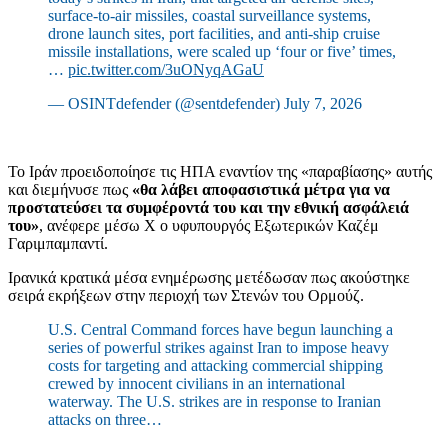
surface-to-air missiles, coastal surveillance systems,
drone launch sites, port facilities, and anti-ship cruise
missile installations, were scaled up ‘four or five’ times,
…
pic.twitter.com/3uONyqAGaU
— OSINTdefender (@sentdefender) July 7, 2026
Το Ιράν προειδοποίησε τις ΗΠΑ εναντίον της «παραβίασης» αυτής
και διεμήνυσε πως
«θα λάβει αποφασιστικά μέτρα για να
προστατεύσει τα συμφέροντά του και την εθνική ασφάλειά
του»
, ανέφερε μέσω X ο υφυπουργός Εξωτερικών Καζέμ
Γαριμπαμπαντί.
Ιρανικά κρατικά μέσα ενημέρωσης μετέδωσαν πως ακούστηκε
σειρά εκρήξεων στην περιοχή των Στενών του Ορμούζ.
U.S. Central Command forces have begun launching a
series of powerful strikes against Iran to impose heavy
costs for targeting and attacking commercial shipping
crewed by innocent civilians in an international
waterway. The U.S. strikes are in response to Iranian
attacks on three…