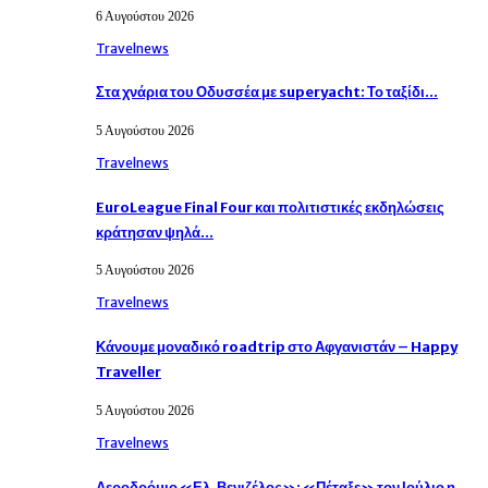
6 Αυγούστου 2026
Travelnews
Στα χνάρια του Οδυσσέα με superyacht: Το ταξίδι…
5 Αυγούστου 2026
Travelnews
EuroLeague Final Four και πολιτιστικές εκδηλώσεις
κράτησαν ψηλά…
5 Αυγούστου 2026
Travelnews
Κάνουμε μοναδικό roadtrip στο Αφγανιστάν – Happy
Traveller
5 Αυγούστου 2026
Travelnews
Αεροδρόμιο «Ελ. Βενιζέλος»: «Πέταξε» τον Ιούλιο η