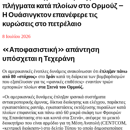
πλήγματα κατά πλοίων στο Ορμούζ –
Η Ουάσινγκτον επανέφερε τις
κυρώσεις στο πετρέλαιο
8 Ιουλίου 2026
«Αποφασιστική» απάντηση
υπόσχεται η Τεχεράνη
Οι αμερικανικές ένοπλες δυνάμεις ανακοίνωσαν ότι
έπληξαν πάνω
από 80 «στόχους»
στο
Ιράν
κατά τη διάρκεια των βομβαρδισμών
που εξαπέλυσαν για τις «ιρανικές επιθέσεις» εναντίον τριών
εμπορικών πλοίων
στα Στενά του Ορμούζ.
«Οι αμερικανικές δυνάμεις έπληξαν ιρανικά συστήματα
αντιαεροπορικής άμυνας, δίκτυα διοίκησης και ελέγχου, παράκτιες
εγκαταστάσεις ραντάρ, εγκαταστάσεις εκτόξευσης πυραύλων κατά
πλοίων επιφανείας και πάνω από 60 μικρά σκάφη των Φρουρών
της Επανάστασης στο και κοντά στα Στενά», ανέφερε το μεικτό
διοικητήριο που είναι αρμόδιο για τη Μέση Ανατολή (CENTCOM,
«κεντρική διοίκηση») στο δελτίο Τύπου το οποίο δημοσιοποίησε