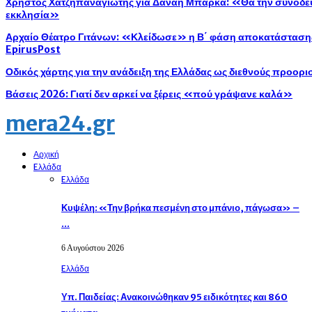
Χρήστος Χατζηπαναγιώτης για Δανάη Μπάρκα: «Θα την συνοδεύ
εκκλησία»
Αρχαίο Θέατρο Γιτάνων: «Κλείδωσε» η Β΄ φάση αποκατάστασης 
EpirusPost
Οδικός χάρτης για την ανάδειξη της Ελλάδας ως διεθνούς προορ
Βάσεις 2026: Γιατί δεν αρκεί να ξέρεις «πού γράψανε καλά»
mera24.gr
Αρχική
Eλλάδα
Eλλάδα
Κυψέλη: «Την βρήκα πεσμένη στο μπάνιο, πάγωσα» –
…
6 Αυγούστου 2026
Eλλάδα
Υπ. Παιδείας: Ανακοινώθηκαν 95 ειδικότητες και 860