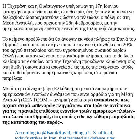
Η Τεχεράνη και η Ουάσινγκτον υπέγραψαν τη 17η Ιουνίου
καταρχήν συμφωνία η οποία, στη θεωρία, άνοιξε τον δρόμο για να
διεξαχθούν διαπραγματεύσεις ώστε να τελειώσει ο πόλεμος στη
Μέση Ανατολή, που άρχισε την 28η Φεβρουαρίου, με την
αμερικανοϊσραηλινή επίθεση εναντίον της Ισλαμικής Δημοκρατίας.
Το κείμενο προέβλεπε ότι θα άνοιγαν εκ νέου πλήρως τα Στενά του
Ορμούζ -από τα οποία διέρχεται υπό κανονικές συνθήκες το 20%
του αργού πετρελαίου και του υγροποιημένου φυσικού αερίου
(ΥΦΑ) που καταναλώνεται σε παγκόσμια κλίμακα, και το de facto
κλείσιμο των οποίων από την Τεχεράνη προκάλεσε κλυδωνισμούς
στη διεθνή οικονομία κι απογείωσε τις τιμές της ενέργειας- καθώς
και ότι θα αίρονταν οι αμερικανικές κυρώσεις στο ιρανικό
πετρέλαιο.
Μετά τα μεσάνυχτα (ώρα Ελλάδας), το μεικτό διοικητήριο των
αμερικανικών ενόπλων δυνάμεων που είναι αρμόδιο για τη Μέση
Ανατολή (CENTCOM, «κεντρική διοίκηση»)
ανακοίνωσε πως
άρχισε σειρά «σθεναρών πληγμάτων» στο Ιράν σε αντίποινα
για τις «ιρανικές επιθέσεις εναντίον τριών εμπορικών πλοίων»
στα Στενά του Ορμούζ, στις οποίες είδε «ξεκάθαρη παραβίαση
της κατάπαυσης του πυρός».
According to @BarakRavid, citing a U.S. official,
today’s strikes in Iran, that targeted air defense sites,