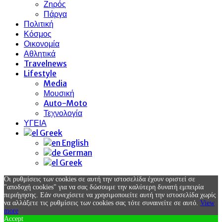
Ζηρός
Πάργα
Πολιτική
Κόσμος
Οικονομία
Αθλητικά
Travelnews
Lifestyle
Media
Μουσική
Auto-Moto
Τεχνολογία
ΥΓΕΙΑ
Greek
English
German
Greek
Οι ρυθμίσεις των cookies σε αυτή την ιστοσελίδα έχουν οριστεί σε
"αποδοχή cookies" για να σας δώσουμε την καλύτερη δυνατή εμπειρία
περιήγησης. Εάν συνεχίσετε να χρησιμοποιείτε αυτή την ιστοσελίδα χωρίς
να αλλάξετε τις ρυθμίσεις των cookies σας τότε συναινείτε σε αυτό.
View
more
Accept