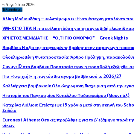
6 Αυγούστου 2026
Τελευταία νέα
Αλίκη Μαθιουδάκη – «Αντάμωμα»: Η νέα έντεχνη μπαλάντα που 
VM-XT10 TRV: H πιο ευέλικτη λύση για τη συγκοµιδή ελιών & κ
ΧΡΗΣΤΟΣ ΜΕΝΙΔΙΑΤΗΣ – ❝Ο,ΤΙ ΠΙΟ ΟΜΟΡΦΟ❞ – Greek Nights
Βαµβάκι: Η αξία της στοχευµένης θρέψης στην παραγωγή ποιοτ
Ολοκληρωµένη Φυτοπροστασία: Άρθρο Πρόληψη, παρακολούθησ
Cosayr® στο βαµβάκι: Προστασία πριν η προσβολή εξελιχθεί σε
Πιο «σφιχτή» η παγκόσµια αγορά βαµβακιού το 2026/27
Kαλλιέργεια βαμβακιού: Ολοκληρωµένη διαχείριση από την εγκ
Η ιστορία του Παγκοσμίου Κυπέλλου Ποδοσφαίρου (Μουντιάλ)
Κατερίνα Λιόλιου: Επέστρεψε 15 χρόνια μετά στη σκηνή του Sch
Στιλέτο
Euronext Athens: Θετικές προβλέψεις για το β΄εξάμηνο παρά τ
οίκων