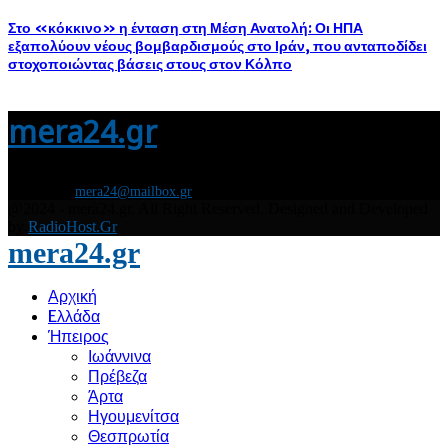
Στο «κόκκινο» η ένταση στη Μέση Ανατολή: Οι ΗΠΑ
εξαπολύουν νέους βομβαρδισμούς στο Ιράν, που ανταποδίδει
στοχοποιώντας βάσεις στους στον Κόλπο
mera24.gr
Διάβασε τώρα όλα τα τελευταία νέα από την Ελλάδα και τον Κόσμο και
ενημερώσου άμεσα για τις πρόσφατες ειδήσεις και εξελίξεις!
Contact us:
mera24@mailbox.gr
@2024 - mera24.gr. All Right Reserved. Designed and Developed
by
RadioHost.Gr
mera24.gr
Αρχική
Eλλάδα
Ήπειρος
Ιωάννινα
Πρέβεζα
Άρτα
Ηγουμενίτσα
Θεσπρωτία