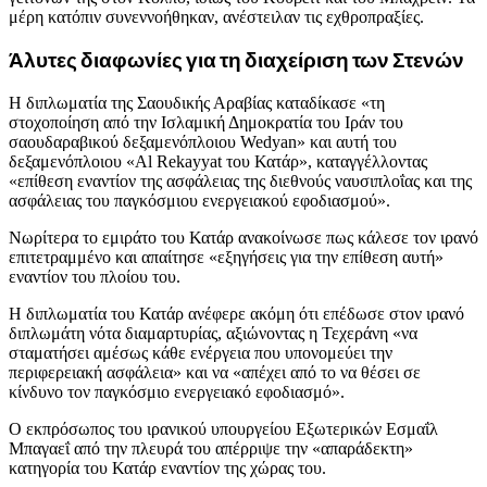
μέρη κατόπιν συνεννοήθηκαν, ανέστειλαν τις εχθροπραξίες.
Άλυτες διαφωνίες για τη διαχείριση των Στενών
Η διπλωματία της Σαουδικής Αραβίας καταδίκασε «τη
στοχοποίηση από την Ισλαμική Δημοκρατία του Ιράν του
σαουδαραβικού δεξαμενόπλοιου Wedyan» και αυτή του
δεξαμενόπλοιου «Al Rekayyat του Κατάρ», καταγγέλλοντας
«επίθεση εναντίον της ασφάλειας της διεθνούς ναυσιπλοΐας και της
ασφάλειας του παγκόσμιου ενεργειακού εφοδιασμού».
Νωρίτερα το εμιράτο του Κατάρ ανακοίνωσε πως κάλεσε τον ιρανό
επιτετραμμένο και απαίτησε «εξηγήσεις για την επίθεση αυτή»
εναντίον του πλοίου του.
Η διπλωματία του Κατάρ ανέφερε ακόμη ότι επέδωσε στον ιρανό
διπλωμάτη νότα διαμαρτυρίας, αξιώνοντας η Τεχεράνη «να
σταματήσει αμέσως κάθε ενέργεια που υπονομεύει την
περιφερειακή ασφάλεια» και να «απέχει από το να θέσει σε
κίνδυνο τον παγκόσμιο ενεργειακό εφοδιασμό».
Ο εκπρόσωπος του ιρανικού υπουργείου Εξωτερικών Εσμαΐλ
Μπαγαεΐ από την πλευρά του απέρριψε την «απαράδεκτη»
κατηγορία του Κατάρ εναντίον της χώρας του.