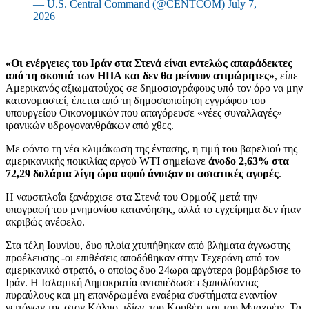
— U.S. Central Command (@CENTCOM) July 7,
2026
«Οι ενέργειες του Ιράν στα Στενά είναι εντελώς απαράδεκτες
από τη σκοπιά των ΗΠΑ και δεν θα μείνουν ατιμώρητες»
, είπε
Αμερικανός αξιωματούχος σε δημοσιογράφους υπό τον όρο να μην
κατονομαστεί, έπειτα από τη δημοσιοποίηση εγγράφου του
υπουργείου Οικονομικών που απαγόρευσε «νέες συναλλαγές»
ιρανικών υδρογονανθράκων από χθες.
Με φόντο τη νέα κλιμάκωση της έντασης, η τιμή του βαρελιού της
αμερικανικής ποικιλίας αργού WTI σημείωνε
άνοδο 2,63% στα
72,29 δολάρια λίγη ώρα αφού άνοιξαν οι ασιατικές αγορές
.
Η ναυσιπλοΐα ξανάρχισε στα Στενά του Ορμούζ μετά την
υπογραφή του μνημονίου κατανόησης, αλλά το εγχείρημα δεν ήταν
ακριβώς ανέφελο.
Στα τέλη Ιουνίου, δυο πλοία χτυπήθηκαν από βλήματα άγνωστης
προέλευσης -οι επιθέσεις αποδόθηκαν στην Τεχεράνη από τον
αμερικανικό στρατό, ο οποίος δυο 24ωρα αργότερα βομβάρδισε το
Ιράν. Η Ισλαμική Δημοκρατία ανταπέδωσε εξαπολύοντας
πυραύλους και μη επανδρωμένα εναέρια συστήματα εναντίον
γειτόνων της στον Κόλπο, ιδίως του Κουβέιτ και του Μπαχρέιν. Τα