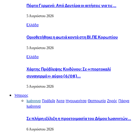
Πόρτο Γερμενό: Από Δευτέρα οι αιτήσεις για τις…
5 Αυγούστου 2026
Eλλάδα
Οριοθετήθηκε η φωτιά κοντά στη ΒΙ.ΠΕ Κορωπίου
5 Αυγούστου 2026
Eλλάδα
Χάρτης Πρόβλεψης Κινδύνου: Σε «πορτοκαλί
συναγερμό» αύριο (6/08)…
5 Αυγούστου 2026
Ήπειρος
Ιωάννινα
Πρέβεζα
Άρτα
Ηγουμενίτσα
Θεσπρωτία
Ζηρός
Πάργα
Ιωάννινα
Σε πλήρη εξέλιξη η προετοιμασία του Δήμου Ιωαννιτών…
6 Αυγούστου 2026